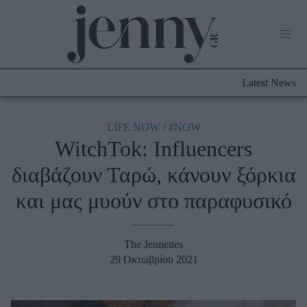
Life Now
What's New
Travel
Latest News
Culture
City Blogging
ABOUT US
ΔΙΑΦΗΜΙΣΤΕΙΤΕ
ΕΠΙΚΟΙΝΩΝΙΑ
LIFE NOW
#NOW
WitchTok: Influencers
Fashion
διαβάζουν Ταρώ, κάνουν ξόρκια
Shopping
και μας μυούν στο παραφυσικό
Styling Tips
Fashion News
The Jennettes
Beauty - Ομορφιά
29 Οκτωβρίου 2021
Skincare
Μαλλιά - Νύχια