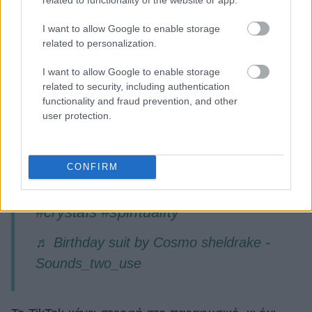
τσαγιού και μιλάει για διάφορες πιο «σκοτεινές»
πρακτικές. «Αυτό που εξάπτει την περιέργεια των
I want to allow Google to enable storage
ανθρώπων, είναι πως οι συγκεκριμένες
related to personalization.
πληροφορίες αποτελούν ταμπού, αλλά τώρα είναι
I want to allow Google to enable storage
ανοιχτές στο κοινό», εξήγησε στο USA Today.
related to security, including authentication
functionality and fraud prevention, and other
user protection.
@oracleofthemoon
pt 2 :)))
#witchtok
#fyp
#astrology
CONFIRM
#zodiac
#zodiacsigns
#foryou
#crystals
#spirituality
♬ Birthday suit by Cosmo sheldrake -
Sounds_two_use