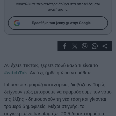
Celebrities
Ανακαλύψτε περισσότερα άρθρα στα αποτελέσματα
Συνεντεύξεις
αναζήτησης.
Who
True Stories
Προσθήκη του jenny.gr στην Google
Ask the Guru
Success Stories
Ζώδια
Αν έχετε
TikTok
, ξέρετε πολύ καλά τι είναι το
Living
#witchTok
. Αν όχι, ήρθε η ώρα να μάθετε.
Deco
Influencers μοιράζονται ξόρκια, διαβάζουν Ταρώ,
Cooking
δείχνουν πώς μπορούμε να εφαρμόσουμε τον νόμο
Green
της έλξης - δημιουργούν τη νέα τάση και γίνονται
Αφιερώματα
τρομερά δημοφιλείς. Μέχρι στιγμής, το
συγκεκριμένο hashtag έχει 20,5 δισεκατομμύρια