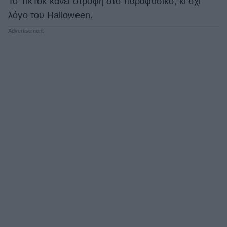
Το TikTok κάνει στροφή στο παραφυσικό, κι όχι
λόγο του Halloween.