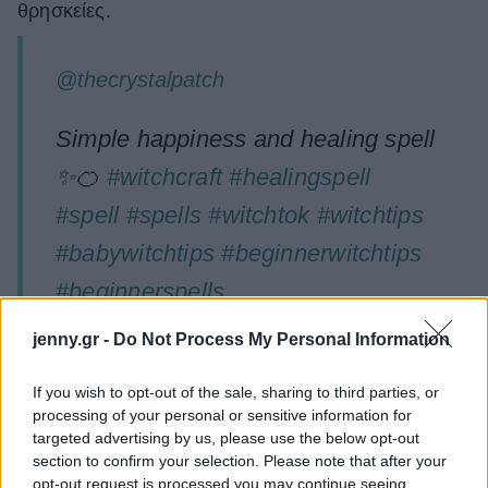
θρησκείες.
@thecrystalpatch
Simple happiness and healing spell
✨🍊
#witchcraft
#healingspell
#spell
#spells
#witchtok
#witchtips
#babywitchtips
#beginnerwitchtips
#beginnerspells
♬ after dark (slowed) - XO LOVER
jenny.gr -
Do Not Process My Personal Information
If you wish to opt-out of the sale, sharing to third parties, or
processing of your personal or sensitive information for
Η ίδια, ως μέλος της LGBTQ+ κοινότητας, μαύρη
targeted advertising by us, please use the below opt-out
και non-binary, αναγνωρίζει πως «η μαγεία έδωσε
section to confirm your selection. Please note that after your
φωνή στους ανθρώπους που παρέμειναν για καιρό
opt-out request is processed you may continue seeing