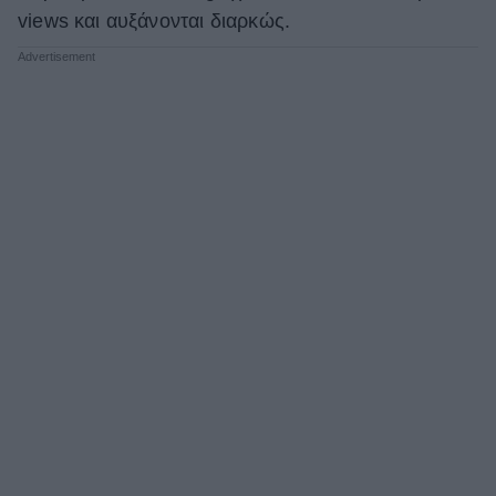
views και αυξάνονται διαρκώς.
ΒΟΞ
Χωρίς Ταμπέλες
Women's Forum
Hautes Grecians
Γάμος
Market News