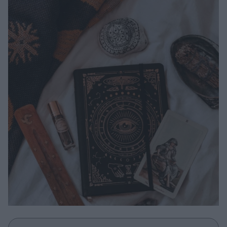
Μακιγιάζ
Beauty News
Well being
Ψυχολογία
Υγεία + Διατροφή
Σχέσεις & Σεξ
Fitness
Woman Power
Parenting
Working Girl
Real Women
Πρόσωπα