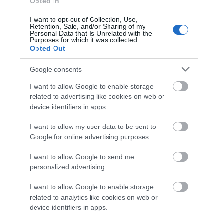
Opted In
I want to opt-out of Collection, Use,
Retention, Sale, and/or Sharing of my
Personal Data that Is Unrelated with the
Purposes for which it was collected.
Opted Out
Google consents
I want to allow Google to enable storage
ΔΙΑΒΑΖΟΝΤΑΙ ΤΩΡΑ
related to advertising like cookies on web or
device identifiers in apps.
I want to allow my user data to be sent to
Οι μαμάκηδες του ζωδιακού: Αυτά τα ζώδια είναι
Google for online advertising purposes.
συνήθως κολλημένα στη μαμά τους
I want to allow Google to send me
personalized advertising.
Τα 6 σημεία του σπιτιού που δεν χρειάζεται να
I want to allow Google to enable storage
καθαρίζεις κάθε εβδομάδα
related to analytics like cookies on web or
device identifiers in apps.
3-3-3 rule: Ο κανόνας που θα αλλάξει τον τρόπο