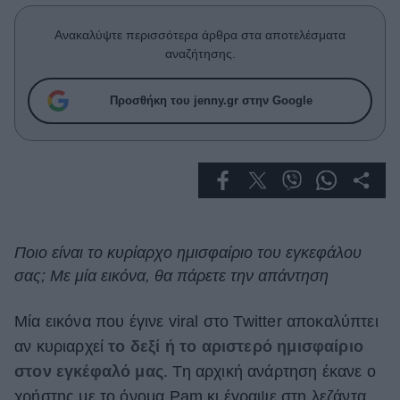
Celebrities
Συνεντεύξεις
Ανακαλύψτε περισσότερα άρθρα στα αποτελέσματα
Who
αναζήτησης.
True Stories
Ask the Guru
Προσθήκη του jenny.gr στην Google
Success Stories
Ζώδια
Living
Ποιο είναι το κυρίαρχο ημισφαίριο του εγκεφάλου
σας; Με μία εικόνα, θα πάρετε την απάντηση
Deco
Cooking
Green
Μία εικόνα που έγινε viral στο Twitter αποκαλύπτει
αν κυριαρχεί
το δεξί ή το αριστερό ημισφαίριο
Αφιερώματα
στον εγκέφαλό μας
. Τη αρχική ανάρτηση έκανε ο
χρήστης με το όνομα Pam κι έγραψε στη λεζάντα