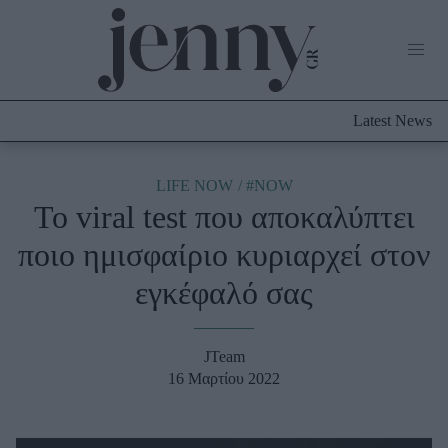
Life Now
What's New
Travel
Latest News
Culture
City Blogging
ABOUT US
ΔΙΑΦΗΜΙΣΤΕΙΤΕ
ΕΠΙΚΟΙΝΩΝΙΑ
LIFE NOW
#NOW
Το viral test που αποκαλύπτει
Fashion
ποιο ημισφαίριο κυριαρχεί στον
Shopping
εγκέφαλό σας
Styling Tips
Fashion News
JTeam
Beauty - Ομορφιά
16 Μαρτίου 2022
Skincare
Μαλλιά - Νύχια