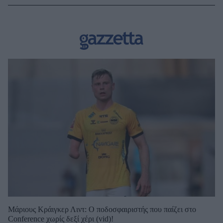
Μάριους Κράιγκερ Λιντ: Ο ποδοσφαιριστής που παίζει στο
Conference χωρίς δεξί χέρι (vid)!