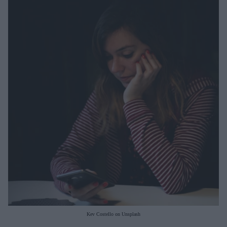
Μακιγιάζ
Beauty News
Well being
Ψυχολογία
Υγεία + Διατροφή
Σχέσεις & Σεξ
Fitness
Woman Power
Parenting
Working Girl
Real Women
Πρόσωπα
Kev Costello on Unsplash