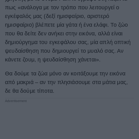
πως «ανάλογα με τον τρόπο που λειτουργεί ο
ΒΟΞ
εγκέφαλός μας (δεξί ημισφαίριο, αριστερό
ημισφαίριο) βλέπετε μία γάτα ή ένα ελάφι. Το ζώο
Χωρίς Ταμπέλες
που θα δείτε δεν ανήκει στην εικόνα, αλλά είναι
δημιούργημα του εγκεφάλου σας, μία απλή οπτική
ψευδαίσθηση που δημιουργεί το μυαλό σας. Αν
Women's Forum
κάνετε ζουμ, η ψευδαίσθηση χάνεται».
Θα δούμε τα ζώα μόνο αν κοιτάξουμε την εικόνα
Hautes Grecians
από μακριά – αν την πλησιάσουμε στα μάτια μας,
δε θα δούμε τίποτα.
Γάμος
Market News