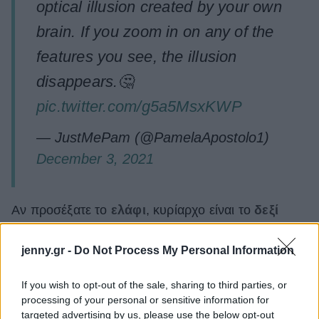
optical illusion created by your own
brain. If you zoom in on any of the
features you see, the illusion
disappears.🤔
pic.twitter.com/g5a5MsxKWP
— JustMePam (@PamelaApostolo1)
December 3, 2021
Αν προσέξατε το
ελάφι
, κυρίαρχο είναι το
δεξί
ημισφαίριο. Αν παρατηρήσατε
το πρόσωπο της
γάτας
, είναι το
αριστερό
.
jenny.gr -
Do Not Process My Personal Information
If you wish to opt-out of the sale, sharing to third parties, or
processing of your personal or sensitive information for
targeted advertising by us, please use the below opt-out