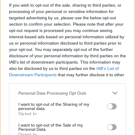
συνήθως κολλημένα στη μαμά τους
If you wish to opt-out of the sale, sharing to third parties, or
processing of your personal or sensitive information for
Τα 6 σημεία του σπιτιού που δεν χρειάζεται να
targeted advertising by us, please use the below opt-out
section to confirm your selection. Please note that after your
καθαρίζεις κάθε εβδομάδα
opt-out request is processed you may continue seeing
interest-based ads based on personal information utilized by
3-3-3 rule: Ο κανόνας που θα αλλάξει τον τρόπο
us or personal information disclosed to third parties prior to
your opt-out. You may separately opt-out of the further
που ντύνεσαι
disclosure of your personal information by third parties on the
IAB’s list of downstream participants. This information may
also be disclosed by us to third parties on the
IAB’s List of
Downstream Participants
that may further disclose it to other
third parties.
TAGS
ΑΘΗΝΑ
Please note that this website/app uses one or more Google
Personal Data Processing Opt Outs
services and may gather and store information including but
not limited to your visit or usage behaviour. You may click to
I want to opt-out of the Sharing of my
personal data.
grant or deny consent to Google and its third-party tags to
Opted In
use your data for below specified purposes in below Google
consent section.
I want to opt-out of the Sale of my
Personal Data.
Opted In