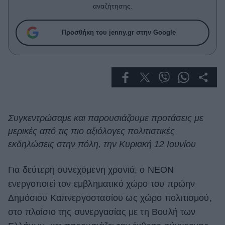
Celebrities
αναζήτησης.
Συνεντεύξεις
Who
Προσθήκη του jenny.gr στην Google
True Stories
Ask the Guru
Success Stories
Ζώδια
Συγκεντρώσαμε και παρουσιάζουμε προτάσεις με
Living
μερικές από τις πιο αξιόλογες πολιτιστικές
εκδηλώσεις στην πόλη, την Κυριακή 12 Ιουνίου
Deco
Cooking
Για δεύτερη συνεχόμενη χρονιά, ο ΝΕΟΝ
Green
ενεργοποιεί τον εμβληματικό χώρο του πρώην
Δημόσιου Καπνεργοστασίου ως χώρο πολιτισμού,
Αφιερώματα
στο πλαίσιο της συνεργασίας με τη Βουλή των