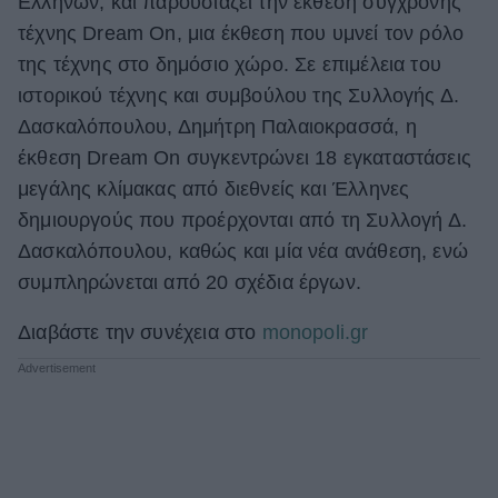
Ελλήνων, και παρουσιάζει την έκθεση σύγχρονης
τέχνης Dream On, μια έκθεση που υμνεί τον ρόλο
ΒΟΞ
της τέχνης στο δημόσιο χώρο. Σε επιμέλεια του
ιστορικού τέχνης και συμβούλου της Συλλογής Δ.
Χωρίς Ταμπέλες
Δασκαλόπουλου, Δημήτρη Παλαιοκρασσά, η
έκθεση Dream On συγκεντρώνει 18 εγκαταστάσεις
μεγάλης κλίμακας από διεθνείς και Έλληνες
Women's Forum
δημιουργούς που προέρχονται από τη Συλλογή Δ.
Δασκαλόπουλου, καθώς και μία νέα ανάθεση, ενώ
συμπληρώνεται από 20 σχέδια έργων.
Hautes Grecians
Διαβάστε την συνέχεια στο
monopoli.gr
Γάμος
Market News