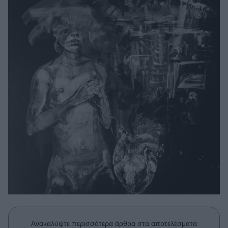
Μακιγιάζ
Beauty News
Well being
Ψυχολογία
Υγεία + Διατροφή
Σχέσεις & Σεξ
Fitness
Woman Power
Parenting
Working Girl
Real Women
Πρόσωπα
Ανακαλύψτε περισσότερα άρθρα στα αποτελέσματα