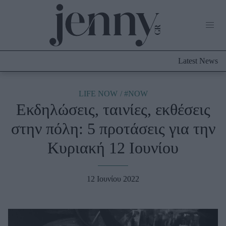
Life Now
What's New
Travel
Latest News
Culture
City Blogging
ABOUT US
ΔΙΑΦΗΜΙΣΤΕΙΤΕ
ΕΠΙΚΟΙΝΩΝΙΑ
LIFE NOW
#NOW
Εκδηλώσεις, ταινίες, εκθέσεις
Fashion
στην πόλη: 5 προτάσεις για την
Shopping
Κυριακή 12 Ιουνίου
Styling Tips
Fashion News
12 Ιουνίου 2022
Beauty - Ομορφιά
Skincare
Μαλλιά - Νύχια