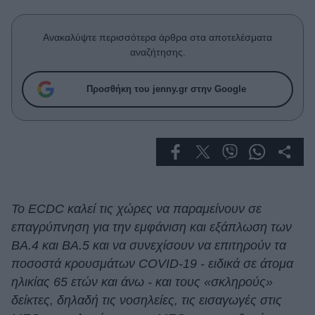
Celebrities
Συνεντεύξεις
Ανακαλύψτε περισσότερα άρθρα στα αποτελέσματα
Who
αναζήτησης.
True Stories
Ask the Guru
Προσθήκη του jenny.gr στην Google
Success Stories
Ζώδια
Living
Το ECDC καλεί τις χώρες να παραμείνουν σε
Deco
επαγρύπνηση για την εμφάνιση και εξάπλωση των
Cooking
BA.4 και BA.5 και να συνεχίσουν να επιτηρούν τα
Green
ποσοστά κρουσμάτων COVID-19 - ειδικά σε άτομα
ηλικίας 65 ετών και άνω - και τους «σκληρούς»
Αφιερώματα
δείκτες, δηλαδή τις νοσηλείες, τις εισαγωγές στις