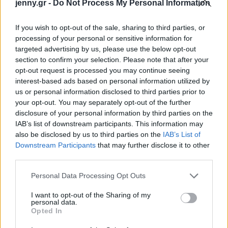
Το gadget από τα IKEA που κοστίζει κάτω από 2
jenny.gr -
Do Not Process My Personal Information
ευρώ και θα βάλει σε τάξη το ντουλάπι της
If you wish to opt-out of the sale, sharing to third parties, or
κουζίνας σου
processing of your personal or sensitive information for
targeted advertising by us, please use the below opt-out
Όσοι μεγάλωσαν χωρίς κινητά, απέκτησαν 6
section to confirm your selection. Please note that after your
opt-out request is processed you may continue seeing
δεξιότητες ζωής που οι νέοι δεν θα μάθουν ποτέ
interest-based ads based on personal information utilized by
us or personal information disclosed to third parties prior to
10 διάφανα γαλλικά μανικιούρ για το απόλυτο
your opt-out. You may separately opt-out of the further
clean girl look
disclosure of your personal information by third parties on the
IAB’s list of downstream participants. This information may
also be disclosed by us to third parties on the
IAB’s List of
Downstream Participants
that may further disclose it to other
third parties.
TAGS
ΚΟΡΟΝΟΙΟΣ
ΠΑΝΔΗΜΙΑ
Please note that this website/app uses one or more Google
Personal Data Processing Opt Outs
services and may gather and store information including but
not limited to your visit or usage behaviour. You may click to
I want to opt-out of the Sharing of my
personal data.
grant or deny consent to Google and its third-party tags to
Opted In
use your data for below specified purposes in below Google
consent section.