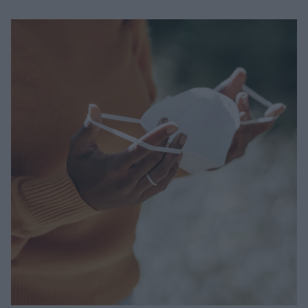
Μακιγιάζ
Beauty News
Well being
Ψυχολογία
Υγεία + Διατροφή
Σχέσεις & Σεξ
Fitness
Woman Power
Parenting
Working Girl
Real Women
Πρόσωπα