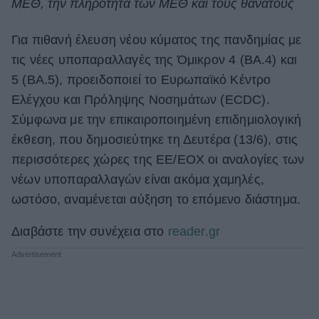
ΜΕΘ, την πληρότητα των ΜΕΘ και τους θανάτους
ΒΟΞ
Για πιθανή έλευση νέου κύματος της πανδημίας με
τις νέες υποπαραλλαγές της Όμικρον 4 (ΒΑ.4) και
Χωρίς Ταμπέλες
5 (ΒΑ.5), προειδοποιεί το Ευρωπαϊκό Κέντρο
Ελέγχου και Πρόληψης Νοσημάτων (ECDC).
Σύμφωνα με την επικαιροποιημένη επιδημιολογική
Women's Forum
έκθεση, που δημοσιεύτηκε τη Δευτέρα (13/6), στις
περισσότερες χώρες της ΕΕ/ΕΟΧ οι αναλογίες των
νέων υποπαραλλαγών είναι ακόμα χαμηλές,
Hautes Grecians
ωστόσο, αναμένεται αύξηση το επόμενο διάστημα.
Διαβάστε την συνέχεια στο
reader.gr
Γάμος
Market News