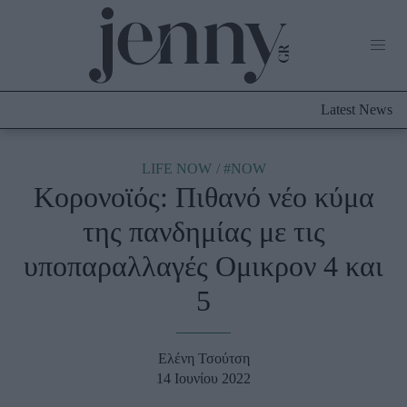
Life Now
What's New
Travel
Latest News
Culture
City Blogging
ABOUT US
ΔΙΑΦΗΜΙΣΤΕΙΤΕ
ΕΠΙΚΟΙΝΩΝΙΑ
LIFE NOW
#NOW
Κορονοϊός: Πιθανό νέο κύμα
Fashion
της πανδημίας με τις
Shopping
υποπαραλλαγές Ομικρον 4 και
Styling Tips
Fashion News
5
Beauty - Ομορφιά
Ελένη Τσούτση
Skincare
14 Ιουνίου 2022
Μαλλιά - Νύχια