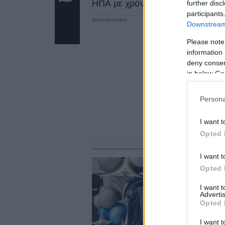
ΗΠΑ με χρόνο 4 λεπτά 33:24.
further disc
participants
Downstream 
Please note
information 
deny consent
in below Go
Persona
I want t
Opted 
I want t
Opted 
W
Π
I want 
Advertis
«
Opted 
I want t