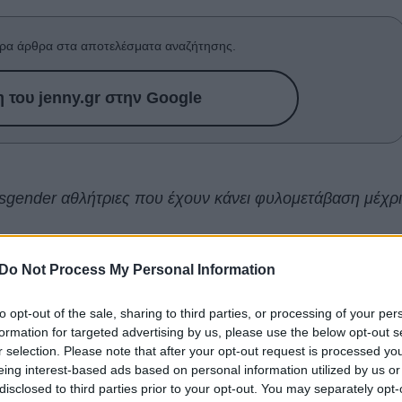
ρα άρθρα στα αποτελέσματα αναζήτησης.
του jenny.gr στην Google
ransgender αθλήτριες που έχουν κάνει φυλομετάβαση μέχρι
 παγκόσμιος οργανισμός για την
κολύμβηση
, αποφάσισ
Do Not Process My Personal Information
r
αθλητριών από τη συμμετοχή σε μεγάλους γυναικείους
to opt-out of the sale, sharing to third parties, or processing of your per
περάσει από οποιοδήποτε στάδιο ανδρικής εφηβείας.
formation for targeted advertising by us, please use the below opt-out s
r selection. Please note that after your opt-out request is processed y
 η
Lia Thomas
, η οποία υπήρξε η πρώτη trans αθλήτρια
eing interest-based ads based on personal information utilized by us or
ης θέσης στον Εθνικό Αθλητικό Κολεγιακό Σύλλογο των
disclosed to third parties prior to your opt-out. You may separately opt-