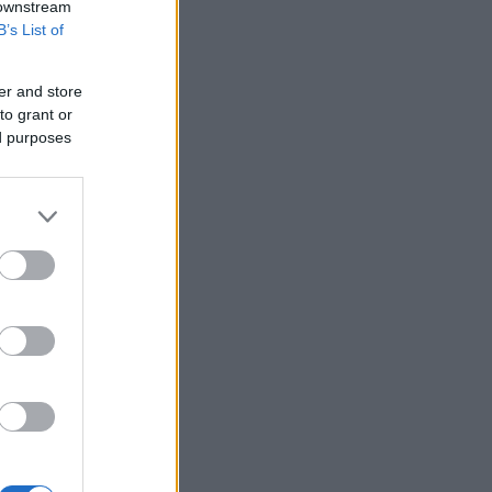
 downstream
B’s List of
er and store
to grant or
ed purposes