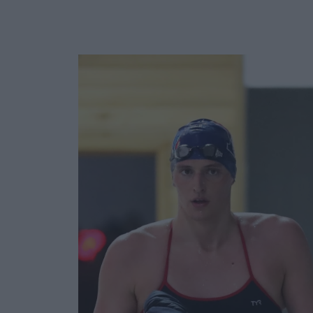
Ask the Gur
Success Stor
Αφιερώματα
ΒΟΞ
Hautes Grecians
Γάμος