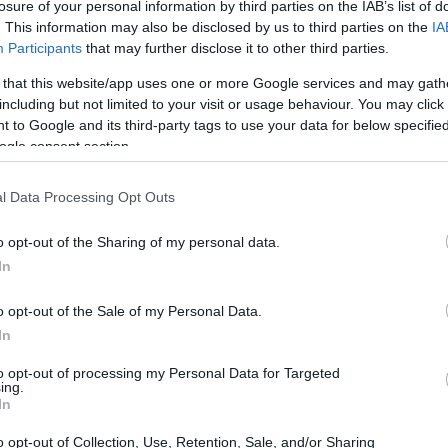
losure of your personal information by third parties on the IAB’s list of
. This information may also be disclosed by us to third parties on the
IA
Participants
that may further disclose it to other third parties.
 that this website/app uses one or more Google services and may gath
including but not limited to your visit or usage behaviour. You may click 
 to Google and its third-party tags to use your data for below specifi
ogle consent section.
l Data Processing Opt Outs
o opt-out of the Sharing of my personal data.
In
o opt-out of the Sale of my Personal Data.
In
HO
όσο απειλείται ο γυναικείος αθλητισμός από τις
to opt-out of processing my Personal Data for Targeted
ing.
Λία Τόμας»;
In
o opt-out of Collection, Use, Retention, Sale, and/or Sharing