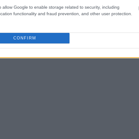
o allow Google to enable storage related to security, including
 απόφαση ψηφίστηκε από το 71% των 152 μελών της
cation functionality and fraud prevention, and other user protection.
α πρώτο βήμα προς την πλήρη ένταξη» των transgende
CONFIRM