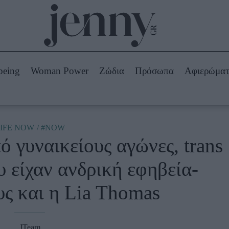
Beauty -
Ομορφιά
ABOUT US
ΔΙΑΦΗΜΙΣΤΕΙΤΕ
ΕΠΙΚΟΙΝΩΝΙΑ
being
Woman Power
Ζώδια
Πρόσωπα
Αφιερώμα
Skincare
ws
Μαλλιά - Νύχια
Μακιγιάζ
Beauty News
IFE NOW
#NOW
ό γυναικείους αγώνες, trans
πα
Ζώδια
 είχαν ανδρική εφηβεία-
ς και η Lia Thomas
JTeam