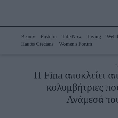
Life Now
Fashion
What's New
Shopping
Beauty
Fashion
Life Now
Living
Well 
Travel
Styling Tips
Hautes Grecians
Women's Forum
Culture
Fashion Ne
City Blogging
L
Η Fina αποκλείει απ
Woman Power
Πρόσω
κολυμβήτριες που
Parenting
Celebrities
Ανάμεσά του
Working Girl
Συνεντεύξεις
Real Women
Who
True Stories