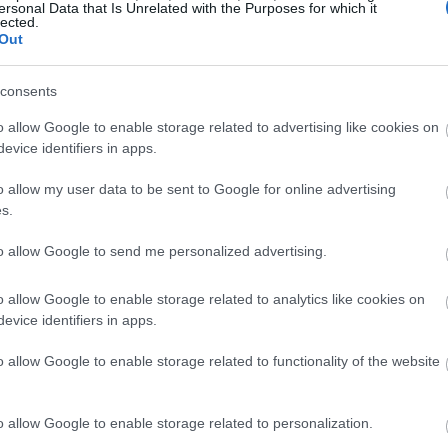
ersonal Data that Is Unrelated with the Purposes for which it
lected.
Out
 αγώνες γυναικών, είναι να έχουν ολοκληρώσει τη
ενώ προβλέπεται να δημιουργηθεί μια νέα, «ανοιχτή»
consents
είνους τους κολυμβητές των οποίων η ταυτότητα φύλου
o allow Google to enable storage related to advertising like cookies on
ης γέννησής τους.
evice identifiers in apps.
o allow my user data to be sent to Google for online advertising
s.
rning body bans transgender athletes
to allow Google to send me personalized advertising.
om taking part in female races
o allow Google to enable storage related to analytics like cookies on
ic.twitter.com/8Ij6NKk5IS
evice identifiers in apps.
Mail)
June 19, 2022
o allow Google to enable storage related to functionality of the website
φορία, τα μέλη του παγκόσμιου οργανισμού
o allow Google to enable storage related to personalization.
ομάδα ειδικών πάνω στον τομέα της δικαιοσύνης, του