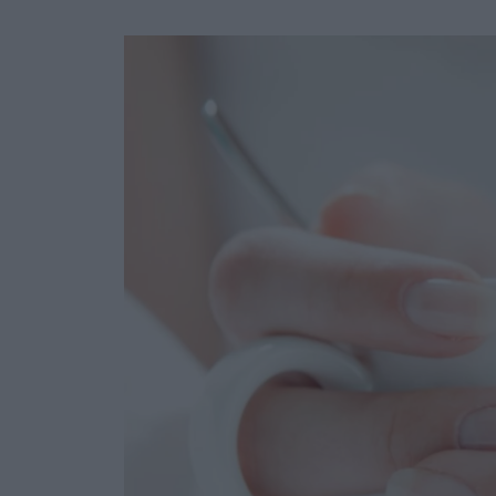
Ask the Gur
Success Stor
Αφιερώματα
ΒΟΞ
Hautes Grecians
Γάμος