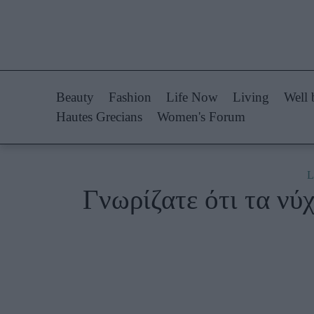
Life Now
Fashion
What's New
Shopping
Beauty
Fashion
Life Now
Living
Well 
Travel
Styling Tips
Hautes Grecians
Women's Forum
Culture
Fashion Ne
City Blogging
L
Γνωρίζατε ότι τα νύ
Woman Power
Πρόσω
Parenting
Celebrities
Working Girl
Συνεντεύξεις
Real Women
Who
True Stories