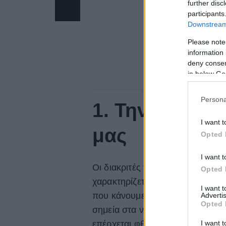
further disc
participants
Downstream 
Please note
information 
deny consent
in below Go
Persona
1. Την υφή κα
I want t
μας
Opted 
I want t
Οι διακριτές γραμμές στα νύχια
Opted 
χαρακτηρίζεται από τη ρήξη του 
I want 
που κάνουμε στο πρόσωπο. Σύμ
Advertis
Opted 
σημεία στα νύχια μας λεπταίνουν
I want t
επέρχεται φθορά».