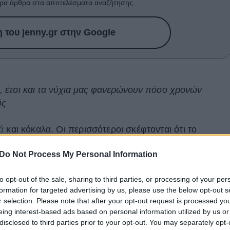
ρα άρθρα στα αποτελέσματα αναζήτησης.
του jenny.gr στην Google
, έτσι και τα νύχια μας φανερώνουν πόσο χρονών
ύς
ά
και κόκαλα. Οι περισσότεροι σκέφτονται ότι το
κάπως έτσι αλλά οι ειδικοί καταλήγουν πως τα νύχια
Do Not Process My Personal Information
 την
ηλικία
μας, εκτός από την
υγεία
μας.
to opt-out of the sale, sharing to third parties, or processing of your per
ι από:
formation for targeted advertising by us, please use the below opt-out s
r selection. Please note that after your opt-out request is processed y
eing interest-based ads based on personal information utilized by us or
disclosed to third parties prior to your opt-out. You may separately opt-