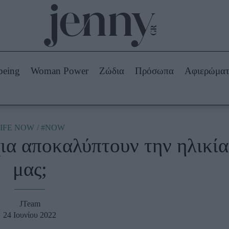
Beauty -
Ομορφιά
ABOUT US
ΔΙΑΦΗΜΙΣΤΕΙΤΕ
ΕΠΙΚΟΙΝΩΝΙΑ
being
Woman Power
Ζώδια
Πρόσωπα
Αφιερώμα
Skincare
ws
Μαλλιά - Νύχια
Μακιγιάζ
Beauty News
IFE NOW
#NOW
χια αποκαλύπτουν την ηλικία
πα
Ζώδια
μας;
JTeam
24 Ιουνίου 2022