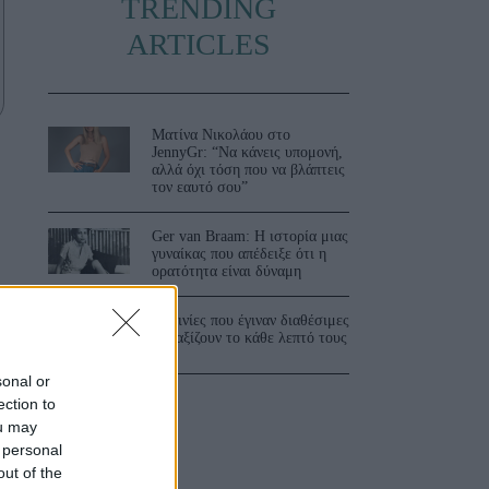
TRENDING
ARTICLES
Ματίνα Νικολάου στο
JennyGr: “Να κάνεις υπομονή,
αλλά όχι τόση που να βλάπτεις
τον εαυτό σου”
Ger van Braam: Η ιστορία μιας
γυναίκας που απέδειξε ότι η
ορατότητα είναι δύναμη
3 ταινίες που έγιναν διαθέσιμες
και αξίζουν το κάθε λεπτό τους
sonal or
ection to
ou may
 personal
out of the