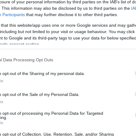
losure of your personal information by third parties on the IAB’s list of
. This information may also be disclosed by us to third parties on the
IA
Participants
that may further disclose it to other third parties.
 that this website/app uses one or more Google services and may gath
including but not limited to your visit or usage behaviour. You may click 
 to Google and its third-party tags to use your data for below specifi
ogle consent section.
l Data Processing Opt Outs
ι το πάχος των νυχιών
o opt-out of the Sharing of my personal data.
In
o opt-out of the Sale of my Personal Data.
 προκαλούν συνήθως ονυχόρρηξη, η οποία
In
ελεύθερου άκρου του νυχιού. Θυμίζει αρκετά τις ρυτίδες
to opt-out of processing my Personal Data for Targeted
φωνα με την ειδικό
Dr. Dana Stern
: «Όταν κάποια
ing.
In
 και αποδυναμώνονται, το αποτέλεσμα είναι να
o opt-out of Collection, Use, Retention, Sale, and/or Sharing