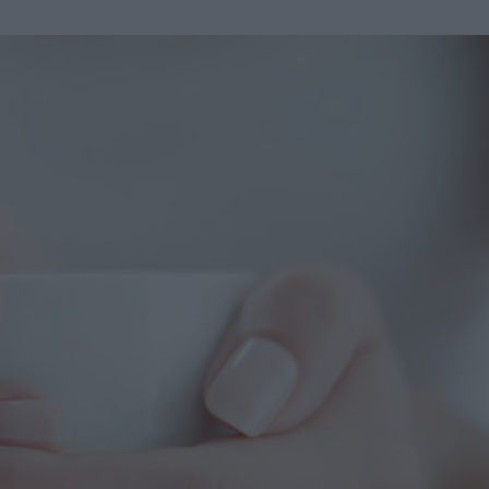
u
ies
Χωρίς Ταμπέλες
Market News