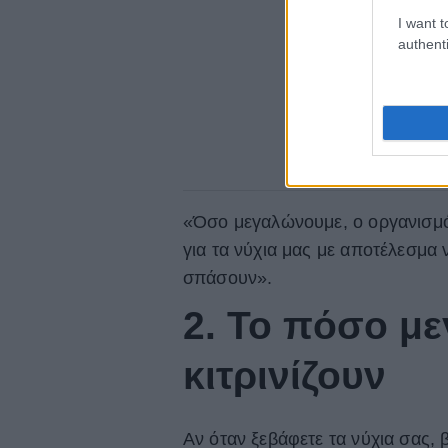
I want t
authenti
«Όσο μεγαλώνουμε, ο οργανισμός
για τα νύχια μας με αποτέλεσμα ν
σπάσουν».
2. Το πόσο μ
κιτρινίζουν
Αν όταν ξεβάφετε τα νύχια σας, βλ