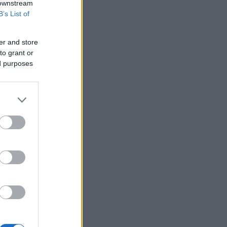
 downstream
B’s List of
er and store
to grant or
ed purposes