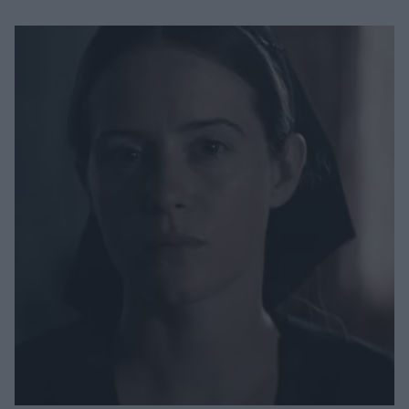
Μακιγιάζ
Beauty News
Well being
Ψυχολογία
Υγεία + Διατροφή
Σχέσεις & Σεξ
Fitness
Woman Power
Parenting
Working Girl
Real Women
Πρόσωπα