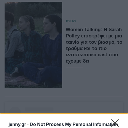
#NOW
Women Talking: Η Sarah
Polley επιστρέφει με μια
ταινία για τον βιασμό, το
τραύμα και το πιο
εντυπωσιακό cast που
έχουμε δει
jenny.gr -
Do Not Process My Personal Information