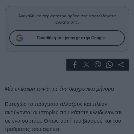
Celebrities
Συνεντεύξεις
Ανακαλύψτε περισσότερα άρθρα στα αποτελέσματα
Who
αναζήτησης.
True Stories
Ask the Guru
Προσθήκη του jenny.gr στην Google
Success Stories
Ζώδια
Living
Μία επίκαιρη ταινία, με ένα διαχρονικό μήνυμα
Deco
Cooking
Ευτυχώς τα πράγματα αλλάζουν και πλέον
Green
ακούγονται οι ιστορίες που κάποτε κλειδώνονταν
Αφιερώματα
σε ένα συρτάρι. Όπως αυτή του βιασμού και του
τραύματος που αφήνει.