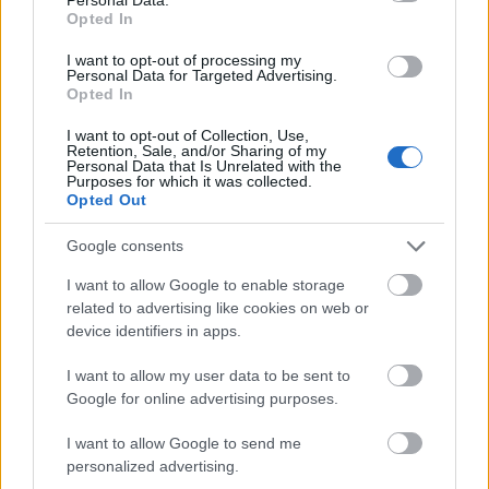
Η συμπρωταγωνίστριά της, Sheila McCarthy,
Opted In
πιστεύει ότι η ταινία εμπνέεται από το
κίνημα
I want to opt-out of processing my
#MeToo
και φέρνει κοντά τις γυναίκες με το ίδιο
Personal Data for Targeted Advertising.
Opted In
τραύμα, με σκοπό να αλλάξουν τη ζωή τους και να
προχωρήσουν. «Αυτό είναι το σπουδαιότερο
I want to opt-out of Collection, Use,
Retention, Sale, and/or Sharing of my
μήνυμα. Ότι δεν είμαστε μόνοι. Η ταινία είναι
Personal Data that Is Unrelated with the
Purposes for which it was collected.
ζωντανή απόδειξη του ότι αν είσαι κοντά με τους
Opted Out
ανθρώπους και μοιράζεσαι ως κοινότητα, η αλλαγή
Google consents
μπορεί να συμβεί».
I want to allow Google to enable storage
related to advertising like cookies on web or
device identifiers in apps.
ΔΙΑΒΑΖΟΝΤΑΙ ΤΩΡΑ
I want to allow my user data to be sent to
Google for online advertising purposes.
I want to allow Google to send me
personalized advertising.
Το gadget από τα IKEA που κοστίζει κάτω από 2