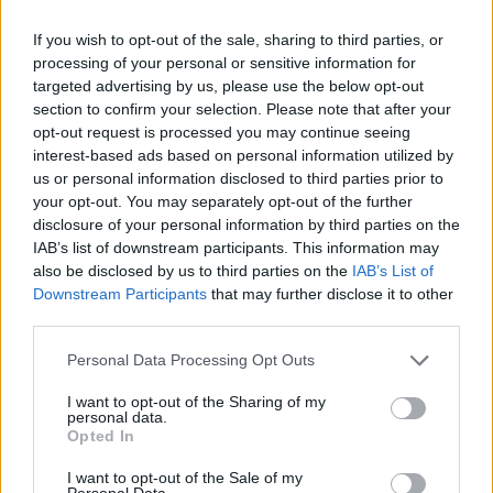
If you wish to opt-out of the sale, sharing to third parties, or
processing of your personal or sensitive information for
targeted advertising by us, please use the below opt-out
section to confirm your selection. Please note that after your
opt-out request is processed you may continue seeing
interest-based ads based on personal information utilized by
us or personal information disclosed to third parties prior to
your opt-out. You may separately opt-out of the further
Δείτε αυτή τη δημοσίευση στο Instagram.
disclosure of your personal information by third parties on the
IAB’s list of downstream participants. This information may
also be disclosed by us to third parties on the
IAB’s List of
Downstream Participants
that may further disclose it to other
third parties.
Please note that this website/app uses one or more Google
Personal Data Processing Opt Outs
services and may gather and store information including but
not limited to your visit or usage behaviour. You may click to
I want to opt-out of the Sharing of my
personal data.
grant or deny consent to Google and its third-party tags to
Opted In
use your data for below specified purposes in below Google
consent section.
I want to opt-out of the Sale of my
Personal Data.