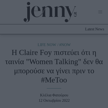
Life Now
What's New
Travel
Latest News
Culture
City Blogging
ABOUT US
ΔΙΑΦΗΜΙΣΤΕΙΤΕ
ΕΠΙΚΟΙΝΩΝΙΑ
LIFE NOW
#NOW
Η Claire Foy πιστεύει ότι η
Fashion
ταινία "Women Talking" δεν θα
Shopping
μπορούσε να γίνει πριν το
Styling Tips
Fashion News
#MeToo
Beauty - Ομορφιά
Κλέλια Φατούρου
Skincare
12 Οκτωβρίου 2022
Μαλλιά - Νύχια