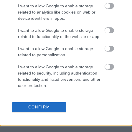
ευρώ και θα βάλει σε τάξη το ντουλάπι της
I want to allow Google to enable storage
related to analytics like cookies on web or
κουζίνας σου
device identifiers in apps.
3-3-3 rule: Ο κανόνας που θα αλλάξει τον τρόπο
I want to allow Google to enable storage
related to functionality of the website or app.
που ντύνεσαι
I want to allow Google to enable storage
Οι μαμάκηδες του ζωδιακού: Αυτά τα ζώδια είναι
related to personalization.
συνήθως κολλημένα στη μαμά τους
I want to allow Google to enable storage
related to security, including authentication
functionality and fraud prevention, and other
user protection.
TAGS
CLAIRE FOY
# METOO
ΤΑΙΝΙΑ
CONFIRM