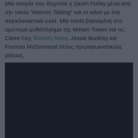
Μία ιστορία που διηγείται η Sarah Polley μέσα από
ΒΟΞ
την ταινία "Women Talking" και το κάνει με ένα
συγκλονιστικό cast
. Μία ταινία βασισμένη στο
ομώνυμο μυθιστόρημα της Miriam Toews και τις:
Χωρίς Ταμπέλες
Claire Foy,
Rooney Mara
, Jessie Buckley και
Frances McDormand στους πρωταγωνιστικούς
ρόλους.
Women's Forum
Hautes Grecians
Γάμος
Market News