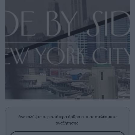
Μακιγιάζ
Beauty News
Well being
Ψυχολογία
Υγεία + Διατροφή
Σχέσεις & Σεξ
Fitness
Woman Power
Parenting
Working Girl
Real Women
Ανακαλύψτε περισσότερα άρθρα στα αποτελέσματα
Πρόσωπα
αναζήτησης.