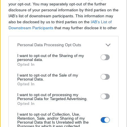
your opt-out. You may separately opt-out of the further
disclosure of your personal information by third parties on the
IAB’s list of downstream participants. This information may
also be disclosed by us to third parties on the
IAB’s List of
Downstream Participants
that may further disclose it to other
third parties.
Please note that this website/app uses one or more Google
Personal Data Processing Opt Outs
services and may gather and store information including but
not limited to your visit or usage behaviour. You may click to
I want to opt-out of the Sharing of my
personal data.
grant or deny consent to Google and its third-party tags to
Opted In
use your data for below specified purposes in below Google
BEST OF INTERNET
consent section.
I want to opt-out of the Sale of my
Personal Data.
Opted In
I want to opt-out of processing my
Personal Data for Targeted Advertising.
Opted In
I want to opt-out of Collection, Use,
Retention, Sale, and/or Sharing of my
Personal Data that Is Unrelated with the
Purposes for which it was collected.