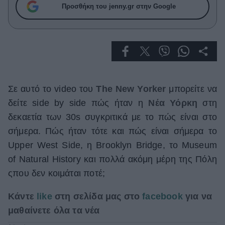
Celebrities
Προσθήκη του jenny.gr στην Google
Συνεντεύξεις
Who
True Stories
Ask the Guru
Success Stories
Σε αυτό το video του
The New Yorker
μπορείτε να
Ζώδια
δείτε side by side πώς ήταν η
Νέα Υόρκη
στη
δεκαετία των 30s συγκριτικά με το πώς είναι στο
Living
σήμερα. Πώς ήταν τότε και πώς είναι σήμερα το
Upper West Side, η Brooklyn Bridge, το Museum
Deco
of Natural History και πολλά ακόμη μέρη της Πόλη
Cooking
ςπου δεν κοιμάται ποτέ;
Green
Κάντε
like
στη σελίδα μας στο
facebook
για να
Αφιερώματα
μαθαίνετε όλα τα νέα