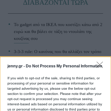
ΔΙΑΒΑΖΟΝΤΑΙ ΤΩΡΑ
Το gadget από τα IKEA που κοστίζει κάτω από 2
ευρώ και θα βάλει σε τάξη το ντουλάπι της
κουζίνας σου
3-3-3 rule: Ο κανόνας που θα αλλάξει τον τρόπο
που ντύνεσαι
jenny.gr -
Do Not Process My Personal Information
Οι μαμάκηδες του ζωδιακού: Αυτά τα ζώδια είναι
If you wish to opt-out of the sale, sharing to third parties, or
συνήθως κολλημένα στη μαμά τους
processing of your personal or sensitive information for
targeted advertising by us, please use the below opt-out
section to confirm your selection. Please note that after your
opt-out request is processed you may continue seeing
interest-based ads based on personal information utilized by
TAGS
ΝΕΑ ΥΟΡΚΗ
NEW YORKER
us or personal information disclosed to third parties prior to