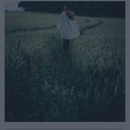
Μακιγιάζ
Beauty News
Well being
Ψυχολογία
Υγεία + Διατροφή
Σχέσεις & Σεξ
Fitness
Woman Power
Parenting
Working Girl
Real Women
Πρόσωπα