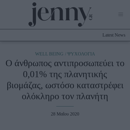
Life Now
What's New
Travel
Latest News
Culture
City Blogging
ABOUT US
ΔΙΑΦΗΜΙΣΤΕΙΤΕ
ΕΠΙΚΟΙΝΩΝΙΑ
WELL BEING
ΨΥΧΟΛΟΓΙΑ
Ο άνθρωπος αντιπροσωπεύει το
Fashion
0,01% της πλανητικής
Shopping
βιομάζας, ωστόσο καταστρέφει
Styling Tips
Fashion News
ολόκληρο τον πλανήτη
Beauty - Ομορφιά
28 Μαΐου 2020
Skincare
Μαλλιά - Νύχια