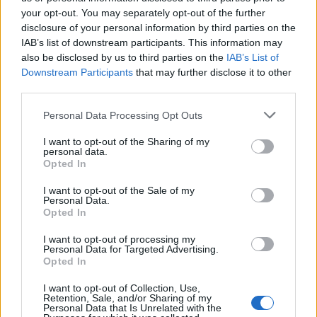
μην είναι εκεί, λόγω της καταστροφής της Γης.
your opt-out. You may separately opt-out of the further
disclosure of your personal information by third parties on the
IAB’s list of downstream participants. This information may
also be disclosed by us to third parties on the
IAB’s List of
Downstream Participants
that may further disclose it to other
third parties.
Please note that this website/app uses one or more Google
Personal Data Processing Opt Outs
services and may gather and store information including but
not limited to your visit or usage behaviour. You may click to
I want to opt-out of the Sharing of my
personal data.
grant or deny consent to Google and its third-party tags to
Opted In
use your data for below specified purposes in below Google
consent section.
I want to opt-out of the Sale of my
Personal Data.
Opted In
I want to opt-out of processing my
Personal Data for Targeted Advertising.
Opted In
I want to opt-out of Collection, Use,
Retention, Sale, and/or Sharing of my
Personal Data that Is Unrelated with the