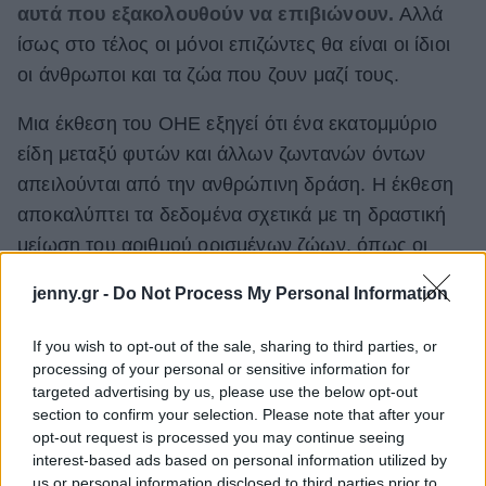
αυτά που εξακολουθούν να επιβιώνουν.
Αλλά
ίσως στο τέλος οι μόνοι επιζώντες θα είναι οι ίδιοι
οι άνθρωποι και τα ζώα που ζουν μαζί τους.
Μια έκθεση του ΟΗΕ εξηγεί ότι ένα εκατομμύριο
είδη μεταξύ φυτών και άλλων ζωντανών όντων
απειλούνται από την ανθρώπινη δράση. Η έκθεση
αποκαλύπτει τα δεδομένα σχετικά με τη δραστική
μείωση του αριθμού ορισμένων ζώων, όπως οι
κόκκινοι σκίουροι, οι νυχτερίδες και οι
jenny.gr -
Do Not Process My Personal Information
σκαντζόχοιροι. Ο κίνδυνος είναι άμεσος και δεν
αφορά ένα μακρινό μέλλον. Μια μέρα ο άνθρωπος
If you wish to opt-out of the sale, sharing to third parties, or
του μέλλοντος, κοιτάζοντας πίσω, θα σκέφτεται
processing of your personal or sensitive information for
targeted advertising by us, please use the below opt-out
κάποια ζώα, με την ίδια έκπληξη με την οποία
section to confirm your selection. Please note that after your
σκέφτεται τώρα τους δεινόσαυρους. Υπάρχει μόνο
opt-out request is processed you may continue seeing
μία διαφορά: ο άνθρωπος του μέλλοντος μπορεί να
interest-based ads based on personal information utilized by
us or personal information disclosed to third parties prior to