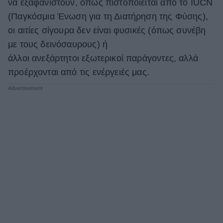
να εξαφανιστούν, όπως πιστοποιείται από το IUCN
ΒΟΞ
(Παγκόσμια Ένωση για τη Διατήρηση της Φύσης),
οι αιτίες σίγουρα δεν είναι φυσικές (όπως συνέβη
με τους δεινόσαυρους) ή
Χωρίς Ταμπέλες
άλλοι ανεξάρτητοι εξωτερικοί παράγοντες, αλλά
προέρχονται από τις ενέργειές μας.
Women's Forum
Hautes Grecians
Γάμος
Market News