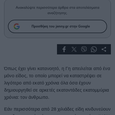
Celebrities
Ανακαλύψτε περισσότερα άρθρα στα αποτελέσματα
Συνεντεύξεις
αναζήτησης.
Who
True Stories
Προσθήκη του jenny.gr στην Google
Ask the Guru
Success Stories
Ζώδια
Living
Όπως έχει γίνει κατανοητό, η Γη απειλείται από ένα
μόνο είδος, το οποίο μπορεί να καταστρέψει σε
Deco
λιγότερο από εκατό χρόνια όλα όσα έχουν
Cooking
δημιουργηθεί σε αρκετές εκατοντάδες εκατομμύρια
Green
χρόνια: τον άνθρωπο.
Αφιερώματα
Εάν περισσότερα από 28 χιλιάδες είδη κινδυνεύουν