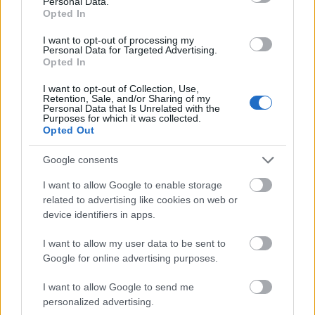
Personal Data.
Opted In
I want to opt-out of processing my
Personal Data for Targeted Advertising.
Opted In
I want to opt-out of Collection, Use,
Retention, Sale, and/or Sharing of my
Personal Data that Is Unrelated with the
Purposes for which it was collected.
Opted Out
Google consents
I want to allow Google to enable storage
related to advertising like cookies on web or
device identifiers in apps.
Αυτή είναι μια από τις πιο δύσκολες αλλαγές. Όταν
I want to allow my user data to be sent to
αρχίσετε να καταλαβαίνετε ότι πολλά πράγματα
Google for online advertising purposes.
στην κοινωνία δεν έχουν πραγματικό σκοπό, ότι
υπάρχουν μόνο για να ωφελήσουν ορισμένους και
I want to allow Google to send me
personalized advertising.
να βλάψουν άλλους, είναι ένα σημάδι ότι κάτι μέσα