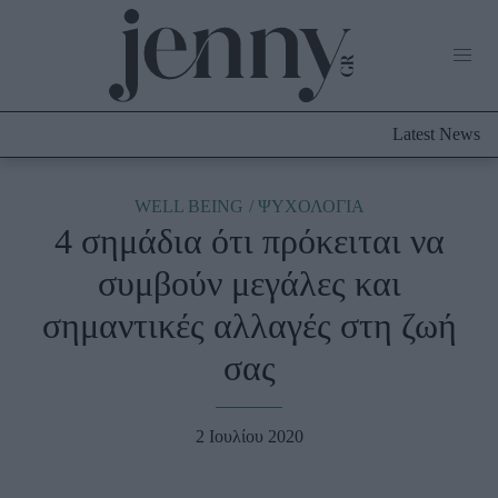
Life Now
What's New
Travel
Latest News
Culture
City Blogging
ABOUT US
ΔΙΑΦΗΜΙΣΤΕΙΤΕ
ΕΠΙΚΟΙΝΩΝΙΑ
WELL BEING
ΨΥΧΟΛΟΓΙΑ
4 σημάδια ότι πρόκειται να
Fashion
συμβούν μεγάλες και
Shopping
σημαντικές αλλαγές στη ζωή
Styling Tips
Fashion News
σας
Beauty - Ομορφιά
2 Ιουλίου 2020
Skincare
Μαλλιά - Νύχια