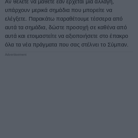
Αν θέλετε να μάθετε εάν έρχεται μια αλλαγή,
ΒΟΞ
υπάρχουν μερικά σημάδια που μπορείτε να
ελέγξετε. Παρακάτω παραθέτουμε τέσσερα από
αυτά τα σημάδια, δώστε προσοχή σε καθένα από
Χωρίς Ταμπέλες
αυτά και ετοιμαστείτε να αξιοποιήσετε στο έπακρο
όλα τα νέα πράγματα που σας στέλνει το Σύμπαν.
Women's Forum
Hautes Grecians
Γάμος
Market News