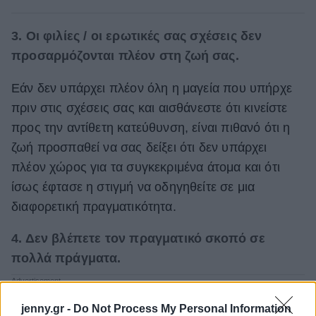
3. Οι φιλίες / οι ερωτικές σας σχέσεις δεν
προσαρμόζονται πλέον στη ζωή σας.
Εάν δεν υπάρχει πλέον όλη η μαγεία που υπήρχε
πριν στις σχέσεις σας και αισθάνεστε ότι κινείστε
προς την αντίθετη κατεύθυνση, είναι πιθανό ότι η
ζωή προσπαθεί να σας δείξει ότι δεν υπάρχει
πλέον χώρος για τα συγκεκριμένα άτομα και ότι
ίσως έφτασε η στιγμή να οδηγηθείτε σε μια
διαφορετική πραγματικότητα.
4. Δεν βλέπετε τον πραγματικό σκοπό σε
πολλά πράγματα.
jenny.gr -
Do Not Process My Personal Information