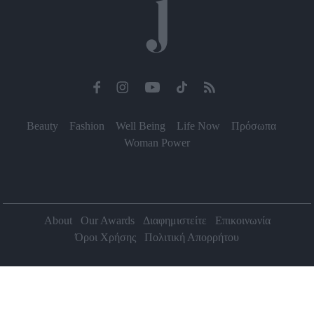
Beauty
Fashion
Well Being
Life Now
Πρόσωπα
Woman Power
About
Our Awards
Διαφημιστείτε
Επικοινωνία
Όροι Χρήσης
Πολιτική Απορρήτου
2026 Jenny.gr | All rights reserved