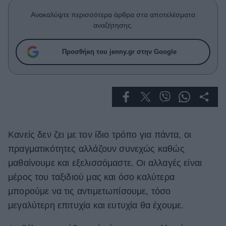
Celebrities
Ανακαλύψτε περισσότερα άρθρα στα αποτελέσματα
Συνεντεύξεις
αναζήτησης.
Who
True Stories
Προσθήκη του jenny.gr στην Google
Ask the Guru
Success Stories
Ζώδια
Living
Κανείς δεν ζει με τον ίδιο τρόπο για πάντα, οι
πραγματικότητες αλλάζουν συνεχώς καθώς
Deco
μαθαίνουμε και εξελισσόμαστε. Οι αλλαγές είναι
Cooking
μέρος του ταξιδιού μας και όσο καλύτερα
Green
μπορούμε να τις αντιμετωπίσουμε, τόσο
Αφιερώματα
μεγαλύτερη επιτυχία και ευτυχία θα έχουμε.