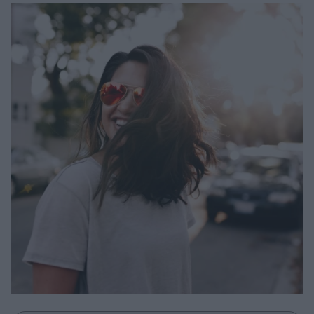
Μακιγιάζ
Beauty News
Well being
Ψυχολογία
Υγεία + Διατροφή
Σχέσεις & Σεξ
Fitness
Woman Power
Parenting
Working Girl
Real Women
Πρόσωπα