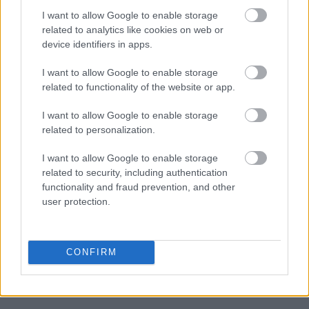
σας αλλάζει και σύντομα θα σας παρουσιαστεί μια
I want to allow Google to enable storage
related to analytics like cookies on web or
νέα έκδοση του εαυτού σας.
device identifiers in apps.
Λοιπόν, αναγνωρίσατε κάποια από αυτά τα
I want to allow Google to enable storage
σημάδια;
related to functionality of the website or app.
Κάντε
like
στη σελίδα μας στο
facebook
για να
I want to allow Google to enable storage
related to personalization.
μαθαίνετε όλα τα νέα.
I want to allow Google to enable storage
related to security, including authentication
functionality and fraud prevention, and other
user protection.
CONFIRM