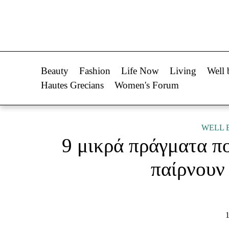
Life Now
Fashion
What's New
Shopping
Beauty
Fashion
Life Now
Living
Well 
Travel
Styling Tips
Hautes Grecians
Women's Forum
Culture
Fashion Ne
City Blogging
WELL 
9 μικρά πράγματα πο
Woman Power
Πρόσω
παίρνουν 
Parenting
Celebrities
Working Girl
Συνεντεύξεις
Real Women
Who
1
True Stories