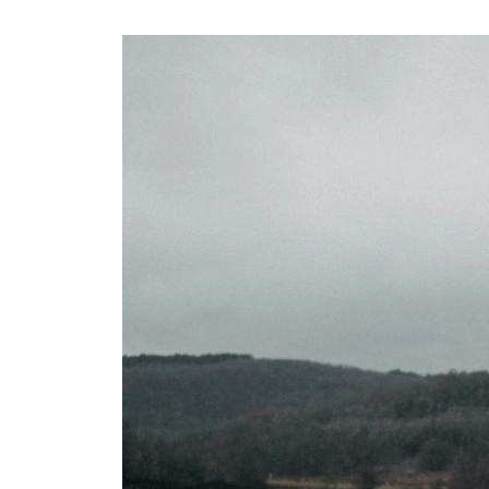
Ask the Gur
Success Stor
Αφιερώματα
ΒΟΞ
Hautes Grecians
Γάμος