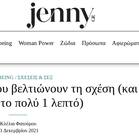
Beauty -
Ομορφιά
ABOUT US
ΔΙΑΦΗΜΙΣΤΕΙΤΕ
ΕΠΙΚΟΙΝΩΝΙΑ
being
Woman Power
Ζώδια
Πρόσωπα
Αφιερώμα
Skincare
ws
Μαλλιά - Νύχια
Μακιγιάζ
Beauty News
BEING
ΣΧΕΣΕΙΣ & ΣΕΞ
υ βελτιώνουν τη σχέση (και
πα
Ζώδια
το πολύ 1 λεπτό)
Κλέλια Φατούρου
1 Δεκεμβρίου 2021