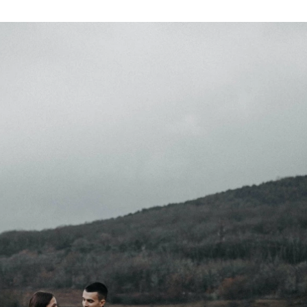
u
ies
Χωρίς Ταμπέλες
Market News