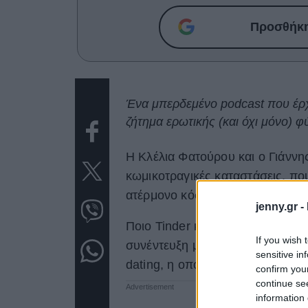
Προσθήκη 
Ένα μπερδεμένο podcast που έρχ
ζήτημα ερωτικής (και όχι μόνο) 
Η Κλέλια Φατούρου και ο Γιάνν
κωμικοτραγικές καταστάσεις, πο
ατέρμονο κόσμο του ντέιτινγκ, τ
jenny.gr -
Ποιο Tinder και ποιο Facebook 
If you wish 
συνέντευξη μάς μιλάει για τη δη
sensitive in
dating, η οποία βασίζεται στα ψ
confirm you
continue se
information 