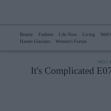
Life Now
Fashion
What's New
Shopping
Beauty
Fashion
Life Now
Living
Well 
Travel
Styling Tips
Hautes Grecians
Women's Forum
Culture
Fashion Ne
City Blogging
WELL 
It's Complicated E0
Woman Power
Πρόσω
Parenting
Celebrities
Working Girl
Συνεντεύξεις
Real Women
Who
True Stories