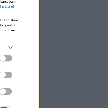
 downstream
B’s List of
er and store
to grant or
ed purposes