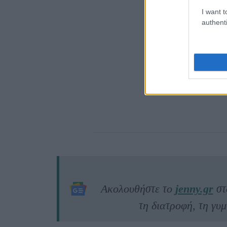
I want t
authenti
Ακολουθήστε το
jenny.gr
σ
τη διατροφή, τη γυμ