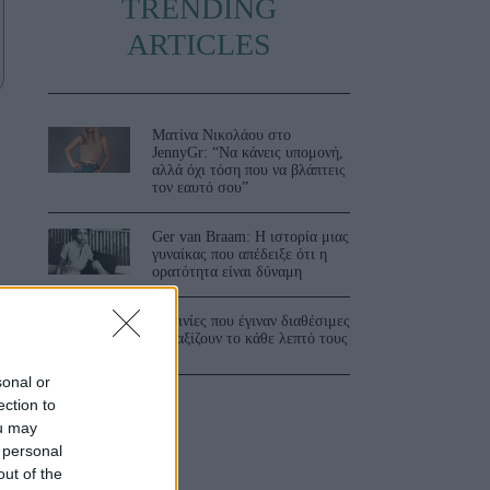
TRENDING
ARTICLES
Ματίνα Νικολάου στο
JennyGr: “Να κάνεις υπομονή,
αλλά όχι τόση που να βλάπτεις
τον εαυτό σου”
Ger van Braam: Η ιστορία μιας
γυναίκας που απέδειξε ότι η
ορατότητα είναι δύναμη
3 ταινίες που έγιναν διαθέσιμες
και αξίζουν το κάθε λεπτό τους
sonal or
ection to
ou may
 personal
out of the