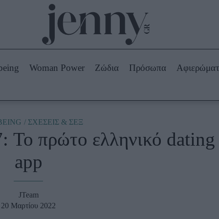
Beauty -
Ομορφιά
ABOUT US
ΔΙΑΦΗΜΙΣΤΕΙΤΕ
ΕΠΙΚΟΙΝΩΝΙΑ
being
Woman Power
Ζώδια
Πρόσωπα
Αφιερώμα
Skincare
ws
Μαλλιά - Νύχια
Μακιγιάζ
Beauty News
BEING
ΣΧΕΣΕΙΣ & ΣΕΞ
7: Το πρώτο ελληνικό dating
πα
Ζώδια
app
JTeam
20 Μαρτίου 2022