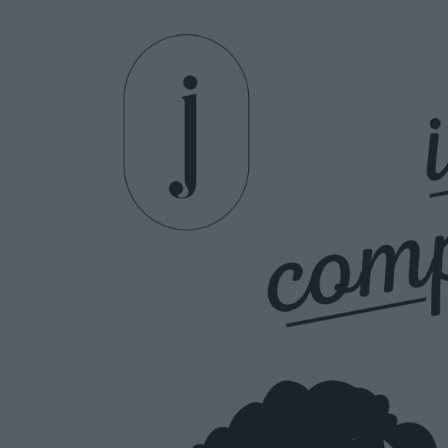
Ask the Gur
Success Stor
Αφιερώματα
ΒΟΞ
Hautes Grecians
Γάμος