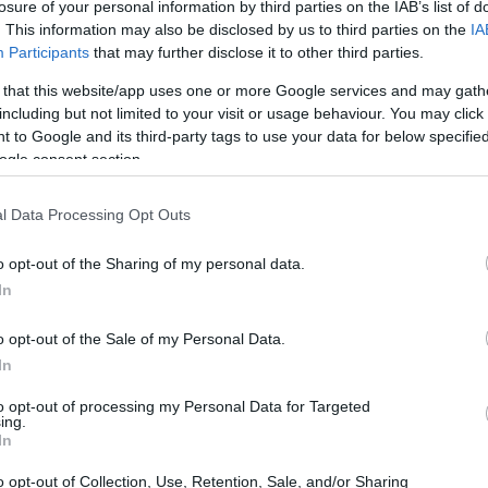
losure of your personal information by third parties on the IAB’s list of
. This information may also be disclosed by us to third parties on the
IA
Participants
that may further disclose it to other third parties.
 that this website/app uses one or more Google services and may gath
including but not limited to your visit or usage behaviour. You may click 
 to Google and its third-party tags to use your data for below specifi
ogle consent section.
l Data Processing Opt Outs
o opt-out of the Sharing of my personal data.
In
ΕΣΕΙΣ & ΣΕΞ
 νέα τάση στο dating κάνει focus στην περίοδο
o opt-out of the Sale of my Personal Data.
ριν καν ξεκινήσει η σχέση
In
to opt-out of processing my Personal Data for Targeted
ing.
In
o opt-out of Collection, Use, Retention, Sale, and/or Sharing