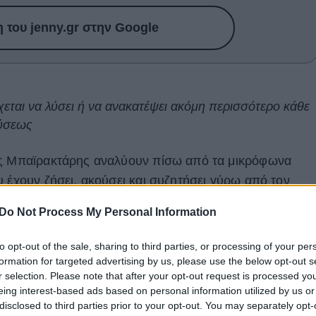
του jenny.gr στην Google
εται να λύσει ή να ανακατέψει ακόμη περισσότερο κάθε
φύσεως
ης Μπαϊρακτάρης αναλύουν πίσω από τα μικρόφωνα
υ έχουν ζήσει, ακούσει και συζητήσει γύρω από τον
ου σεξ και των σχέσεων.
Do Not Process My Personal Information
Dating; Ο Μάριος Σπύρογλου σε μια απολαυστική
to opt-out of the sale, sharing to third parties, or processing of your per
μιουργία του Flirtpen, της πρώτης ελληνικής εφαρμογής
formation for targeted advertising by us, please use the below opt-out s
ηφιακά ραβασάκια.
r selection. Please note that after your opt-out request is processed y
eing interest-based ads based on personal information utilized by us or
disclosed to third parties prior to your opt-out. You may separately opt-