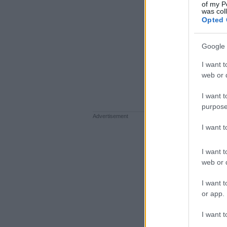
of my P
was col
Opted 
Google 
I want t
web or d
I want t
purpose
I want 
I want t
web or d
I want t
or app.
I want t