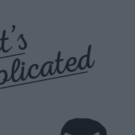
u
ies
Χωρίς Ταμπέλες
Market News