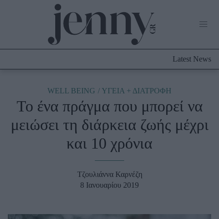
Life Now
What's New
Travel
Latest News
Culture
City Blogging
ABOUT US
ΔΙΑΦΗΜΙΣΤΕΙΤΕ
ΕΠΙΚΟΙΝΩΝΙΑ
WELL BEING
ΥΓΕΙΑ + ΔΙΑΤΡΟΦΗ
Το ένα πράγμα που μπορεί να
Fashion
μειώσει τη διάρκεια ζωής μέχρι
Shopping
και 10 χρόνια
Styling Tips
Fashion News
Τζουλιάννα Καρνέζη
Beauty - Ομορφιά
8 Ιανουαρίου 2019
Skincare
Μαλλιά - Νύχια