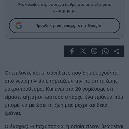
Celebrities
Ανακαλύψτε περισσότερα άρθρα στα αποτελέσματα
Συνεντεύξεις
αναζήτησης.
Who
True Stories
Προσθήκη του jenny.gr στην Google
Ask the Guru
Success Stories
Ζώδια
Οι επιλογές και οι συνήθειες που δημιουργούνται
Living
από νεαρή ηλικία επηρεάζουν την ποιότητα ζωής
Deco
μακροπρόθεσμα. Και ενώ στα 20 νομίζουμε ότι
Cooking
είμαστε αήττητοι, ωστόσο υπάρχει ένα πράγμα που
Green
μπορεί να μειώσει τη ζωή μας μέχρι και δέκα
χρόνια.
Αφιερώματα
Ο ένοχος;
Η παχυσαρκία, η οποία πλέον θεωρείται