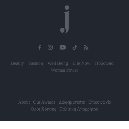
Beauty
Fashion
Well Being
Life Now
Πρόσωπα
Woman Power
About
Our Awards
Διαφημιστείτε
Επικοινωνία
Όροι Χρήσης
Πολιτική Απορρήτου
2026 Jenny.gr | All rights reserved