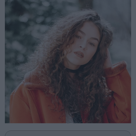
Μακιγιάζ
Beauty News
Well being
Ψυχολογία
Υγεία + Διατροφή
Σχέσεις & Σεξ
Fitness
Woman Power
Parenting
Working Girl
Real Women
Πρόσωπα