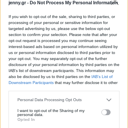
jenny.gr -
Do Not Process My Personal Information
If you wish to opt-out of the sale, sharing to third parties, or
processing of your personal or sensitive information for
targeted advertising by us, please use the below opt-out
section to confirm your selection. Please note that after your
opt-out request is processed you may continue seeing
Όσο αφορά τα υπέρβαρα κορίτσια βρισκόμαστε
interest-based ads based on personal information utilized by
στην τρίτη θέση στην Ευρώπη μαζί με την Ιταλία.
us or personal information disclosed to third parties prior to
Ενώ στα παχύσαρκα κορίτσια η χώρα μας
your opt-out. You may separately opt-out of the further
disclosure of your personal information by third parties on the
βρίσκεται στην τέταρτη θέση και στις τρεις πρώτες
IAB’s list of downstream participants. This information may
βρίσκονται η Κύπρος, η Ισπανία και η Μάλτα.
also be disclosed by us to third parties on the
IAB’s List of
Downstream Participants
that may further disclose it to other
Ο Παγκόσμιος Οργανισμός Υγείας (ΠΟΥ)
third parties.
επισημαίνει πως για την παχυσαρκία παίζουν
Please note that this website/app uses one or more Google
Personal Data Processing Opt Outs
σημαντικό ρόλο οι διατροφικές συνήθειες. Τόσο τα
services and may gather and store information including but
not limited to your visit or usage behaviour. You may click to
I want to opt-out of the Sharing of my
παιδιά όσο και οι ενήλικες που τρώνε πρωινό,
personal data.
grant or deny consent to Google and its third-party tags to
καταναλώνουν φρούτα και λαχανικά κάθε μέρα και
Opted In
use your data for below specified purposes in below Google
αποφεύγουν τα επεξεργασμένα τρόφιμα, τη ζάχαρη