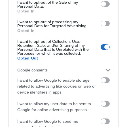
consent section.
I want to opt-out of the Sale of my
Personal Data.
και τα αναψυκτικά, καθώς επίσης κάνουν σωματική
Opted In
δραστηριότητα, έχουν μειωμένη πιθανότητα να
I want to opt-out of processing my
πάρουν παραπάνω κιλά και αυξημένη πιθανότητα
Personal Data for Targeted Advertising.
Opted In
να κατακτήσουν τη μακροζωία.
I want to opt-out of Collection, Use,
Κάντε
like
στη σελίδα μας στο
facebook
για να
Retention, Sale, and/or Sharing of my
Personal Data that Is Unrelated with the
μαθαίνετε όλα τα νέα.
Purposes for which it was collected.
Opted Out
Google consents
I want to allow Google to enable storage
related to advertising like cookies on web or
device identifiers in apps.
I want to allow my user data to be sent to
Google for online advertising purposes.
I want to allow Google to send me