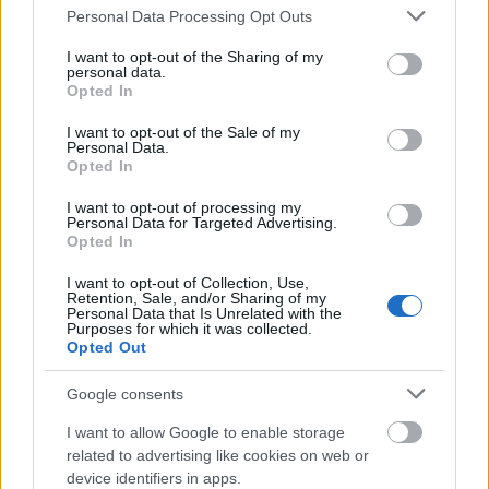
Please note that this website/app uses one or more Google
Personal Data Processing Opt Outs
services and may gather and store information including but
not limited to your visit or usage behaviour. You may click to
I want to opt-out of the Sharing of my
personal data.
grant or deny consent to Google and its third-party tags to
Opted In
use your data for below specified purposes in below Google
consent section.
I want to opt-out of the Sale of my
Personal Data.
Opted In
I want to opt-out of processing my
Personal Data for Targeted Advertising.
Opted In
I want to opt-out of Collection, Use,
Retention, Sale, and/or Sharing of my
Personal Data that Is Unrelated with the
Purposes for which it was collected.
Opted Out
Google consents
I want to allow Google to enable storage
related to advertising like cookies on web or
device identifiers in apps.