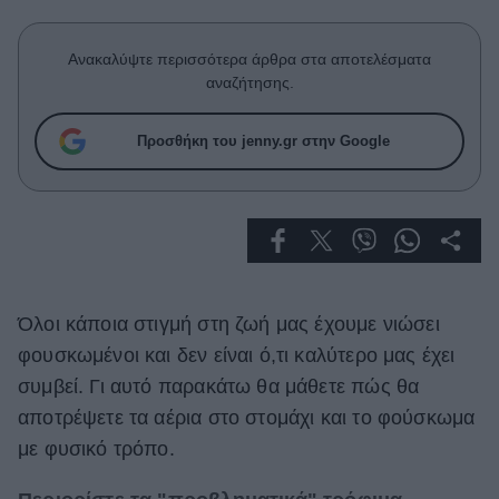
Celebrities
Συνεντεύξεις
Ανακαλύψτε περισσότερα άρθρα στα αποτελέσματα
Who
αναζήτησης.
True Stories
Ask the Guru
Προσθήκη του jenny.gr στην Google
Success Stories
Ζώδια
Living
Όλοι κάποια στιγμή στη ζωή μας έχουμε νιώσει
Deco
φουσκωμένοι και δεν είναι ό,τι καλύτερο μας έχει
Cooking
συμβεί. Γι αυτό παρακάτω θα μάθετε πώς θα
Green
αποτρέψετε τα αέρια στο στομάχι και το φούσκωμα
Αφιερώματα
με φυσικό τρόπο.