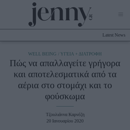
Life Now
What's New
Travel
Latest News
Culture
City Blogging
ABOUT US
ΔΙΑΦΗΜΙΣΤΕΙΤΕ
ΕΠΙΚΟΙΝΩΝΙΑ
WELL BEING
ΥΓΕΙΑ + ΔΙΑΤΡΟΦΗ
Πώς να απαλλαγείτε γρήγορα
Fashion
και αποτελεσματικά από τα
Shopping
αέρια στο στομάχι και το
Styling Tips
Fashion News
φούσκωμα
Beauty - Ομορφιά
Τζουλιάννα Καρνέζη
Skincare
20 Ιανουαρίου 2020
Μαλλιά - Νύχια