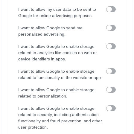
I want to allow my user data to be sent to
Google for online advertising purposes.
I want to allow Google to send me
Κρατήστε ένα ημερολόγιο καταγραφής
personalized advertising.
τροφίμων.
I want to allow Google to enable storage
Ενώ υπάρχουν πολλά τρόφιμα που συνήθως
related to analytics like cookies on web or
προκαλούν προβλήματα στους ανθρώπους, ο
device identifiers in apps.
καθένας έχει διαφορετικές ευαισθησίες. Επομένως,
I want to allow Google to enable storage
είναι καλύτερο να παρατηρήσετε και να σημειώσετε
related to functionality of the website or app.
πότε αισθάνεστε ιδιαίτερα φουσκωμένοι, ώστε να
I want to allow Google to enable storage
μπορείτε να αποκλείσετε τις τροφές που σας
related to personalization.
ενοχλούν.
I want to allow Google to enable storage
Κάντε
like
στη σελίδα μας στο
facebook
για να
related to security, including authentication
functionality and fraud prevention, and other
μαθαίνετε όλα τα νέα.
user protection.