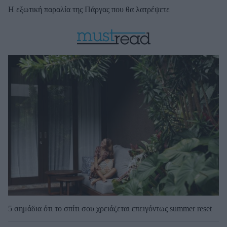
Η εξωτική παραλία της Πάργας που θα λατρέψετε
5 σημάδια ότι το σπίτι σου χρειάζεται επειγόντως summer reset