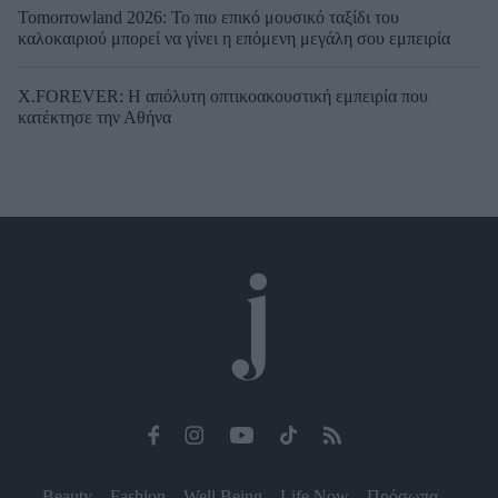
Tomorrowland 2026: Το πιο επικό μουσικό ταξίδι του
καλοκαιριού μπορεί να γίνει η επόμενη μεγάλη σου εμπειρία
X.FOREVER: Η απόλυτη οπτικοακουστική εμπειρία που
κατέκτησε την Αθήνα
Beauty
Fashion
Well Being
Life Now
Πρόσωπα