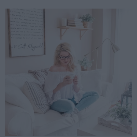
Μακιγιάζ
Beauty News
Well being
Ψυχολογία
Υγεία + Διατροφή
Σχέσεις & Σεξ
Fitness
Woman Power
Parenting
Working Girl
Real Women
Πρόσωπα