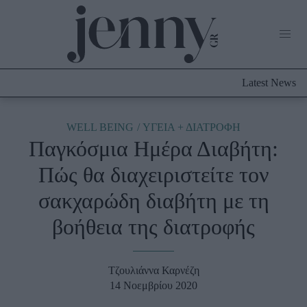
Life Now
What's New
Travel
Latest News
Culture
City Blogging
ABOUT US
ΔΙΑΦΗΜΙΣΤΕΙΤΕ
ΕΠΙΚΟΙΝΩΝΙΑ
WELL BEING
ΥΓΕΙΑ + ΔΙΑΤΡΟΦΗ
Παγκόσμια Ημέρα Διαβήτη:
Fashion
Πώς θα διαχειριστείτε τον
Shopping
σακχαρώδη διαβήτη με τη
Styling Tips
Fashion News
βοήθεια της διατροφής
Beauty - Ομορφιά
Τζουλιάννα Καρνέζη
Skincare
14 Νοεμβρίου 2020
Μαλλιά - Νύχια