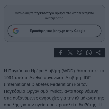
Celebrities
Συνεντεύξεις
Ανακαλύψτε περισσότερα άρθρα στα αποτελέσματα
Who
αναζήτησης.
True Stories
Ask the Guru
Προσθήκη του jenny.gr στην Google
Success Stories
Ζώδια
Living
Η Παγκόσμια Ημέρα Διαβήτη (WDD) θεσπίστηκε το
Deco
1991 από τη Διεθνή οργάνωση Διαβήτη IDF
Cooking
(International Diabetes Federation) και τον
Green
Παγκόσμιο Οργανισμό Υγείας, ανταποκρινόμενη
Αφιερώματα
στις αυξανόμενες ανησυχίες για την κλιμάκωση της
απειλής για την υγεία που προκαλεί ο διαβήτης. Η