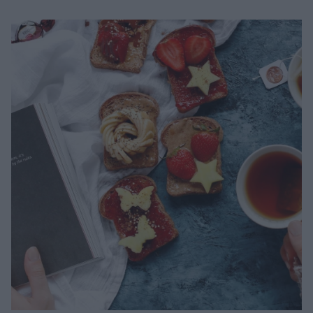
Μακιγιάζ
Beauty News
Well being
Ψυχολογία
Υγεία + Διατροφή
Σχέσεις & Σεξ
Fitness
Woman Power
Parenting
Working Girl
Real Women
Πρόσωπα