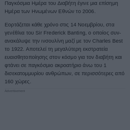
Παγκόσμια Ημέρα του Διαβήτη έγινε μια επίσημη
ΒΟΞ
Ημέρα των Ηνωμένων Εθνών το 2006.
Εορτάζεται κάθε χρόνο στις 14 Νοεμβρίου, στα
Χωρίς Ταμπέλες
γενέθλια του Sir Frederick Banting, ο οποίος συν-
ανακάλυψε την ινσουλίνη μαζί με τον Charles Best
το 1922. Αποτελεί τη μεγαλύτερη εκστρατεία
Women's Forum
ευαισθητοποίησης στον κόσμο για τον διαβήτη και
φτάνει σε παγκόσμιο ακροατήριο άνω του 1
δισεκατομμυρίου ανθρώπων, σε περισσότερες από
Hautes Grecians
160 χώρες.
Γάμος
Market News