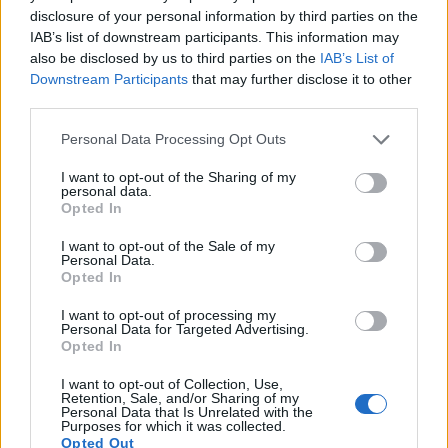
βοηθήσουν στη μείωση του κινδύνου διαβήτη
disclosure of your personal information by third parties on the
IAB’s list of downstream participants. This information may
τύπου 2. Τα καλά λίπη περιλαμβάνονται στο
also be disclosed by us to third parties on the
IAB’s List of
αβοκάντο, στο ελαιόλαδο, στα καρύδια, στις ελιές,
Downstream Participants
that may further disclose it to other
στα κάσιους, πεκάν και φιστίκια. Επίσης σημαντικό
third parties.
είναι να φροντίζετε να συντονίζετε τα γεύματά σας
Please note that this website/app uses one or more Google
Personal Data Processing Opt Outs
με το φάρμακο για τον διαβήτη.
services and may gather and store information including but
not limited to your visit or usage behaviour. You may click to
I want to opt-out of the Sharing of my
personal data.
Μάθετε σχετικά με την καταμέτρηση
grant or deny consent to Google and its third-party tags to
Opted In
use your data for below specified purposes in below Google
υδατανθράκων και τα μεγέθη των μερίδων.
consent section.
I want to opt-out of the Sale of my
Personal Data.
Το κλειδί για τη διατήρηση της διαχείρισης του
Opted In
διαβήτη είναι η εκμάθηση πώς να μετράτε τους
I want to opt-out of processing my
υδατάνθρακες. Οι υδατάνθρακες έχουν συχνά
Personal Data for Targeted Advertising.
Opted In
αντίκτυπο στα επίπεδα σακχάρου στο αίμα σας και
γι' αυτό είναι απαραίτητο να γνωρίζετε την
I want to opt-out of Collection, Use,
Retention, Sale, and/or Sharing of my
ποσότητα των υδατανθράκων στο φαγητό, καθώς
Personal Data that Is Unrelated with the
Purposes for which it was collected.
θα βοηθήσει να πάρετε τη σωστή ποσότητα
Opted Out