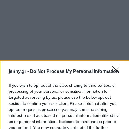
jenny.gr -
Do Not Process My Personal Information
Τα ψάρια έχουν λιγότερα κορεσμένα λιπαρά από το
κρέας. Ο σολομός, το σκουμπρί, ο τόνος και η
If you wish to opt-out of the sale, sharing to third parties, or
processing of your personal or sensitive information for
σαρδέλα είναι πλούσια σε ωμέγα-3 λιπαρά οξέα, τα
targeted advertising by us, please use the below opt-out
οποία προάγουν την υγεία της καρδιάς μειώνοντας
section to confirm your selection. Please note that after your
τα λίπη στο αίμα που ονομάζονται τριγλυκερίδια.
opt-out request is processed you may continue seeing
interest-based ads based on personal information utilized by
Παρομοίως, τρόφιμα που περιέχουν μονοακόρεστα
us or personal information disclosed to third parties prior to
λιπαρά και πολυακόρεστα λίπη μπορούν να
your opt-out. You may separately opt-out of the further