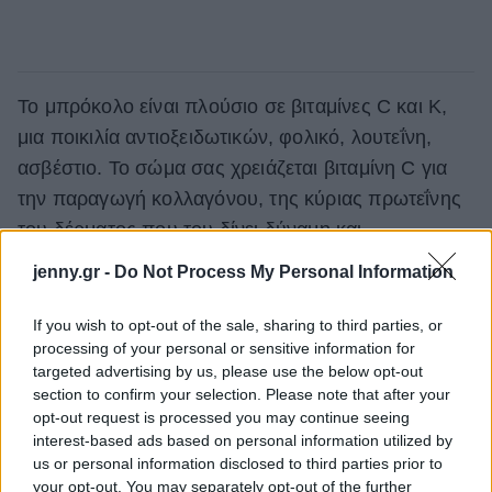
Το μπρόκολο είναι πλούσιο σε βιταμίνες C και K,
μια ποικιλία αντιοξειδωτικών, φολικό, λουτεΐνη,
ασβέστιο. Το σώμα σας χρειάζεται βιταμίνη C για
την παραγωγή κολλαγόνου, της κύριας πρωτεΐνης
του δέρματος που του δίνει δύναμη και
ελαστικότητα.
jenny.gr -
Do Not Process My Personal Information
Η λουτεΐνη, έχει συνδεθεί με τη διατήρηση της
If you wish to opt-out of the sale, sharing to third parties, or
λειτουργίας της μνήμης του εγκεφάλου, καθώς και
processing of your personal or sensitive information for
της βιταμίνης Κ και του ασβεστίου (που είναι
targeted advertising by us, please use the below opt-out
section to confirm your selection. Please note that after your
απαραίτητα για την υγεία των οστών και την
opt-out request is processed you may continue seeing
πρόληψη της οστεοπόρωσης).
interest-based ads based on personal information utilized by
us or personal information disclosed to third parties prior to
Σπανάκι
your opt-out. You may separately opt-out of the further