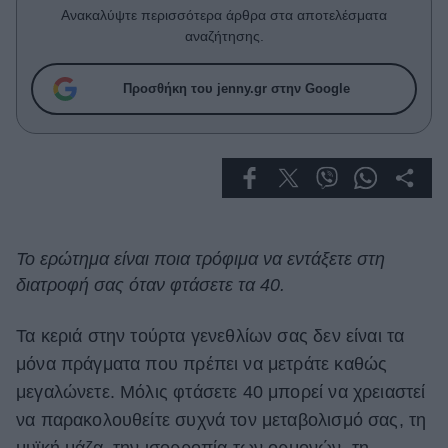
Celebrities
Ανακαλύψτε περισσότερα άρθρα στα αποτελέσματα
Συνεντεύξεις
αναζήτησης.
Who
True Stories
Προσθήκη του jenny.gr στην Google
Ask the Guru
Success Stories
Ζώδια
Living
Το ερώτημα είναι ποια τρόφιμα να εντάξετε στη
διατροφή σας όταν φτάσετε τα 40.
Deco
Cooking
Τα κεριά στην τούρτα γενεθλίων σας δεν είναι τα
Green
μόνα πράγματα που πρέπει να μετράτε καθώς
μεγαλώνετε. Μόλις φτάσετε 40 μπορεί να χρειαστεί
Αφιερώματα
να παρακολουθείτε συχνά τον μεταβολισμό σας, τη
μυϊκή μάζα, την ισορροπία των ορμονών, τη