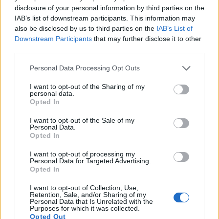
disclosure of your personal information by third parties on the
IAB’s list of downstream participants. This information may
also be disclosed by us to third parties on the
IAB’s List of
Downstream Participants
that may further disclose it to other
third parties.
Please note that this website/app uses one or more Google
Personal Data Processing Opt Outs
services and may gather and store information including but
not limited to your visit or usage behaviour. You may click to
I want to opt-out of the Sharing of my
personal data.
grant or deny consent to Google and its third-party tags to
Opted In
use your data for below specified purposes in below Google
consent section.
I want to opt-out of the Sale of my
Personal Data.
Opted In
I want to opt-out of processing my
Personal Data for Targeted Advertising.
Opted In
I want to opt-out of Collection, Use,
Retention, Sale, and/or Sharing of my
Personal Data that Is Unrelated with the
Purposes for which it was collected.
Opted Out