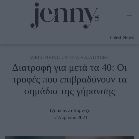
Life Now
What's New
Travel
Latest News
Culture
City Blogging
ABOUT US
ΔΙΑΦΗΜΙΣΤΕΙΤΕ
ΕΠΙΚΟΙΝΩΝΙΑ
WELL BEING
ΥΓΕΙΑ + ΔΙΑΤΡΟΦΗ
Διατροφή για μετά τα 40: Οι
Fashion
τροφές που επιβραδύνουν τα
Shopping
σημάδια της γήρανσης
Styling Tips
Fashion News
Τζουλιάννα Καρνέζη
Beauty - Ομορφιά
17 Απριλίου 2021
Skincare
Μαλλιά - Νύχια