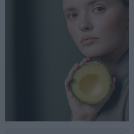
Μακιγιάζ
Beauty News
Well being
Ψυχολογία
Υγεία + Διατροφή
Σχέσεις & Σεξ
Fitness
Woman Power
Parenting
Working Girl
Real Women
Πρόσωπα