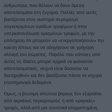
ανθρώπους που θέλουν να δουν άμεσα
ΒΟΞ
αποτελέσματα στη ζυγαριά. Πολλές από αυτές
βασίζονται στον αυστηρό περιορισμό
συγκεκριμένων ομάδων τροφίμων ή στην
Χωρίς Ταμπέλες
υπερκατανάλωση ορισμένων τροφών, με την
υπόσχεση ότι μπορούν να «ενεργοποιήσουν» την
Women's Forum
καύση λίπους και να οδηγήσουν σε γρήγορη
αλλαγή του σώματος. Παρόλο που κάποιες από
αυτές τις δίαιτες μπορεί αρχικά να φαίνονται
Hautes Grecians
αποτελεσματικές, συχνά είναι δύσκολο να
διατηρηθούν και δεν βασίζονται πάντα σε ισχυρά
επιστημονικά δεδομένα.
Γάμος
Όμως, η βιώσιμη απώλεια βάρους δεν εξαρτάται
από ακραίους περιορισμούς ή από «μαγικές»
Market News
τροφές, αλλά από μια συνολικά ισορροπημένη