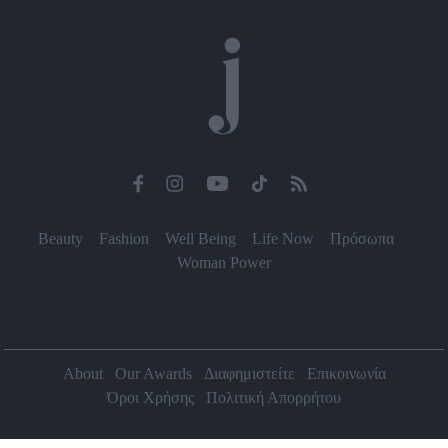
Beauty
Fashion
Well Being
Life Now
Πρόσωπα
Woman Power
About
Our Awards
Διαφημιστείτε
Επικοινωνία
Όροι Χρήσης
Πολιτική Απορρήτου
2026 Jenny.gr | All rights reserved