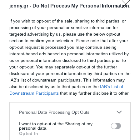
jenny.gr -
Do Not Process My Personal Information
Φρούτα:
Σε ορισμένες εκδοχές επιτρέπονται
κάποιες επιλογές φρούτων, ενώ στις πιο
If you wish to opt-out of the sale, sharing to third parties, or
περιοριστικές μορφές της δίαιτας επιτρέπεται
processing of your personal or sensitive information for
μόνο το γκρέιπφρουτ.
targeted advertising by us, please use the below opt-out
section to confirm your selection. Please note that after your
opt-out request is processed you may continue seeing
interest-based ads based on personal information utilized by
us or personal information disclosed to third parties prior to
your opt-out. You may separately opt-out of the further
disclosure of your personal information by third parties on the
IAB’s list of downstream participants. This information may
also be disclosed by us to third parties on the
IAB’s List of
Downstream Participants
that may further disclose it to other
third parties.
Please note that this website/app uses one or more Google
Personal Data Processing Opt Outs
services and may gather and store information including but
not limited to your visit or usage behaviour. You may click to
I want to opt-out of the Sharing of my
personal data.
grant or deny consent to Google and its third-party tags to
Opted In
use your data for below specified purposes in below Google