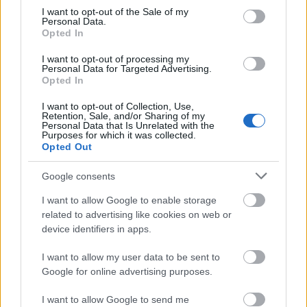
consent section.
I want to opt-out of the Sale of my
Personal Data.
Opted In
I want to opt-out of processing my
unsplash
Personal Data for Targeted Advertising.
Opted In
Τρόφιμα που πρέπει να αποφεύγετε
I want to opt-out of Collection, Use,
Retention, Sale, and/or Sharing of my
Φρούτα: Η κατανάλωση φρούτων είναι
Personal Data that Is Unrelated with the
περιορισμένη στις περισσότερες εκδοχές της
Purposes for which it was collected.
Opted Out
δίαιτας. Κάποιες επιτρέπουν μικρές ποσότητες
γκρέιπφρουτ ή άλλων φρούτων χαμηλών
Google consents
θερμίδων, ενώ άλλες αποκλείουν εντελώς τα
I want to allow Google to enable storage
φρούτα.
related to advertising like cookies on web or
device identifiers in apps.
Αμυλούχα τρόφιμα: Όπως γλυκοπατάτες,
I want to allow my user data to be sent to
δημητριακά, ζυμαρικά και ψωμί.
Google for online advertising purposes.
Γαλακτοκομικά προϊόντα
I want to allow Google to send me