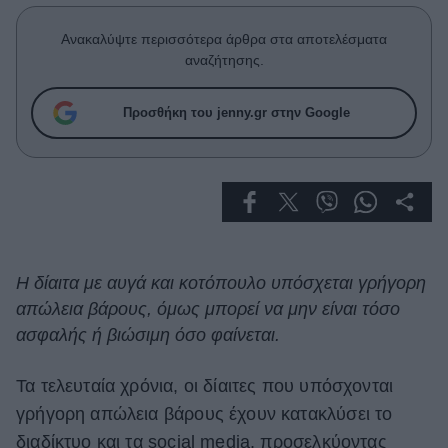
Celebrities
Συνεντεύξεις
Ανακαλύψτε περισσότερα άρθρα στα αποτελέσματα
Who
αναζήτησης.
True Stories
Ask the Guru
Προσθήκη του jenny.gr στην Google
Success Stories
Ζώδια
Living
Η δίαιτα με αυγά και κοτόπουλο υπόσχεται γρήγορη
απώλεια βάρους, όμως μπορεί να μην είναι τόσο
Deco
Cooking
ασφαλής ή βιώσιμη όσο φαίνεται.
Green
Τα τελευταία χρόνια, οι δίαιτες που υπόσχονται
Αφιερώματα
γρήγορη απώλεια βάρους έχουν κατακλύσει το
διαδίκτυο και τα social media, προσελκύοντας