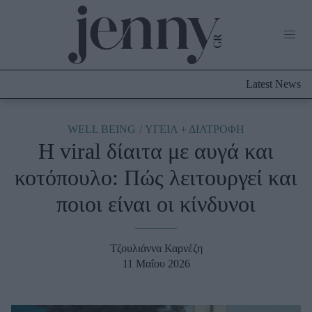
Life Now
What's New
Travel
Latest News
Culture
City Blogging
ABOUT US
ΔΙΑΦΗΜΙΣΤΕΙΤΕ
ΕΠΙΚΟΙΝΩΝΙΑ
WELL BEING
ΥΓΕΙΑ + ΔΙΑΤΡΟΦΗ
Η viral δίαιτα με αυγά και
Fashion
κοτόπουλο: Πώς λειτουργεί και
Shopping
ποιοι είναι οι κίνδυνοι
Styling Tips
Fashion News
Τζουλιάννα Καρνέζη
Beauty - Ομορφιά
11 Μαΐου 2026
Skincare
Μαλλιά - Νύχια