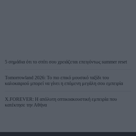
5 σημάδια ότι το σπίτι σου χρειάζεται επειγόντως summer reset
Tomorrowland 2026: Το πιο επικό μουσικό ταξίδι του
καλοκαιριού μπορεί να γίνει η επόμενη μεγάλη σου εμπειρία
X.FOREVER: Η απόλυτη οπτικοακουστική εμπειρία που
κατέκτησε την Αθήνα