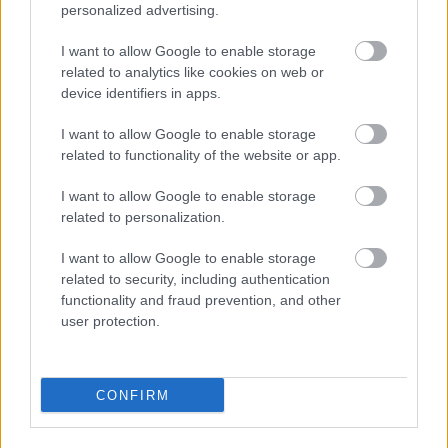
personalized advertising.
Ζάχαρη
I want to allow Google to enable storage
related to analytics like cookies on web or
Επεξεργασμένα ή τηγανητά τρόφιμα
device identifiers in apps.
Αλκοόλ
I want to allow Google to enable storage
related to functionality of the website or app.
Ο βασικός ισχυρισμός της δίαιτας είναι ότι βοηθά
I want to allow Google to enable storage
στη γρήγορη απώλεια βάρους. Ωστόσο, δεν
related to personalization.
υπάρχουν επιστημονικά στοιχεία που να
I want to allow Google to enable storage
υποστηρίζουν τη μακροπρόθεσμη
related to security, including authentication
αποτελεσματικότητά της. Παρ’ όλα αυτά, τα αυγά
functionality and fraud prevention, and other
user protection.
αποτελούν εξαιρετική πηγή πρωτεΐνης, καθώς και
μικροθρεπτικών συστατικών όπως η χολίνη και η
βιταμίνη Α, και η ενσωμάτωσή τους σε μια
CONFIRM
ισορροπημένη διατροφή μπορεί να προσφέρει
οφέλη.