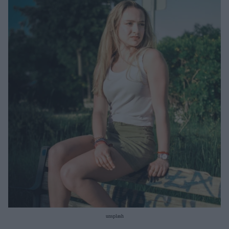
Μακιγιάζ
Beauty News
Well being
Ψυχολογία
Υγεία + Διατροφή
Σχέσεις & Σεξ
Fitness
Woman Power
Parenting
Working Girl
Real Women
Πρόσωπα
unsplash