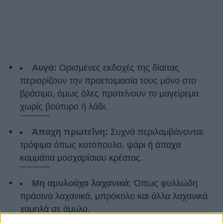
Αυγά:
Ορισμένες εκδοχές της δίαιτας
περιορίζουν την προετοιμασία τους μόνο στο
βράσιμο, όμως όλες προτείνουν το μαγείρεμα
χωρίς βούτυρο ή λάδι.
Άπαχη πρωτεΐνη:
Συχνά περιλαμβάνονται
τρόφιμα όπως κοτόπουλο, ψάρι ή άπαχα
κομμάτια μοσχαρίσιου κρέατος.
Μη αμυλούχα λαχανικά
: Όπως φυλλώδη
πράσινα λαχανικά, μπρόκολο και άλλα λαχανικά
χαμηλά σε άμυλο.