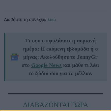
Διαβάστε τη συνέχεια
εδώ
Τι σου επιφυλάσσει η αυριανή
ημέρα; Η επόμενη εβδομάδα ή ο
μήνας; Ακολούθησε το JennyGr
στο
Google News
και μάθε τι λέει
το ζώδιό σου για το μέλλον.
ΔΙΑΒΑΖΟΝΤΑΙ ΤΩΡΑ