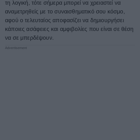
τη λογική, τότε σήμερα μπορεί να χρειαστεί να
ΒΟΞ
αναμετρηθείς με το συναισθηματικό σου κόσμο,
αφού ο τελευταίος αποφασίζει να δημιουργήσει
κάποιες ασάφειες και αμφιβολίες που είναι σε θέση
Χωρίς Ταμπέλες
να σε μπερδέψουν.
Women's Forum
Hautes Grecians
Γάμος
Market News