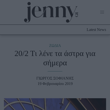
Life Now
What's New
Travel
Latest News
Culture
City Blogging
ABOUT US
ΔΙΑΦΗΜΙΣΤΕΙΤΕ
ΕΠΙΚΟΙΝΩΝΙΑ
ΖΩΔΙΑ
20/2 Τι λένε τα άστρα για
Fashion
σήμερα
Shopping
Styling Tips
Fashion News
ΓΙΩΡΓΟΣ ΣΟΦΙΑΝΗΣ
19 Φεβρουαρίου 2019
Beauty - Ομορφιά
Skincare
Μαλλιά - Νύχια