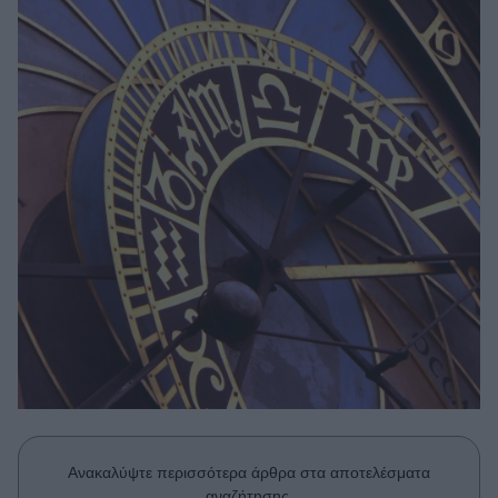
Μακιγιάζ
Beauty News
Well being
Ψυχολογία
Υγεία + Διατροφή
Σχέσεις & Σεξ
Fitness
Woman Power
Parenting
Working Girl
Real Women
Πρόσωπα
Ανακαλύψτε περισσότερα άρθρα στα αποτελέσματα
αναζήτησης.