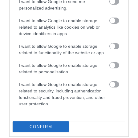
I want to allow Google to send me
personalized advertising.
I want to allow Google to enable storage
related to analytics like cookies on web or
device identifiers in apps.
I want to allow Google to enable storage
related to functionality of the website or app.
I want to allow Google to enable storage
related to personalization.
Λιβάι Γκαρσία - Παναθηναϊκός: Τα οικονομικά δεδομένα του
σπουδαίου deal
I want to allow Google to enable storage
related to security, including authentication
functionality and fraud prevention, and other
Νέντοβιτς για Γουόκαπ: «Είναι από τους πιο... βρώμικους
user protection.
παίκτες της EuroLeague, αλλά τόσο καλό παιδί!»
Ολυμπιακός: Τελειώνει άμεσα του Μπραγκάντσα σύμφωνα με
CONFIRM
την A Bola