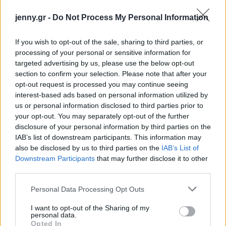
jenny.gr -
Do Not Process My Personal Information
Το gadget από τα IKEA που κοστίζει κάτω από 2
If you wish to opt-out of the sale, sharing to third parties, or
ευρώ και θα βάλει σε τάξη το ντουλάπι της
processing of your personal or sensitive information for
κουζίνας σου
targeted advertising by us, please use the below opt-out
section to confirm your selection. Please note that after your
opt-out request is processed you may continue seeing
3-3-3 rule: Ο κανόνας που θα αλλάξει τον τρόπο
interest-based ads based on personal information utilized by
που ντύνεσαι
us or personal information disclosed to third parties prior to
your opt-out. You may separately opt-out of the further
disclosure of your personal information by third parties on the
Οι μαμάκηδες του ζωδιακού: Αυτά τα ζώδια είναι
IAB’s list of downstream participants. This information may
συνήθως κολλημένα στη μαμά τους
also be disclosed by us to third parties on the
IAB’s List of
Downstream Participants
that may further disclose it to other
third parties.
Please note that this website/app uses one or more Google
Personal Data Processing Opt Outs
services and may gather and store information including but
TAGS
ΖΩΔΙΑ
ΗΜΕΡΗΣΙΕΣ ΠΡΟΒΛΕΨΕΙΣ
not limited to your visit or usage behaviour. You may click to
I want to opt-out of the Sharing of my
ΓΙΩΡΓΟΣ ΣΟΦΙΑΝΗΣ
personal data.
grant or deny consent to Google and its third-party tags to
Opted In