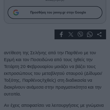
Celebrities
Συνεντεύξεις
Προσθήκη του jenny.gr στην Google
Who
True Stories
Ask the Guru
Success Stories
Ζώδια
αντίθεση της Σελήνης από την Παρθένο με τον
Ερμή και τον Ποσειδώνα από τους Ιχθείς την
Living
Τετάρτη 20 Φεβρουαρίου μοιάζει να βάζει τους
εκπροσώπους του μεταβλητού σταυρού (Δίδυμοι/
Deco
Τοξότης, Παρθένος/Ιχθείς) στη διαδικασία να
Cooking
διακρίνουν ανάμεσα στην πραγματικότητα και την
Green
ουτοπία.
Αφιερώματα
Αν έχεις αποφασίσει να λειτουργήσεις με γνώμονα