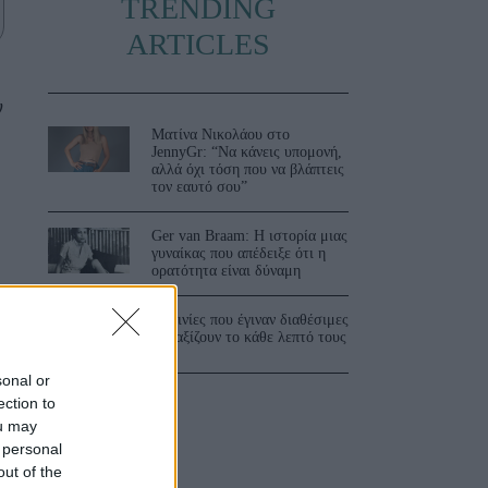
TRENDING
ARTICLES
ν
Ματίνα Νικολάου στο
JennyGr: “Να κάνεις υπομονή,
αλλά όχι τόση που να βλάπτεις
τον εαυτό σου”
Ger van Braam: Η ιστορία μιας
γυναίκας που απέδειξε ότι η
ορατότητα είναι δύναμη
3 ταινίες που έγιναν διαθέσιμες
και αξίζουν το κάθε λεπτό τους
sonal or
ection to
ou may
 personal
out of the