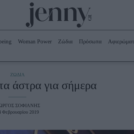
Beauty -
Ομορφιά
ABOUT US
ΔΙΑΦΗΜΙΣΤΕΙΤΕ
ΕΠΙΚΟΙΝΩΝΙΑ
being
Woman Power
Ζώδια
Πρόσωπα
Αφιερώμα
Skincare
ws
Μαλλιά - Νύχια
Μακιγιάζ
Beauty News
ΖΩΔΙΑ
 τα άστρα για σήμερα
πα
Ζώδια
ΙΩΡΓΟΣ ΣΟΦΙΑΝΗΣ
4 Φεβρουαρίου 2019