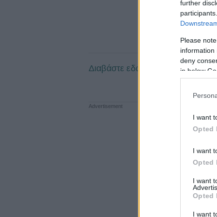
further disc
participants
Downstream 
Please note
information 
deny consent
Διαβάστε εδώ την συνέχεια.
in below Go
Persona
I want t
Opted 
I want t
Opted 
I want 
Advertis
Opted 
I want t