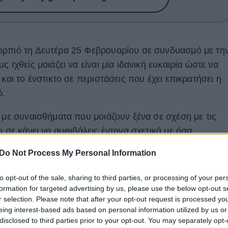
ορπιό τη Δευτέρα 25 Φεβρουαρίου σε συνδυασμό με τη
 Ιχθείς μοιάζει να είναι μία ιδανική ευκαιρία ώστε να
και το ένστικτο σε περιστάσεις που έχει επικρατήσει η
ό.
 με συναισθήματα που μοιάζουν ξένα σε σχέση με τις
υ σε κάνει να αμφιβάλεις έντονα σχετικά με όσα
Do Not Process My Personal Information
to opt-out of the sale, sharing to third parties, or processing of your per
formation for targeted advertising by us, please use the below opt-out s
r selection. Please note that after your opt-out request is processed y
eing interest-based ads based on personal information utilized by us or
disclosed to third parties prior to your opt-out. You may separately opt-