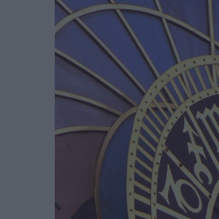
Ask the Gur
Success Stor
Αφιερώματα
ΒΟΞ
Hautes Grecians
Γάμος