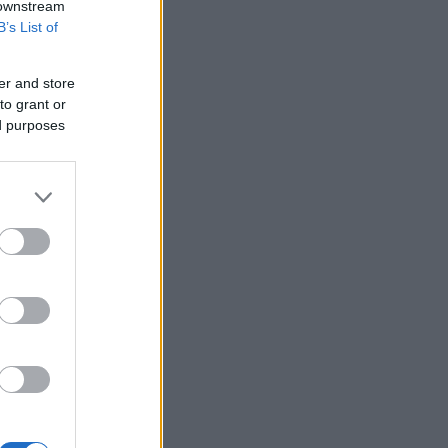
 downstream
B’s List of
er and store
to grant or
ed purposes