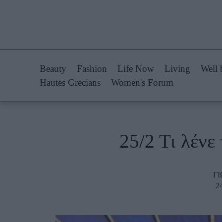
Life Now
Fashion
What's New
Shopping
Beauty
Fashion
Life Now
Living
Well 
Travel
Styling Tips
Hautes Grecians
Women's Forum
Culture
Fashion Ne
City Blogging
25/2 Τι λένε
Woman Power
Πρόσω
Parenting
Celebrities
Γ
2
Working Girl
Συνεντεύξεις
Real Women
Who
True Stories