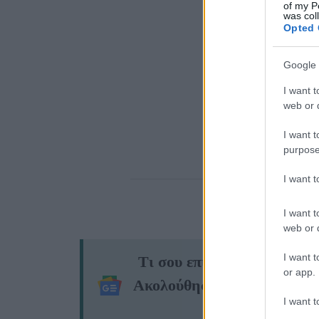
of my P
was col
Opted 
Google 
I want t
web or d
I want t
purpose
I want 
I want t
web or d
I want t
Τι σου επιφυλάσσει η αυρ
or app.
Ακολούθησε το JennyGr σ
I want t