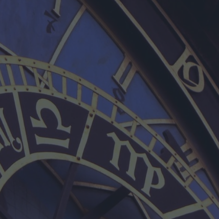
u
ies
Χωρίς Ταμπέλες
Market News