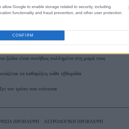
o allow Google to enable storage related to security, including
cation functionality and fraud prevention, and other user protection.
ΑΖΟΝΤΑΙ ΤΩΡΑ
CONFIRM
τα ζώδια είναι συνήθως κολλημένα στη μαμά τους
ρειάζεται να καθαρίζεις κάθε εβδομάδα
ξει τον τρόπο που ντύνεσαι
ΡΗΣΙΑ ΠΡΟΒΛΕΨΗ
ΑΣΤΡΟΛΟΓΙΚΗ ΠΡΟΒΛΕΨΗ