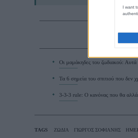
I want t
authenti
ΔΙΑΒ
Οι μαμάκηδες του ζωδιακού: Αυτά 
Τα 6 σημεία του σπιτιού που δεν χ
3-3-3 rule: Ο κανόνας που θα αλλά
TAGS
ΖΩΔΙΑ
ΓΙΩΡΓΟΣ ΣΟΦΙΑΝΗΣ
ΗΜΕ