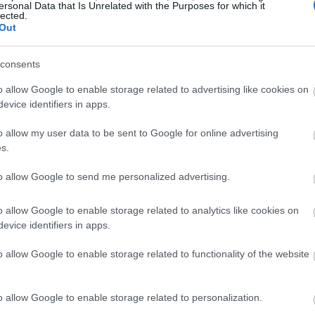
ersonal Data that Is Unrelated with the Purposes for which it
lected.
Out
consents
o allow Google to enable storage related to advertising like cookies on
evice identifiers in apps.
o allow my user data to be sent to Google for online advertising
s.
to allow Google to send me personalized advertising.
o allow Google to enable storage related to analytics like cookies on
evice identifiers in apps.
o allow Google to enable storage related to functionality of the website
ιανή ημέρα; Η επόμενη εβδομάδα ή ο μήνας;
το
Google News
και μάθε τι λέει το ζώδιό σου
o allow Google to enable storage related to personalization.
για το μέλλον.