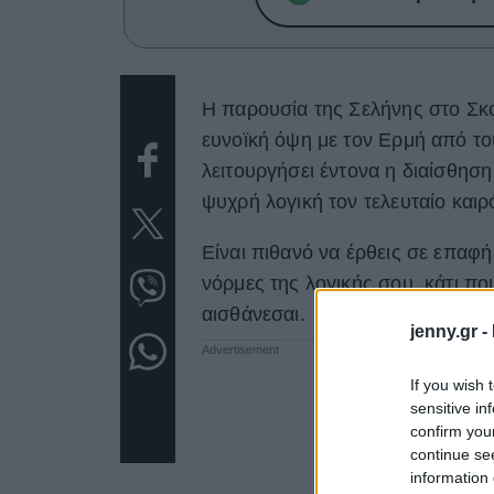
Η παρουσία της Σελήνης στο Σκ
ευνοϊκή όψη με τον Ερμή από τους
λειτουργήσει έντονα η διαίσθηση 
ψυχρή λογική τον τελευταίο καιρ
Είναι πιθανό να έρθεις σε επαφή
νόρμες της λογικής σου, κάτι πο
αισθάνεσαι.
jenny.gr -
If you wish 
sensitive in
confirm you
continue se
information 