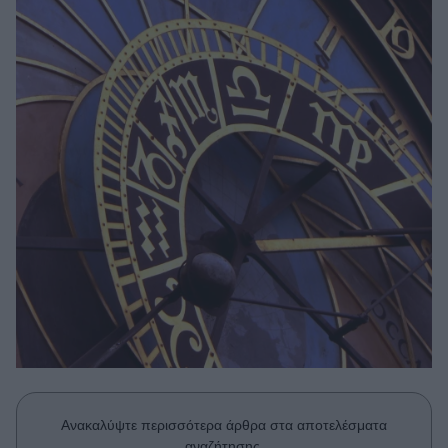
Μακιγιάζ
Beauty News
Well being
Ψυχολογία
Υγεία + Διατροφή
Σχέσεις & Σεξ
Fitness
Woman Power
Parenting
Working Girl
Real Women
Πρόσωπα
Ανακαλύψτε περισσότερα άρθρα στα αποτελέσματα
αναζήτησης.