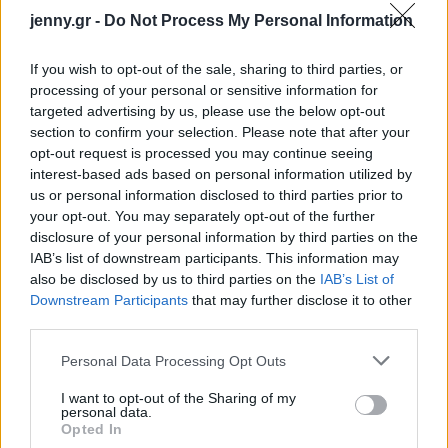
Kαθαρίζεις τα παπούτσια σου με υγρά
jenny.gr -
Do Not Process My Personal Information
μαντηλάκια; Οι λόγοι που πρέπει να σταματήσεις
asap
If you wish to opt-out of the sale, sharing to third parties, or
processing of your personal or sensitive information for
targeted advertising by us, please use the below opt-out
Ζώδια σήμερα (9/8): Ανοίγουν δρόμοι για το
section to confirm your selection. Please note that after your
μέλλον - Τι προβλέπεται για κάθε ζώδιο
opt-out request is processed you may continue seeing
interest-based ads based on personal information utilized by
us or personal information disclosed to third parties prior to
Η συνήθεια που «σκουριάζει» σιωπηλά το μυαλό
your opt-out. You may separately opt-out of the further
σου - Συμβαίνει στους περισσότερους και δεν το
disclosure of your personal information by third parties on the
καταλαβαίνουμε
IAB’s list of downstream participants. This information may
also be disclosed by us to third parties on the
IAB’s List of
Downstream Participants
that may further disclose it to other
third parties.
Please note that this website/app uses one or more Google
Personal Data Processing Opt Outs
TAGS
ΖΩΔΙΑ
ΗΜΕΡΗΣΙΕΣ ΠΡΟΒΛΕΨΕΙΣ
services and may gather and store information including but
ΓΙΩΡΓΟΣ ΣΟΦΙΑΝΗΣ
not limited to your visit or usage behaviour. You may click to
I want to opt-out of the Sharing of my
personal data.
grant or deny consent to Google and its third-party tags to
Opted In
use your data for below specified purposes in below Google