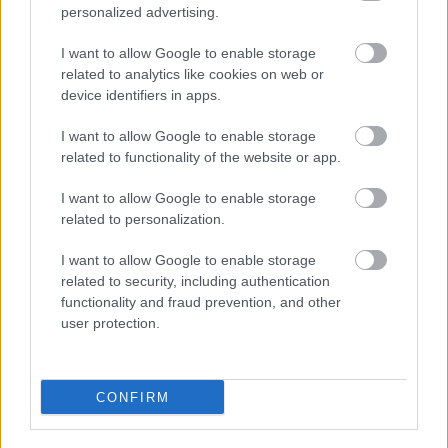
personalized advertising.
I want to allow Google to enable storage
related to analytics like cookies on web or
device identifiers in apps.
I want to allow Google to enable storage
related to functionality of the website or app.
I want to allow Google to enable storage
related to personalization.
Ολυμπιακός: Ο φορ Ουγκάλντε, τα φαβορί στα χαφ (Κάσερες,
Καντιού) και ο Τικνιζιάν για αριστερά
I want to allow Google to enable storage
related to security, including authentication
Οι πλουσιότεροι ιδιοκτήτες ομάδων παγκοσμίως: Πάνω από τον
functionality and fraud prevention, and other
Φλορεντίνο Πέρεθ ο Βαγγέλης Μαρινάκης
user protection.
Ολυμπιακός, Γουόκαπ: Δεν υπάρχει οπισθοχώρηση από την
αρχική τιμή πώλησης των 3 εκατομμυρίων ευρώ!
CONFIRM