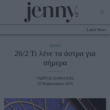
Life Now
What's New
Travel
Latest News
Culture
City Blogging
ABOUT US
ΔΙΑΦΗΜΙΣΤΕΙΤΕ
ΕΠΙΚΟΙΝΩΝΙΑ
ΖΩΔΙΑ
26/2 Τι λένε τα άστρα για
Fashion
σήμερα
Shopping
Styling Tips
Fashion News
ΓΙΩΡΓΟΣ ΣΟΦΙΑΝΗΣ
25 Φεβρουαρίου 2019
Beauty - Ομορφιά
Skincare
Μαλλιά - Νύχια