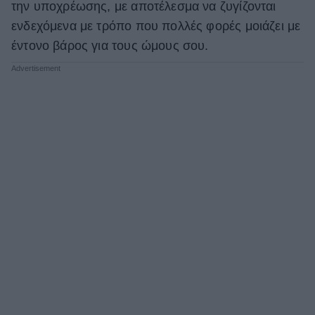
την υποχρέωσης, με αποτέλεσμα να ζυγίζονται
ΒΟΞ
ενδεχόμενα με τρόπο που πολλές φορές μοιάζει με
έντονο βάρος για τους ώμους σου.
Χωρίς Ταμπέλες
Women's Forum
Hautes Grecians
Γάμος
Market News