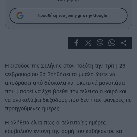
Celebrities
Συνεντεύξεις
Προσθήκη του jenny.gr στην Google
Who
True Stories
Ask the Guru
Success Stories
Ζώδια
Η είσοδος της Σελήνης στον Τοξότη την Τρίτη 26
Φεβρουαρίου θα βοηθήσει το μυαλό ώστε να
Living
αποδράσει από δύσκολα και σκοτεινά μονοπάτια
που μπορεί να έχει βρεθεί τον τελευταίο καιρό και
Deco
να ανακαλύψει διεξόδους που δεν ήταν φανερές τις
Cooking
προηγούμενες ημέρες.
Green
Η αλήθεια είναι πως οι τελευταίες ημέρες
Αφιερώματα
κουβαλούν έντονη την οσμή του καθήκοντος και