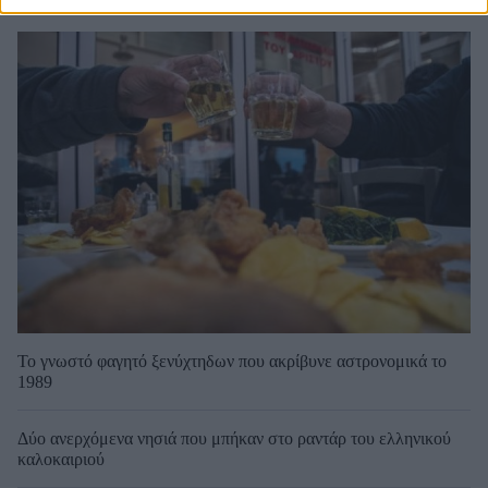
Το γνωστό φαγητό ξενύχτηδων που ακρίβυνε αστρονομικά το
1989
Δύο ανερχόμενα νησιά που μπήκαν στο ραντάρ του ελληνικού
καλοκαιριού