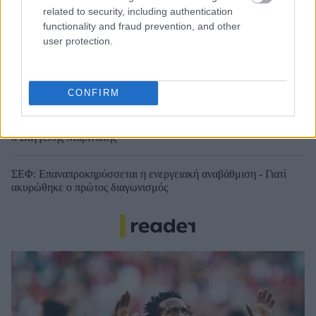
related to security, including authentication
functionality and fraud prevention, and other
user protection.
Μάριους Κράιγκερ Λιντ: Ο ποδοσφαιριστής που παίζει στο
Conference χωρίς δεξί χέρι (vid)!
CONFIRM
Τζέφρι Μονκαντά: Ποιος είναι ο «εγκέφαλος» που εμπιστεύτηκε
ο Βαγγέλης Μαρινάκης
ΣΕΦ: Επαναπροκηρύσσεται η ενεργειακή αναβάθμιση - Γιατί
ακυρώθηκε ο πρώτος διαγωνισμός