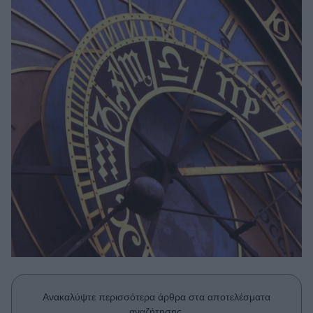
Μακιγιάζ
Beauty News
Well being
Ψυχολογία
Υγεία + Διατροφή
Σχέσεις & Σεξ
Fitness
Woman Power
Parenting
Working Girl
Real Women
Πρόσωπα
Ανακαλύψτε περισσότερα άρθρα στα αποτελέσματα
αναζήτησης.