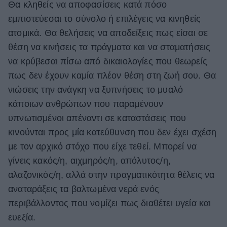
Θα κληθείς να αποφασίσεις κατά πόσο
ΒΟΞ
εμπιστεύεσαι το σύνολο ή επιλέγεις να κινηθείς
ατομικά. Θα θελήσεις να αποδείξεις πως είσαι σε
θέση να κινήσεις τα πράγματα και να σταματήσεις
Χωρίς Ταμπέλες
να κρύβεσαι πίσω από δικαιολογίες που θεωρείς
πως δεν έχουν καμία πλέον θέση στη ζωή σου. Θα
νιώσεις την ανάγκη να ξυπνήσεις το μυαλό
Women's Forum
κάποιων ανθρώπων που παραμένουν
υπνωτισμένοι απέναντι σε καταστάσεις που
Hautes Grecians
κινούνται προς μία κατεύθυνση που δεν έχει σχέση
με τον αρχικό στόχο που είχε τεθεί. Μπορεί να
γίνεις κακός/η, αιχμηρός/η, απόλυτος/η,
Γάμος
αλαζονικός/η, αλλά στην πραγματικότητα θέλεις να
αναταράξεις τα βαλτωμένα νερά ενός
περιβάλλοντος που νομίζει πως διαθέτει υγεία και
Market News
ευεξία.