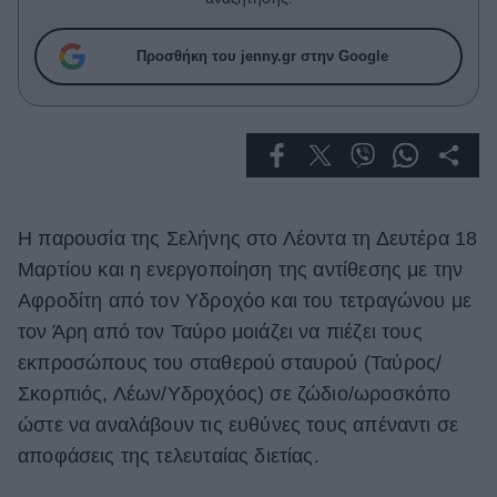
Celebrities
Συνεντεύξεις
Προσθήκη του jenny.gr στην Google
Who
True Stories
Ask the Guru
Success Stories
Ζώδια
Η παρουσία της Σελήνης στο Λέοντα τη Δευτέρα 18
Μαρτίου και η ενεργοποίηση της αντίθεσης με την
Living
Αφροδίτη από τον Υδροχόο και του τετραγώνου με
τον Άρη από τον Ταύρο μοιάζει να πιέζει τους
Deco
εκπροσώπους του σταθερού σταυρού (Ταύρος/
Cooking
Σκορπιός, Λέων/Υδροχόος) σε ζώδιο/ωροσκόπο
Green
ώστε να αναλάβουν τις ευθύνες τους απέναντι σε
Αφιερώματα
αποφάσεις της τελευταίας διετίας.