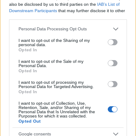
Τα 6 σημεία του σπιτιού που δεν χρειάζεται να
also be disclosed by us to third parties on the
IAB’s List of
καθαρίζεις κάθε εβδομάδα
Downstream Participants
that may further disclose it to other
third parties.
3-3-3 rule: Ο κανόνας που θα αλλάξει τον τρόπο
Please note that this website/app uses one or more Google
Personal Data Processing Opt Outs
services and may gather and store information including but
που ντύνεσαι
not limited to your visit or usage behaviour. You may click to
I want to opt-out of the Sharing of my
personal data.
grant or deny consent to Google and its third-party tags to
Opted In
use your data for below specified purposes in below Google
consent section.
I want to opt-out of the Sale of my
Personal Data.
TAGS
ΓΙΩΡΓΟΣ ΣΟΦΙΑΝΗΣ
Opted In
ΑΣΤΡΟΛΟΓΙΚΕΣ ΠΡΟΒΛΕΨΕΙΣ
ΑΣΤΡΟΛΟΓΙΚΗ ΠΡΟΒΛΕΨΗ
ΖΩΔΙΑ
I want to opt-out of processing my
Personal Data for Targeted Advertising.
Opted In
I want to opt-out of Collection, Use,
Retention, Sale, and/or Sharing of my
Personal Data that Is Unrelated with the
Purposes for which it was collected.
Opted Out
Google consents