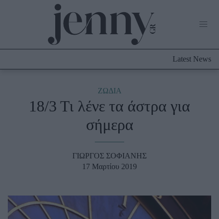
Life Now
What's New
Travel
Latest News
Culture
City Blogging
ABOUT US
ΔΙΑΦΗΜΙΣΤΕΙΤΕ
ΕΠΙΚΟΙΝΩΝΙΑ
ΖΩΔΙΑ
18/3 Τι λένε τα άστρα για
Fashion
σήμερα
Shopping
Styling Tips
Fashion News
ΓΙΩΡΓΟΣ ΣΟΦΙΑΝΗΣ
17 Μαρτίου 2019
Beauty - Ομορφιά
Skincare
Μαλλιά - Νύχια