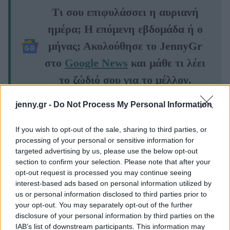
Τι σου επιφυλάσσει η αυριανή
ημέρα; Η επόμενη εβδομάδα ή ο
μήνας; Ακολούθησε το JennyGr
στο
Google News
και μάθε τι λέει
το ζώδιό σου για το μέλλον.
jenny.gr -
Do Not Process My Personal Information
If you wish to opt-out of the sale, sharing to third parties, or
processing of your personal or sensitive information for
ΔΙΑΒΑΖΟΝΤΑΙ ΤΩΡΑ
targeted advertising by us, please use the below opt-out
section to confirm your selection. Please note that after your
opt-out request is processed you may continue seeing
interest-based ads based on personal information utilized by
Οι μαμάκηδες του ζωδιακού: Αυτά τα ζώδια είναι
us or personal information disclosed to third parties prior to
συνήθως κολλημένα στη μαμά τους
your opt-out. You may separately opt-out of the further
disclosure of your personal information by third parties on the
IAB’s list of downstream participants. This information may