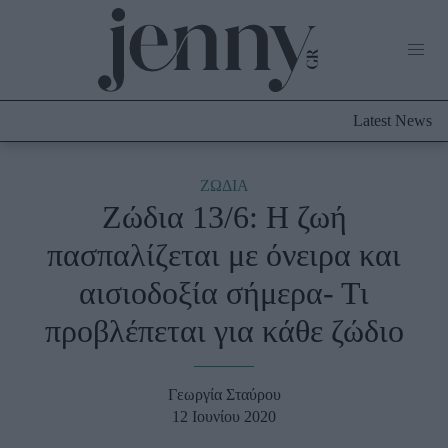
Life Now
What's New
Travel
Latest News
Culture
City Blogging
ABOUT US
ΔΙΑΦΗΜΙΣΤΕΙΤΕ
ΕΠΙΚΟΙΝΩΝΙΑ
ΖΩΔΙΑ
Ζώδια 13/6: Η ζωή
Fashion
πασπαλίζεται με όνειρα και
Shopping
αισιοδοξία σήμερα- Τι
Styling Tips
Fashion News
προβλέπεται για κάθε ζώδιο
Beauty - Ομορφιά
Γεωργία Σταύρου
Skincare
12 Ιουνίου 2020
Μαλλιά - Νύχια