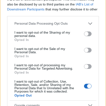
also be disclosed by us to third parties on the
IAB’s List of
Downstream Participants
that may further disclose it to other
third parties.
Please note that this website/app uses one or more Google
Personal Data Processing Opt Outs
services and may gather and store information including but
not limited to your visit or usage behaviour. You may click to
I want to opt-out of the Sharing of my
personal data.
grant or deny consent to Google and its third-party tags to
Opted In
use your data for below specified purposes in below Google
consent section.
I want to opt-out of the Sale of my
Personal Data.
Opted In
I want to opt-out of processing my
Personal Data for Targeted Advertising.
Opted In
I want to opt-out of Collection, Use,
Retention, Sale, and/or Sharing of my
Personal Data that Is Unrelated with the
Purposes for which it was collected.
Ζυγός
Opted Out
Ο κατάλληλος προγραμματισμός δεν είναι απλά
Google consents