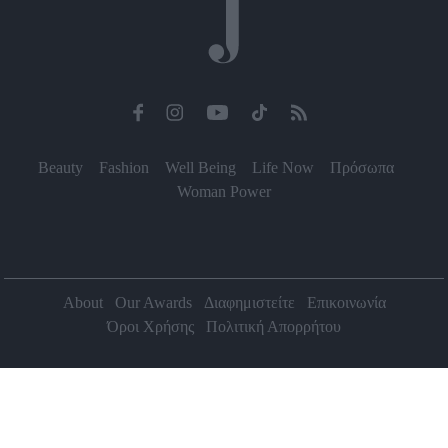
Beauty
Fashion
Well Being
Life Now
Πρόσωπα
Woman Power
About
Our Awards
Διαφημιστείτε
Επικοινωνία
Όροι Χρήσης
Πολιτική Απορρήτου
2026 Jenny.gr | All rights reserved