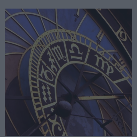
Μακιγιάζ
Beauty News
Well being
Ψυχολογία
Υγεία + Διατροφή
Σχέσεις & Σεξ
Fitness
Woman Power
Parenting
Working Girl
Real Women
Πρόσωπα