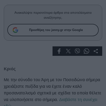
Celebrities
Συνεντεύξεις
Ανακαλύψτε περισσότερα άρθρα στα αποτελέσματα
Who
αναζήτησης.
True Stories
Ask the Guru
Προσθήκη του jenny.gr στην Google
Success Stories
Ζώδια
Living
Κριός
Deco
Cooking
Με την σύνοδο του Άρη με τον Ποσειδώνα σήμερα
Green
χρειάζεστε πυξίδα για να έχετε έναν καλό
προσανατολισμό σχετικά με σχέδια τα οποία θέλετε
Αφιερώματα
να υλοποιήσετε στο σήμερα.
Διαβάστε τη συνέχει