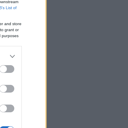
 downstream
B’s List of
er and store
to grant or
ed purposes