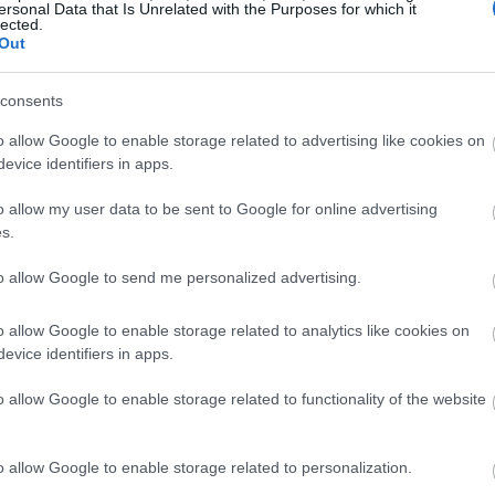
ersonal Data that Is Unrelated with the Purposes for which it
lected.
Out
consents
o allow Google to enable storage related to advertising like cookies on
evice identifiers in apps.
o allow my user data to be sent to Google for online advertising
s.
to allow Google to send me personalized advertising.
o allow Google to enable storage related to analytics like cookies on
αι σήμερα ενδέχεται να νιώθετε την ανάγκη να κάνετε
evice identifiers in apps.
τε να εκτιμήσετε πιο αληθινά την κατάσταση που ζείτε
o allow Google to enable storage related to functionality of the website
 εδώ
o allow Google to enable storage related to personalization.