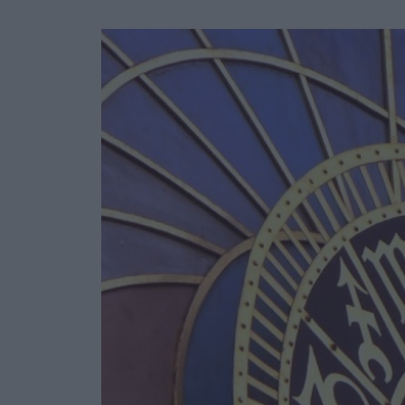
Ask the Gur
Success Stor
Αφιερώματα
ΒΟΞ
Hautes Grecians
Γάμος