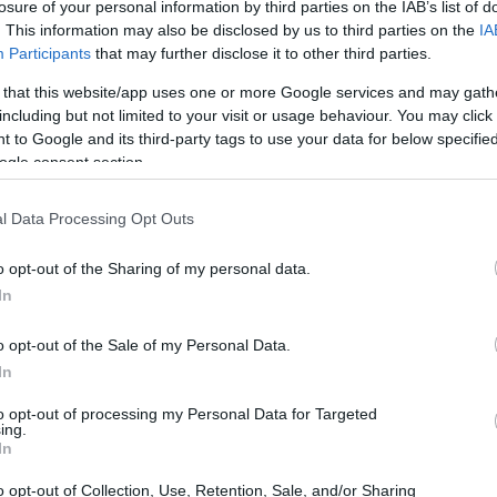
losure of your personal information by third parties on the IAB’s list of
. This information may also be disclosed by us to third parties on the
IA
Participants
that may further disclose it to other third parties.
 that this website/app uses one or more Google services and may gath
including but not limited to your visit or usage behaviour. You may click 
 to Google and its third-party tags to use your data for below specifi
ogle consent section.
ναισθήματα σας δίνει την ευκαιρία να έχετε η Σελήνη
Διαβάστε τη συνέχεια εδώ
l Data Processing Opt Outs
o opt-out of the Sharing of my personal data.
In
o opt-out of the Sale of my Personal Data.
In
to opt-out of processing my Personal Data for Targeted
ing.
In
o opt-out of Collection, Use, Retention, Sale, and/or Sharing