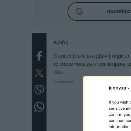
Προσθήκη 
Κριός
Οποιαδήποτε υπερβολή σήμερα δ
το πόσο νοιάζεστε και εκτιμάτε
εδώ
jenny.gr -
If you wish 
sensitive in
confirm you
continue se
information 