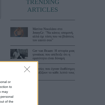
TRENDING
ARTICLES
Ματίνα Νικολάου στο
JennyGr: “Να κάνεις υπομονή,
αλλά όχι τόση που να βλάπτεις
τον εαυτό σου”
Ger van Braam: Η ιστορία μιας
γυναίκας που απέδειξε ότι η
ορατότητα είναι δύναμη
3 ταινίες που έγιναν διαθέσιμες
και αξίζουν το κάθε λεπτό τους
sonal or
ection to
ou may
 personal
out of the