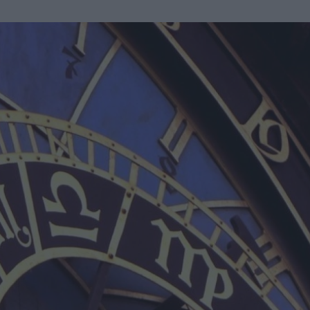
u
ies
Χωρίς Ταμπέλες
Market News