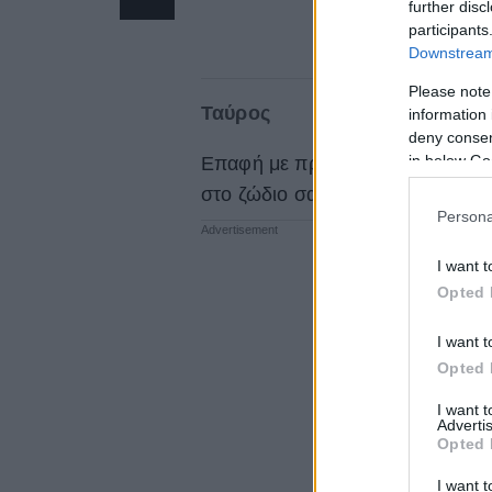
further disc
participants
Downstream 
Please note
Ταύρος
information 
deny consent
in below Go
Επαφή με πραγματικά αληθινά συ
στο ζώδιο σας χτες και σήμερα.
Persona
I want t
Opted 
I want t
Opted 
I want 
Advertis
Opted 
I want t