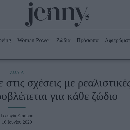
Beauty -
Ομορφιά
ABOUT US
ΔΙΑΦΗΜΙΣΤΕΙΤΕ
ΕΠΙΚΟΙΝΩΝΙΑ
being
Woman Power
Ζώδια
Πρόσωπα
Αφιερώμα
Skincare
ws
Μαλλιά - Νύχια
Μακιγιάζ
Beauty News
ΖΩΔΙΑ
 στις σχέσεις με ρεαλιστικέ
πα
Ζώδια
ροβλέπεται για κάθε ζώδιο
Γεωργία Σταύρου
16 Ιουνίου 2020