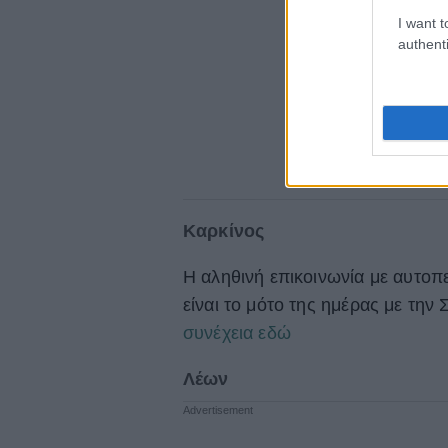
I want t
authenti
Καρκίνος
Η αληθινή επικοινωνία με αυτοπ
είναι το μότο της ημέρας με την
συνέχεια εδώ
Λέων