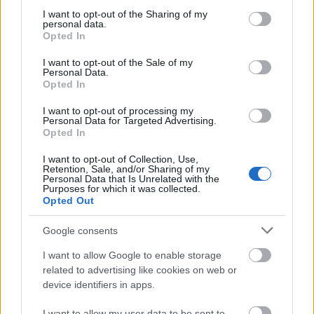
not limited to your visit or usage behaviour. You may click to
I want to opt-out of the Sharing of my
personal data.
grant or deny consent to Google and its third-party tags to
Opted In
use your data for below specified purposes in below Google
consent section.
I want to opt-out of the Sale of my
Personal Data.
Opted In
I want to opt-out of processing my
Personal Data for Targeted Advertising.
Opted In
I want to opt-out of Collection, Use,
Retention, Sale, and/or Sharing of my
Personal Data that Is Unrelated with the
Ζυγός
Purposes for which it was collected.
Opted Out
Η δικαιοσύνη και η ισορροπία είναι σημαντικές
Google consents
αξίες για εσάς και σήμερα μπορείτε με θάρρος να
κατευθυνθείτε προς αυτή την οδό.
Διαβάστε τη
I want to allow Google to enable storage
related to advertising like cookies on web or
συνέχεια εδώ
device identifiers in apps.
Σκορπιός
I want to allow my user data to be sent to