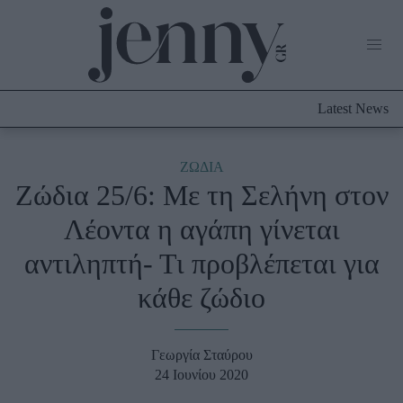
Life Now
What's New
Travel
Latest News
Culture
City Blogging
ABOUT US
ΔΙΑΦΗΜΙΣΤΕΙΤΕ
ΕΠΙΚΟΙΝΩΝΙΑ
ΖΩΔΙΑ
Ζώδια 25/6: Με τη Σελήνη στον
Fashion
Λέοντα η αγάπη γίνεται
Shopping
αντιληπτή- Τι προβλέπεται για
Styling Tips
Fashion News
κάθε ζώδιο
Beauty - Ομορφιά
Γεωργία Σταύρου
Skincare
24 Ιουνίου 2020
Μαλλιά - Νύχια