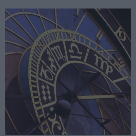
Μακιγιάζ
Beauty News
Well being
Ψυχολογία
Υγεία + Διατροφή
Σχέσεις & Σεξ
Fitness
Woman Power
Parenting
Working Girl
Real Women
Πρόσωπα