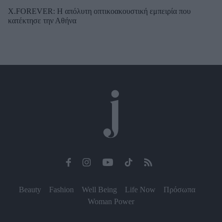
X.FOREVER: Η απόλυτη οπτικοακουστική εμπειρία που
κατέκτησε την Αθήνα
Beauty
Fashion
Well Being
Life Now
Πρόσωπα
Woman Power