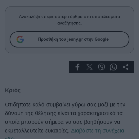
Celebrities
Συνεντεύξεις
Ανακαλύψτε περισσότερα άρθρα στα αποτελέσματα
Who
αναζήτησης.
True Stories
Ask the Guru
Προσθήκη του jenny.gr στην Google
Success Stories
Ζώδια
Living
Κριός
Deco
Cooking
Οτιδήποτε καλό συμβαίνει γύρω σας μαζί με την
Green
δύναμη της θέλησης είναι τα χαρακτηριστικά τα
οποία μπορούν σήμερα να σας βοηθήσουν να
Αφιερώματα
εκμεταλλευτείτε ευκαιρίες.
Διαβάστε τη συνέχεια