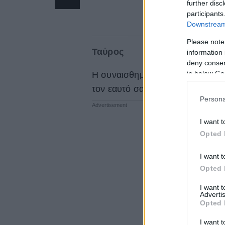
further disc
participants
Downstream 
Please note
Ταύρος
information 
deny consent
in below Go
Η συναισθηματική ασφάλεια έρχετ
τον εαυτό σας σήμερα.
Διαβάστε
Persona
I want t
Opted 
I want t
Opted 
I want 
Advertis
Opted 
I want t