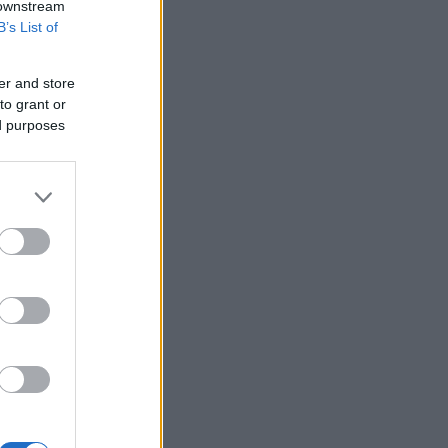
 downstream
B’s List of
er and store
to grant or
ed purposes
ε