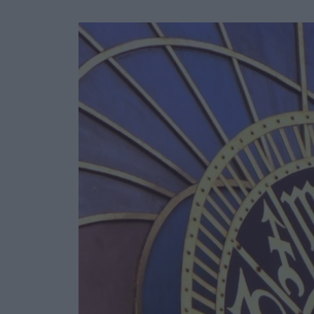
Ask the Gur
Success Stor
Αφιερώματα
ΒΟΞ
Hautes Grecians
Γάμος