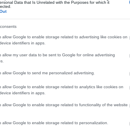
ersonal Data that Is Unrelated with the Purposes for which it
lected.
Out
consents
o allow Google to enable storage related to advertising like cookies on
evice identifiers in apps.
o allow my user data to be sent to Google for online advertising
s.
to allow Google to send me personalized advertising.
o allow Google to enable storage related to analytics like cookies on
όμη και αν δεν είναι είστε σίγουρη/ος για τις
evice identifiers in apps.
η στον Σκορπιό σας δείχνει πως η βελτίωση έρχεται
o allow Google to enable storage related to functionality of the website
ρική διεργασία.
Διαβάστε τη συνέχεια εδώ
o allow Google to enable storage related to personalization.