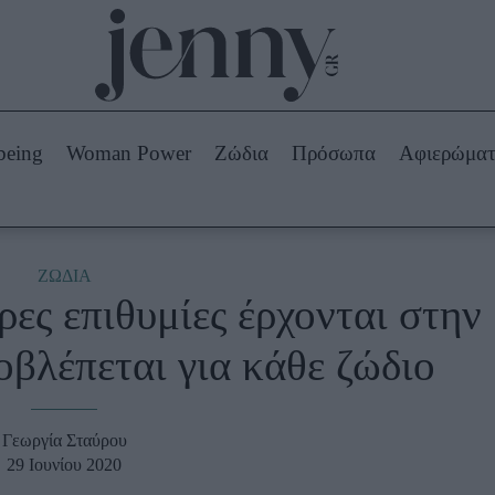
Beauty -
Ομορφιά
ABOUT US
ΔΙΑΦΗΜΙΣΤΕΙΤΕ
ΕΠΙΚΟΙΝΩΝΙΑ
being
Woman Power
Ζώδια
Πρόσωπα
Αφιερώμα
Skincare
ws
Μαλλιά - Νύχια
Μακιγιάζ
Beauty News
ΖΩΔΙΑ
ες επιθυμίες έρχονται στην
πα
Ζώδια
ροβλέπεται για κάθε ζώδιο
Γεωργία Σταύρου
29 Ιουνίου 2020