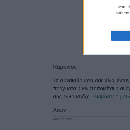
I want t
authenti
Καρκίνος
Τα συναισθήματα σας είναι έντον
πράγματα ή κινητοποιείται η αν
σας ενθουσιάζει.
Διαβάστε τη συ
Λέων