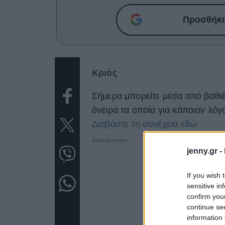
Προσθήκη 
Κριός
Σήμερα μπορείτε μέσα από βαθιές
όνειρα τα οποία για κάποιον λόγ
Διαβάστε τη συνέχεια εδώ
jenny.gr -
If you wish 
sensitive in
confirm you
continue se
information 