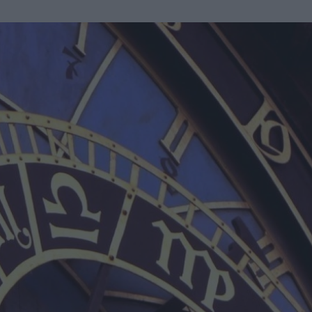
u
ies
Χωρίς Ταμπέλες
Market News