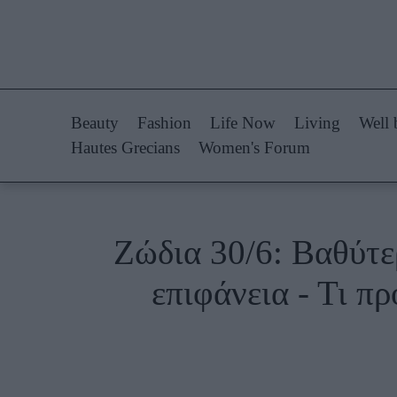
Life Now
Fashion
What's New
Shopping
Beauty
Fashion
Life Now
Living
Well 
Travel
Styling Tips
Hautes Grecians
Women's Forum
Culture
Fashion Ne
City Blogging
Ζώδια 30/6: Βαθύτερ
Woman Power
Πρόσω
επιφάνεια - Τι π
Parenting
Celebrities
Working Girl
Συνεντεύξεις
Real Women
Who
True Stories