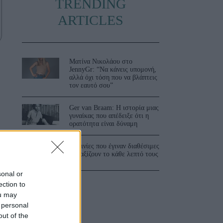
TRENDING
ARTICLES
Ματίνα Νικολάου στο
JennyGr: “Να κάνεις υπομονή,
αλλά όχι τόση που να βλάπτεις
τον εαυτό σου”
Ger van Braam: Η ιστορία μιας
γυναίκας που απέδειξε ότι η
ορατότητα είναι δύναμη
3 ταινίες που έγιναν διαθέσιμες
και αξίζουν το κάθε λεπτό τους
sonal or
ection to
ou may
 personal
out of the