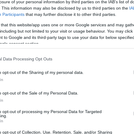
losure of your personal information by third parties on the IAB’s list of
. This information may also be disclosed by us to third parties on the
IA
Participants
that may further disclose it to other third parties.
 that this website/app uses one or more Google services and may gath
including but not limited to your visit or usage behaviour. You may click 
 to Google and its third-party tags to use your data for below specifi
ogle consent section.
αι μέσα από την αληθινή και ειλικρινή επαφή κυρίως μ
 τη συνέχεια εδώ
l Data Processing Opt Outs
o opt-out of the Sharing of my personal data.
In
o opt-out of the Sale of my Personal Data.
In
to opt-out of processing my Personal Data for Targeted
ing.
In
o opt-out of Collection, Use, Retention, Sale, and/or Sharing