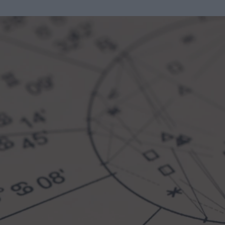
u
ies
Χωρίς Ταμπέλες
Market News