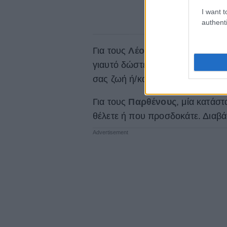
I want t
authenti
Για τους
Λέοντες
, τα πλανητικά
γιαυτό δώστε την πρέπουσα σημα
σας ζωή ή/και σε θέματα σπιτιού
Για τους
Παρθένους
, μία κατάσ
θέλετε ή που προσδοκάτε. Διαβά