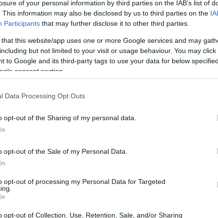
losure of your personal information by third parties on the IAB’s list of
. This information may also be disclosed by us to third parties on the
IA
Participants
that may further disclose it to other third parties.
 that this website/app uses one or more Google services and may gath
including but not limited to your visit or usage behaviour. You may click 
 to Google and its third-party tags to use your data for below specifi
ogle consent section.
l Data Processing Opt Outs
o opt-out of the Sharing of my personal data.
In
ότητά σας σήμερα και αύριο ενδέχεται να σας
o opt-out of the Sale of my Personal Data.
και εσείς δεν θα πρέπει να βιαστείτε να προβείτε σε
In
η συνέχεια
εδώ
to opt-out of processing my Personal Data for Targeted
ing.
έση της Σελήνη στο ζώδιο του Σκορπιού να είναι ευνοϊκ
In
 και αύριο καλό θα είναι να είστε προσεκτική/ός στα
o opt-out of Collection, Use, Retention, Sale, and/or Sharing