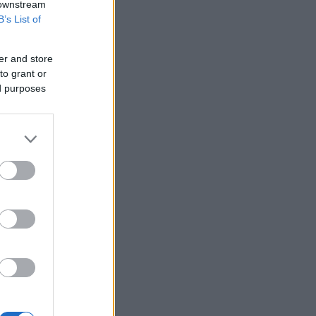
 downstream
B’s List of
er and store
to grant or
ed purposes
ή