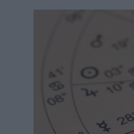
Ask the Gur
Success Stor
Αφιερώματα
ΒΟΞ
Hautes Grecians
Γάμος