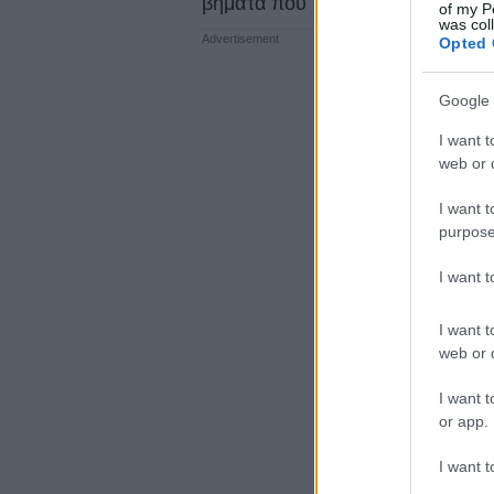
βήματα που κάνετε. ΤΔιαβάστε τ
of my P
was col
Opted 
Google 
I want t
web or d
I want t
purpose
I want 
I want t
web or d
I want t
or app.
I want t