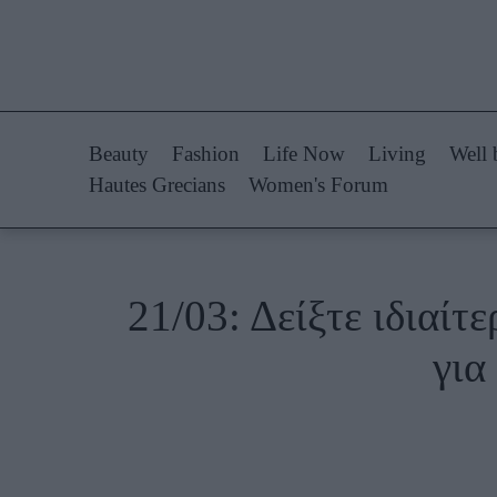
Life Now
Fashion
What's New
Shopping
Beauty
Fashion
Life Now
Living
Well 
Travel
Styling Tips
Hautes Grecians
Women's Forum
Culture
Fashion Ne
City Blogging
21/03: Δείξτε ιδιαίτ
Woman Power
Πρόσω
για
Parenting
Celebrities
Working Girl
Συνεντεύξεις
Real Women
Who
True Stories