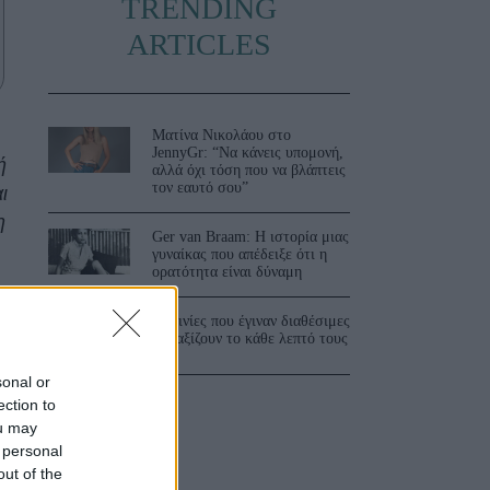
TRENDING
ARTICLES
Ματίνα Νικολάου στο
JennyGr: “Να κάνεις υπομονή,
ή
αλλά όχι τόση που να βλάπτεις
τον εαυτό σου”
ι
η
Ger van Braam: Η ιστορία μιας
γυναίκας που απέδειξε ότι η
ορατότητα είναι δύναμη
3 ταινίες που έγιναν διαθέσιμες
και αξίζουν το κάθε λεπτό τους
sonal or
ection to
ou may
 personal
out of the