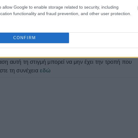
o allow Google to enable storage related to security, including
cation functionality and fraud prevention, and other user protection.
 δρώμενα σας επηρεάζουν ιδιαίτερα σήμερα και αύριο
CONFIRM
σία σε ότι είναι κινητοποιημένο ειδικά στην προσωπικ
. Διαβάστε τη συνέχεια
εδώ
ταση αυτή τη στιγμή μπορεί να μην έχει την τροπή που
στε τη συνέχεια
εδώ