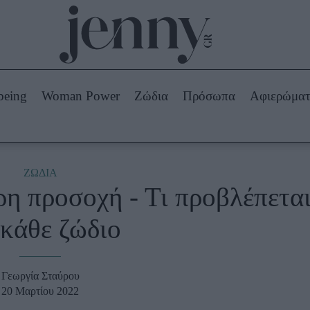
Beauty -
Ομορφιά
ABOUT US
ΔΙΑΦΗΜΙΣΤΕΙΤΕ
ΕΠΙΚΟΙΝΩΝΙΑ
being
Woman Power
Ζώδια
Πρόσωπα
Αφιερώμα
Skincare
ws
Μαλλιά - Νύχια
Μακιγιάζ
Beauty News
ΖΩΔΙΑ
ερη προσοχή - Τι προβλέπετα
πα
Ζώδια
 κάθε ζώδιο
Γεωργία Σταύρου
20 Μαρτίου 2022