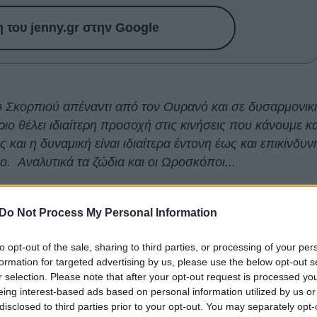
του jenny.gr στην Google
ου Σκορπιού απέναντι από τον Ουρανό και σε δυσαρμονικ
ιο θέλει ιδιαίτερη προσοχή στις κινήσεις που κάνουμε κα
 και η δυναμική είναι ιδιαίτερα έντονη έως και επικίνδυν
κο. Αναλυτικά τα ζώδια και οι Ωροσκόποι...
 είναι να αποφύγετε γενικότερα δράσεις οι οποίες
Do Not Process My Personal Information
 περιβάλλον, συγγενείς, επαγγελματικά και οικονομικά
δώ
to opt-out of the sale, sharing to third parties, or processing of your per
formation for targeted advertising by us, please use the below opt-out s
ίκεντρο των πλανητικών ενεργειών σήμερα και αύριο
r selection. Please note that after your opt-out request is processed y
τερη σημασία σε ότι κάνετε αλλά και ότι λέτε. Διαβάστε
eing interest-based ads based on personal information utilized by us or
disclosed to third parties prior to your opt-out. You may separately opt-