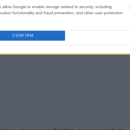
o allow Google to enable storage related to security, including
μέρα για να ασχοληθείτε με κάτι το οποίο γεμίζει την
cation functionality and fraud prevention, and other user protection.
θετε όμορφα. Διαβάστε τη συνέχεια
εδώ
.
 η καταλληλότερη ημέρα σήμερα να ασχοληθείτε με
CONFIRM
ωστά. Διαβάστε τη συνέχεια
εδώ
.