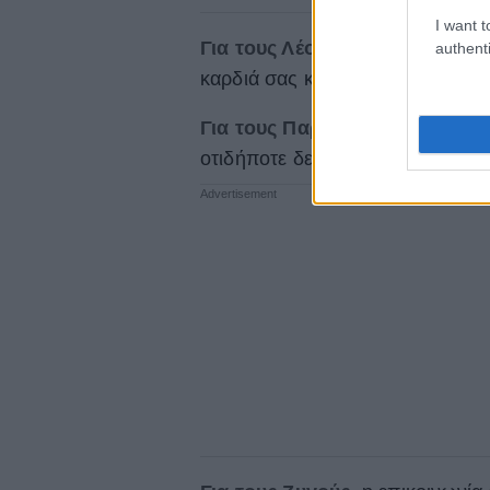
I want t
Για τους Λέοντες
, δημιουργική η
authenti
καρδιά σας και σας κάνει να νιώ
Για τους Παρθένους
, δεν είναι
οτιδήποτε δεν έχει οργανωθεί σ