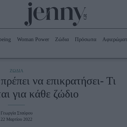
Beauty -
Ομορφιά
ABOUT US
ΔΙΑΦΗΜΙΣΤΕΙΤΕ
ΕΠΙΚΟΙΝΩΝΙΑ
being
Woman Power
Ζώδια
Πρόσωπα
Αφιερώμα
Skincare
ws
Μαλλιά - Νύχια
Μακιγιάζ
Beauty News
ΖΩΔΙΑ
 πρέπει να επικρατήσει- Τι
πα
Ζώδια
αι για κάθε ζώδιο
Γεωργία Σταύρου
22 Μαρτίου 2022