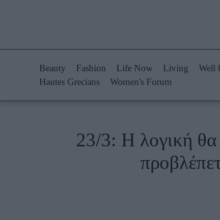
Life Now
Fashion
What's New
Shopping
Beauty
Fashion
Life Now
Living
Well 
Travel
Styling Tips
Hautes Grecians
Women's Forum
Culture
Fashion Ne
City Blogging
23/3: Η λογική θα
Woman Power
Πρόσω
προβλέπετ
Parenting
Celebrities
Working Girl
Συνεντεύξεις
Real Women
Who
True Stories