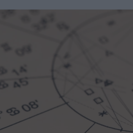
u
ies
Χωρίς Ταμπέλες
Market News