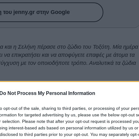
του jenny.gr στην Google
α και η Σελήνη πέρασε στο ζώδιο του Τοξότη. Μία ημέρα
ει να επικρατήσει και να αποφύγετε επαφές με άτομα τα
σύγχυση με τον οποιοδήποτε τρόπο. Αναλυτικά τα ζώδια
 σε αυτό που νιώθετε και εμπιστευτείτε την διαίσθησή
Do Not Process My Personal Information
to opt-out of the sale, sharing to third parties, or processing of your per
 ικανοποιήσετε βαθύτερες επιθυμίες σας θα παρακινούν
formation for targeted advertising by us, please use the below opt-out s
 τη συνέχεια
εδώ
.
r selection. Please note that after your opt-out request is processed y
eing interest-based ads based on personal information utilized by us or
disclosed to third parties prior to your opt-out. You may separately opt-