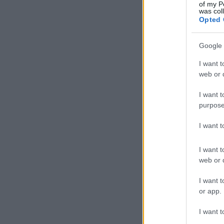
of my P
was col
Opted 
Google 
I want t
web or d
I want t
purpose
I want 
I want t
web or d
I want t
or app.
I want t