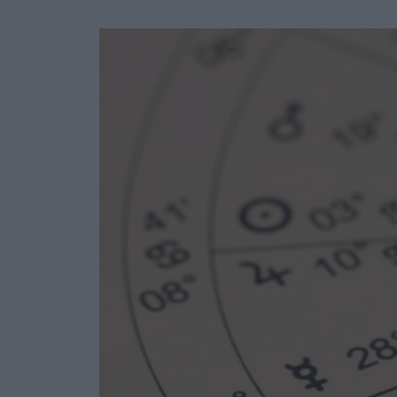
Ask the Gur
Success Stor
Αφιερώματα
ΒΟΞ
Hautes Grecians
Γάμος