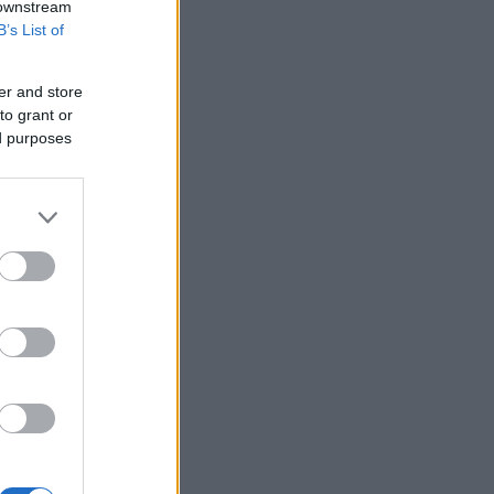
 downstream
B’s List of
er and store
to grant or
ed purposes
ε
α