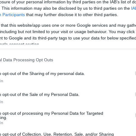
losure of your personal information by third parties on the IAB’s list of
. This information may also be disclosed by us to third parties on the
IA
Participants
that may further disclose it to other third parties.
 that this website/app uses one or more Google services and may gath
including but not limited to your visit or usage behaviour. You may click 
 to Google and its third-party tags to use your data for below specifi
ogle consent section.
l Data Processing Opt Outs
ρείτε να έρθετε σε επαφή με ανθρώπους που συνδέεστ
o opt-out of the Sharing of my personal data.
και να έχετε μία καλή επικοινωνία. Διαβάστε τη συνέχει
In
o opt-out of the Sale of my Personal Data.
In
ς ιδέες έρχονται και πληροφορίες οι οποίες θα είναι
ίως την καθημερινή σας ρουτίνα ή/και εργασία.
to opt-out of processing my Personal Data for Targeted
ing.
In
o opt-out of Collection, Use, Retention, Sale, and/or Sharing