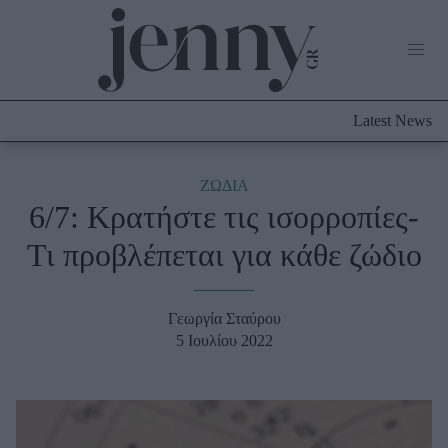
Life Now
What's New
Travel
Latest News
Culture
City Blogging
ABOUT US
ΔΙΑΦΗΜΙΣΤΕΙΤΕ
ΕΠΙΚΟΙΝΩΝΙΑ
ΖΩΔΙΑ
6/7: Κρατήστε τις ισορροπίες-
Fashion
Τι προβλέπεται για κάθε ζώδιο
Shopping
Styling Tips
Fashion News
Γεωργία Σταύρου
5 Ιουλίου 2022
Beauty - Ομορφιά
Skincare
Μαλλιά - Νύχια