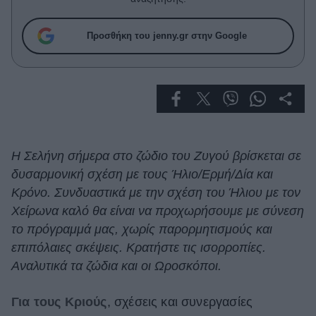
Celebrities
Συνεντεύξεις
Προσθήκη του jenny.gr στην Google
Who
True Stories
Ask the Guru
Success Stories
Ζώδια
Η Σελήνη σήμερα στο ζώδιο του Ζυγού βρίσκεται σε
δυσαρμονική σχέση με τους Ήλιο/Ερμή/Δία και
Living
Κρόνο. Συνδυαστικά με την σχέση του Ήλιου με τον
Χείρωνα καλό θα είναι να προχωρήσουμε με σύνεση
Deco
το πρόγραμμά μας, χωρίς παρορμητισμούς και
Cooking
επιπόλαιες σκέψεις. Κρατήστε τις ισορροπίες.
Green
Αναλυτικά τα ζώδια και οι Ωροσκόποι.
Αφιερώματα
Για τους Κριούς
, σχέσεις και συνεργασίες