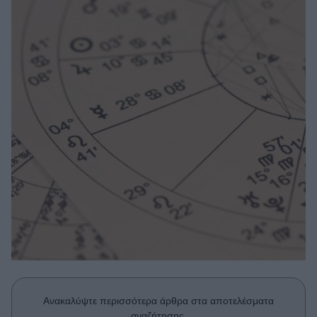
Μακιγιάζ
Beauty News
Well being
Ψυχολογία
Υγεία + Διατροφή
Σχέσεις & Σεξ
Fitness
Woman Power
Parenting
Working Girl
Real Women
Πρόσωπα
Ανακαλύψτε περισσότερα άρθρα στα αποτελέσματα
αναζήτησης.