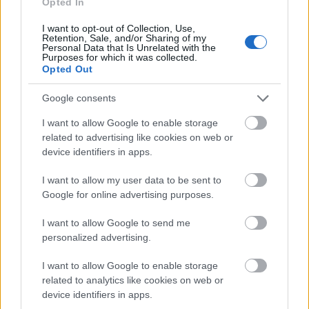
Opted In
I want to opt-out of Collection, Use,
Retention, Sale, and/or Sharing of my
Personal Data that Is Unrelated with the
Purposes for which it was collected.
Opted Out
Για τους Αιγόκερους
, δεν θα έλεγα πως είναι η
Google consents
καλύτερη στιγμή για να κάνετε σημαντικές ενέργειες
σήμερα και αύριο. Διαβάστε τη συνέχεια
εδώ
.
I want to allow Google to enable storage
related to advertising like cookies on web or
device identifiers in apps.
Για τους Υδροχόους
, δώστε χώρο στις σκέψεις
σας σήμερα και κυρίως τις εμπνεύσεις σας γιατί
I want to allow my user data to be sent to
είναι σίγουρο πως θα έρθουν λύσεις σε ζητήματα
Google for online advertising purposes.
που έχετε στο μυαλό σας αυτή τη περίοδο.
I want to allow Google to send me
Διαβάστε τη συνέχεια
εδώ
.
personalized advertising.
Για τους Ιχθύες
, σήμερα πάρτε το χρόνο σας
I want to allow Google to enable storage
related to analytics like cookies on web or
ανεξάρτητα αν ασχοληθείτε με κάτι που σας είναι
device identifiers in apps.
γνώριμο και οικείο. Διαβάστε τη συνέχεια
εδώ
.