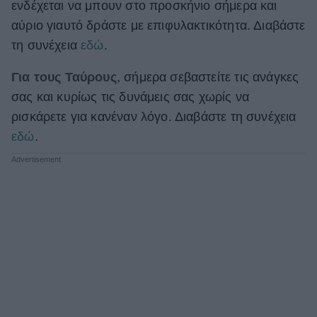
ενδέχεται να μπουν στο προσκήνιο σήμερα και
ΒΟΞ
αύριο γιαυτό δράστε με επιφυλακτικότητα. Διαβάστε
τη συνέχεια
εδώ
.
Χωρίς Ταμπέλες
Για τους Ταύρους
, σήμερα σεβαστείτε τις ανάγκες
σας και κυρίως τις δυνάμεις σας χωρίς να
ρισκάρετε για κανέναν λόγο. Διαβάστε τη συνέχεια
Women's Forum
εδώ
.
Hautes Grecians
Γάμος
Market News