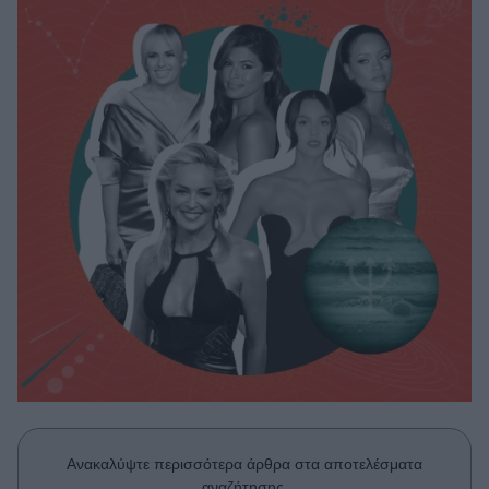
Μακιγιάζ
Beauty News
Well being
Ψυχολογία
Υγεία + Διατροφή
Σχέσεις & Σεξ
Fitness
Woman Power
Parenting
Working Girl
Real Women
Πρόσωπα
Ανακαλύψτε περισσότερα άρθρα στα αποτελέσματα
αναζήτησης.