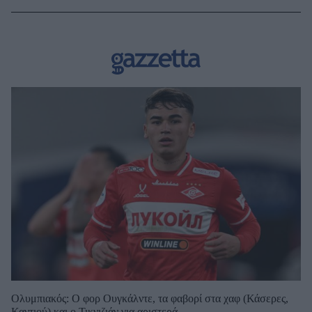
Ολυμπιακός: Ο φορ Ουγκάλντε, τα φαβορί στα χαφ (Κάσερες,
Καντιού) και ο Τικνιζιάν για αριστερά