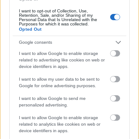
Και εκεί ξεκινάει το πρόσωπο του άλλου Ιχθύ, που
I want to opt-out of Collection, Use,
κοιτάει στην άλλη κατεύθυνση. Κανείς δεν
Retention, Sale, and/or Sharing of my
Personal Data that Is Unrelated with the
περιμένει να δει έναν Ιχθύ να πληγώνει τόσο τους
Purposes for which it was collected.
Opted Out
άλλους ή να τρέπεται προς φυγή. Η διπλή ιδιότητα
του ζωδίου τους κάνει να φέρονται ανάλογα με τη
Google consents
διάθεση που έχουν τα άτομα που τους
I want to allow Google to enable storage
περιβάλλουν, είναι ένας καθρέφτης των άλλων και
related to advertising like cookies on web or
device identifiers in apps.
όταν περιβάλλονται από θύτες, συχνά γίνονται και
αυτοί από θύματα, απρόσμενοι θύτες!
I want to allow my user data to be sent to
Google for online advertising purposes.
I want to allow Google to send me
Τι σου επιφυλάσσει η αυριανή
personalized advertising.
ημέρα; Η επόμενη εβδομάδα ή ο
I want to allow Google to enable storage
μήνας; Ακολούθησε το JennyGr
related to analytics like cookies on web or
device identifiers in apps.
στο
Google News
και μάθε τι λέει