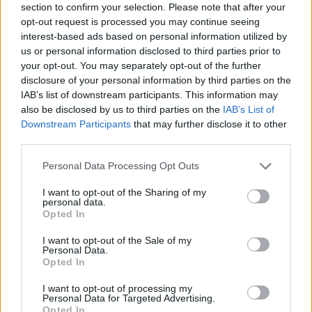
section to confirm your selection. Please note that after your
opt-out request is processed you may continue seeing
interest-based ads based on personal information utilized by
us or personal information disclosed to third parties prior to
your opt-out. You may separately opt-out of the further
disclosure of your personal information by third parties on the
IAB’s list of downstream participants. This information may
also be disclosed by us to third parties on the
IAB’s List of
Downstream Participants
that may further disclose it to other
third parties.
Please note that this website/app uses one or more Google
Personal Data Processing Opt Outs
services and may gather and store information including but
not limited to your visit or usage behaviour. You may click to
I want to opt-out of the Sharing of my
personal data.
grant or deny consent to Google and its third-party tags to
Opted In
use your data for below specified purposes in below Google
consent section.
I want to opt-out of the Sale of my
Personal Data.
Opted In
Είναι φανατικοί του έρωτα και τον λατρεύουν
ως Θεό τους,
μέχρι να απογοητευτούν όταν
I want to opt-out of processing my
Personal Data for Targeted Advertising.
αποδειχτούν οι άλλοι μη αντάξιοι της αγάπης τους.
Opted In