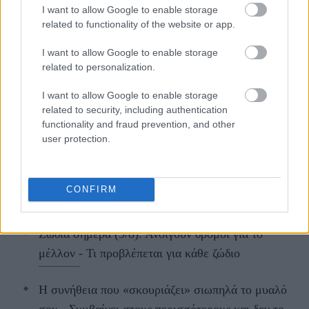
το ζώδιό σου για το μέλλον.
I want to allow Google to enable storage
related to functionality of the website or app.
I want to allow Google to enable storage
related to personalization.
ΔΙΑΒΑΖΟΝΤΑΙ ΤΩΡΑ
I want to allow Google to enable storage
related to security, including authentication
functionality and fraud prevention, and other
user protection.
Kαθαρίζεις τα παπούτσια σου με υγρά
μαντηλάκια; Οι λόγοι που πρέπει να σταματήσεις
CONFIRM
asap
Ζώδια σήμερα (9/8): Ανοίγουν δρόμοι για το
μέλλον - Τι προβλέπεται για κάθε ζώδιο
Η συνήθεια που «σκουριάζει» σιωπηλά το μυαλό