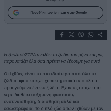
Celebrities
Συνεντεύξεις
Προσθήκη του jenny.gr στην Google
Who
True Stories
Ask the Guru
Success Stories
Ζώδια
Η ζαρΑτούΣΤΡΑ αναλύει το ζώδιο του μήνα και μας
παρουσιάζει όλα όσα πρέπει να ξέρουμε για αυτό
Living
Οι Ιχθύες είναι το πιο ιδιαίτερο από όλα τα
Deco
ζώδια
αφού κατέχει χαρακτηριστικά από όλα τα
Cooking
προηγούμενα έντεκα ζώδια. Έχοντας στοιχείο το
Green
νερό διαθέτει
αυξημένη φαντασία,
Αφιερώματα
ενσυναίσθηση, διαίσθηση αλλά και
εσωστρέφεια
. Το διπλό ζώδιο των Ιχθύων με τον