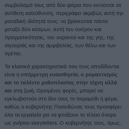
συμβολισμό τους από δύο ψάρια που κινούνται σε
ΒΟΞ
αντίθετη κατεύθυνση, περιγράφει ακριβώς αυτή την
μοναδική ιδιότητά τους: να βρίσκονται πάντα
μεταξύ δύο κόσμων, αυτή του ονείρου και
Χωρίς Ταμπέλες
πραγματικότητας, του ουρανού και της γης, της
σιγουριάς και της αμφιβολίας, των θέλω και των
Women's Forum
πρέπει.
Τα κλασικά χαρακτηριστικά που τους αποδίδονται
Hautes Grecians
είναι η
υπέρμετρη ευαισθησία, ο ρομαντισμός
και το ταλέντο μυθοπλασίας στην τέχνη αλλά
και στη ζωή.
Ορισμένες φορές, μπορεί να
Γάμος
εγκλωβιστούν στο ίδιο τους το παραμύθι ή ψέμα,
καθώς ο κυβερνήτης Ποσειδώνας τους προσφέρει
όλα τα εργαλεία για να φτιάξουν το τέλειο όνειρο
Market News
ως γνήσιοι storytellers. Ο κυβερνήτης τους, όμως,