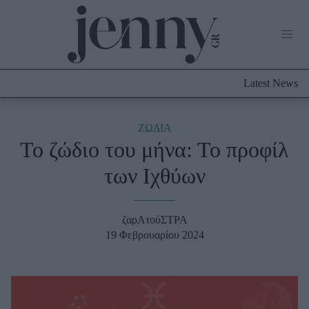
Life Now
What's New
Travel
Latest News
Culture
City Blogging
ABOUT US
ΔΙΑΦΗΜΙΣΤΕΙΤΕ
ΕΠΙΚΟΙΝΩΝΙΑ
ΖΩΔΙΑ
Το ζώδιο του μήνα: Το προφίλ
Fashion
των Ιχθύων
Shopping
Styling Tips
Fashion News
ζαρΑτούΣΤΡΑ
19 Φεβρουαρίου 2024
Beauty - Ομορφιά
Skincare
Μαλλιά - Νύχια