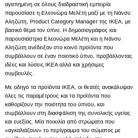
αγαπημένη σε όλους διαδραστική εμπειρία
ΒΟΞ
παρουσίασε η Ελεονώρα Μελέτη μαζί με τη Νάνσυ
Αληζώτη, Product Category Manager της ΙΚΕΑ, με
βασικό θέμα τον ύπνο. Η δημοσιογράφος και
Χωρίς Ταμπέλες
παρουσιάστρια Ελεονώρα Μελέτη και η Νάνσυ
Αληζώτη ανέδειξαν στο κοινό προϊόντα που
συμβάλλουν σε έναν ποιοτικό ύπνο, προβάλλοντας
Women's Forum
ιδέες και λύσεις ΙΚΕΑ αλλά και χρήσιμες
συμβουλές.
Hautes Grecians
Με οδηγό τα προϊόντα ΙΚΕΑ, οι θεατές ανακάλυψαν
όλες τις παραμέτρους και τα προϊόντα που
Γάμος
καθορίζουν την ποιότητα του ύπνου, και
συμβάλλουν στη διασφάλιση της συνολικής υγείας
και ευεξίας. Μία ποικιλία από στρώματα που
Market News
«αγκαλιάζουν» το περίγραμμα του σώματος με