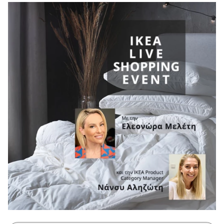
Μακιγιάζ
Beauty News
Well being
Ψυχολογία
Υγεία + Διατροφή
Σχέσεις & Σεξ
Fitness
Woman Power
Parenting
Working Girl
Real Women
Πρόσωπα