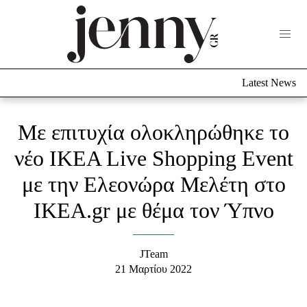
Life Now
What's New
Travel
Latest News
Culture
City Blogging
ABOUT US
ΔΙΑΦΗΜΙΣΤΕΙΤΕ
ΕΠΙΚΟΙΝΩΝΙΑ
Με επιτυχία ολοκληρώθηκε το
Fashion
νέο IKEA Live Shopping Event
με την Ελεονώρα Μελέτη στο
Shopping
Styling Tips
IKEA.gr με θέμα τον Ύπνο
Fashion News
Beauty - Ομορφιά
JTeam
21 Μαρτίου 2022
Skincare
Μαλλιά - Νύχια