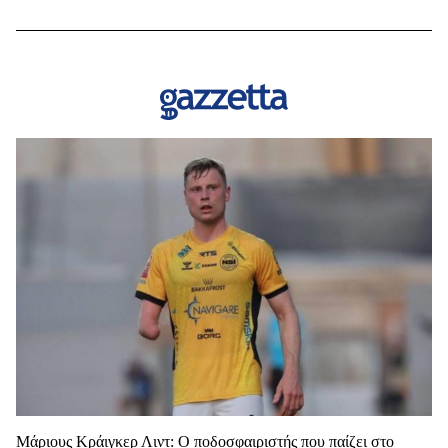
Μάριους Κράιγκερ Λιντ: Ο ποδοσφαιριστής που παίζει στο