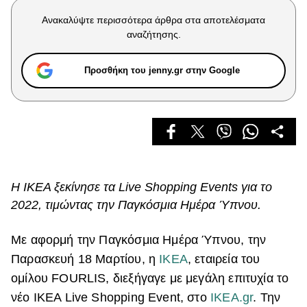
Celebrities
Ανακαλύψτε περισσότερα άρθρα στα αποτελέσματα
Συνεντεύξεις
αναζήτησης.
Who
True Stories
Προσθήκη του jenny.gr στην Google
Ask the Guru
Success Stories
Ζώδια
Living
Η ΙΚΕΑ ξεκίνησε τα Live Shopping Events για το
2022, τιμώντας την Παγκόσμια Ημέρα Ύπνου.
Deco
Cooking
Με αφορμή την Παγκόσμια Ημέρα Ύπνου, την
Green
Παρασκευή 18 Μαρτίου, η
ΙΚΕΑ
, εταιρεία του
Αφιερώματα
ομίλου FOURLIS, διεξήγαγε με μεγάλη επιτυχία το
νέο IKEA Live Shopping Event, στο
IKEA.gr
. Την