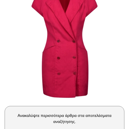
Μακιγιάζ
Beauty News
Well being
Ψυχολογία
Υγεία + Διατροφή
Σχέσεις & Σεξ
Fitness
Woman Power
Parenting
Working Girl
Real Women
Ανακαλύψτε περισσότερα άρθρα στα αποτελέσματα
Πρόσωπα
αναζήτησης.