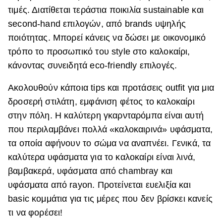
τιμές. Διατίθεται τεράστια ποικιλία sustainable και
ΒΟΞ
second-hand επιλογών, από brands υψηλής
ποιότητας. Μπορεί κάνεις να δώσει με οικονομικό
τρόπο το προσωπικό του style στο καλοκαίρι,
Χωρίς Ταμπέλες
κάνοντας συνειδητά eco-friendly επιλογές.
Ακολουθούν κάποια tips και προτάσεις outfit για μια
Women's Forum
δροσερή στιλάτη, εμφάνιση φέτος το καλοκαίρι
στην πόλη. Η καλύτερη γκαρνταρόμπα είναι αυτή
Hautes Grecians
που περιλαμβάνει πολλά «καλοκαιρινά» υφάσματα,
τα οποία αφήνουν το σώμα να αναπνέει. Γενικά, τα
καλύτερα υφάσματα για το καλοκαίρι είναι λινά,
Γάμος
βαμβακερά, υφάσματα από chambray και
υφάσματα από rayon. Προτείνεται ευελιξία και
basic κομμάτια για τις μέρες που δεν βρίσκει κανείς
Market News
τι να φορέσει!