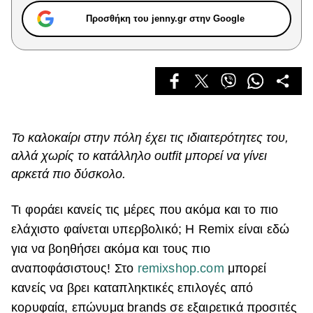
Celebrities
Προσθήκη του jenny.gr στην Google
Συνεντεύξεις
Who
True Stories
Ask the Guru
Success Stories
Ζώδια
Το καλοκαίρι στην πόλη έχει τις ιδιαιτερότητες του,
αλλά χωρίς το κατάλληλο outfit μπορεί να γίνει
αρκετά πιο δύσκολο.
Living
Τι φοράει κανείς τις μέρες που ακόμα και το πιο
Deco
ελάχιστο φαίνεται υπερβολικό; Η Remix είναι εδώ
Cooking
για να βοηθήσει ακόμα και τους πιο
Green
αναποφάσιστους! Στο
remixshop.com
μπορεί
Αφιερώματα
κανείς να βρει καταπληκτικές επιλογές από
κορυφαία, επώνυμα brands σε εξαιρετικά προσιτές