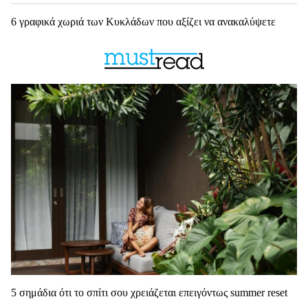
6 γραφικά χωριά των Κυκλάδων που αξίζει να ανακαλύψετε
5 σημάδια ότι το σπίτι σου χρειάζεται επειγόντως summer reset