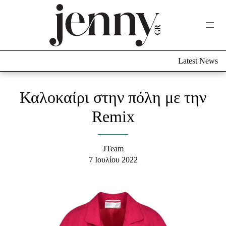
Life Now
What's New
Travel
Latest News
Culture
City Blogging
ABOUT US
ΔΙΑΦΗΜΙΣΤΕΙΤΕ
ΕΠΙΚΟΙΝΩΝΙΑ
Καλοκαίρι στην πόλη με την
Fashion
Remix
Shopping
Styling Tips
JTeam
Fashion News
7 Ιουλίου 2022
Beauty - Ομορφιά
Skincare
Μαλλιά - Νύχια