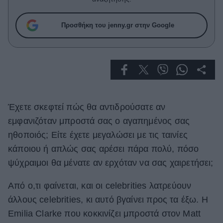
Celebrities
Συνεντεύξεις
Προσθήκη του jenny.gr στην Google
Who
True Stories
Ask the Guru
Success Stories
Ζώδια
Έχετε σκεφτεί πώς θα αντιδρούσατε αν
εμφανιζόταν μπροστά σας ο αγαπημένος σας
Living
ηθοποιός; Είτε έχετε μεγαλώσει με τις ταινίες
κάποιου ή απλώς σας αρέσει πάρα πολύ, πόσο
Deco
ψύχραιμοι θα μένατε αν ερχόταν να σας χαιρετήσει;
Cooking
Green
Από ο,τι φαίνεται, και οι celebrities λατρεύουν
άλλους celebrities, κι αυτό βγαίνει προς τα έξω. H
Αφιερώματα
Emilia Clarke που κοκκινίζει μπροστά στον
Matt