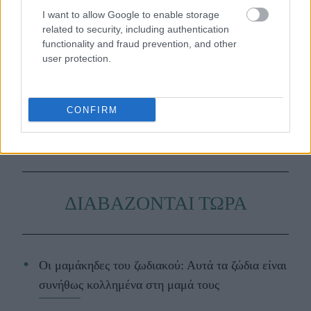
I want to allow Google to enable storage
related to security, including authentication
Μάθε τώρα όλα τα νέα για τα
functionality and fraud prevention, and other
user protection.
αγαπημένα σου διάσημα πρόσωπα.
Ακολούθησε το JennyGr στο
CONFIRM
Google News
.
ΔΙΑΒΑΖΟΝΤΑΙ ΤΩΡΑ
Οι μαμάκηδες του ζωδιακού: Αυτά τα ζώδια είναι
συνήθως κολλημένα στη μαμά τους