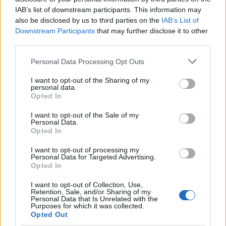
IAB’s list of downstream participants. This information may
also be disclosed by us to third parties on the
IAB’s List of
Downstream Participants
that may further disclose it to other
third parties.
Please note that this website/app uses one or more Google
Personal Data Processing Opt Outs
services and may gather and store information including but
not limited to your visit or usage behaviour. You may click to
I want to opt-out of the Sharing of my
personal data.
grant or deny consent to Google and its third-party tags to
Opted In
use your data for below specified purposes in below Google
consent section.
I want to opt-out of the Sale of my
Personal Data.
Opted In
I want to opt-out of processing my
Personal Data for Targeted Advertising.
Opted In
I want to opt-out of Collection, Use,
Retention, Sale, and/or Sharing of my
Personal Data that Is Unrelated with the
Purposes for which it was collected.
Opted Out