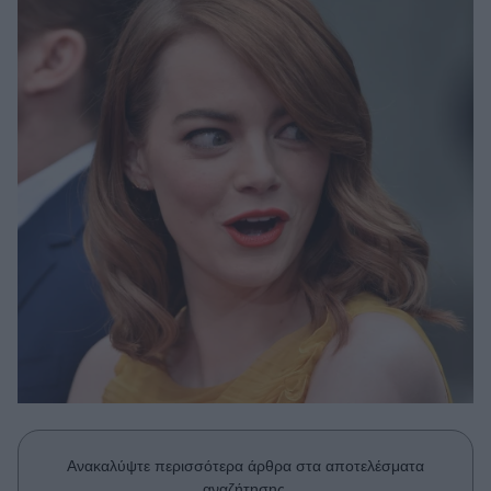
Μακιγιάζ
Beauty News
Well being
Ψυχολογία
Υγεία + Διατροφή
Σχέσεις & Σεξ
Fitness
Woman Power
Parenting
Working Girl
Real Women
Πρόσωπα
Ανακαλύψτε περισσότερα άρθρα στα αποτελέσματα
αναζήτησης.