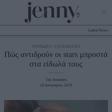
Life Now
What's New
Travel
Latest News
Culture
City Blogging
ABOUT US
ΔΙΑΦΗΜΙΣΤΕΙΤΕ
ΕΠΙΚΟΙΝΩΝΙΑ
ΠΡΟΣΩΠΑ
CELEBRITIES
Πώς αντιδρούν οι stars μπροστά
Fashion
στα είδωλά τους
Shopping
Styling Tips
Fashion News
The Jennettes
10 Ιανουαρίου 2019
Beauty - Ομορφιά
Skincare
Μαλλιά - Νύχια