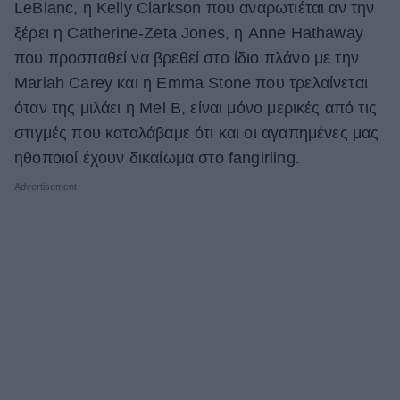
LeBlanc, η Kelly Clarkson που αναρωτιέται αν την
ΒΟΞ
ξέρει η Catherine-Zeta Jones, η Anne Hathaway
που προσπαθεί να βρεθεί στο ίδιο πλάνο με την
Mariah Carey και η Emma Stone που τρελαίνεται
Χωρίς Ταμπέλες
όταν της μιλάει η Mel B, είναι μόνο μερικές από τις
στιγμές που καταλάβαμε ότι και οι αγαπημένες μας
ηθοποιοί έχουν δικαίωμα στο fangirling.
Women's Forum
Hautes Grecians
Γάμος
Market News