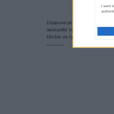
I want t
A post shared by Lad
authenti
Σύμφωνα με τη βρετανική εφημε
ακολουθεί τη Gaga στο Instagra
έδειξαν να έχουν στην τελετή.