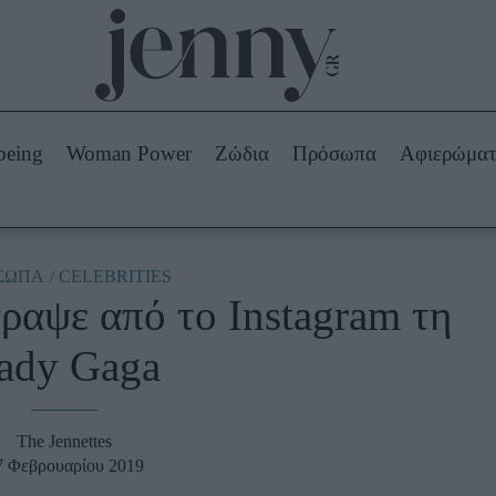
Beauty -
Ομορφιά
ABOUT US
ΔΙΑΦΗΜΙΣΤΕΙΤΕ
ΕΠΙΚΟΙΝΩΝΙΑ
being
Woman Power
Ζώδια
Πρόσωπα
Αφιερώμα
Skincare
ws
Μαλλιά - Νύχια
Μακιγιάζ
Beauty News
ΣΩΠΑ
CELEBRITIES
γραψε από το Instagram τη
πα
Ζώδια
ady Gaga
The Jennettes
7 Φεβρουαρίου 2019