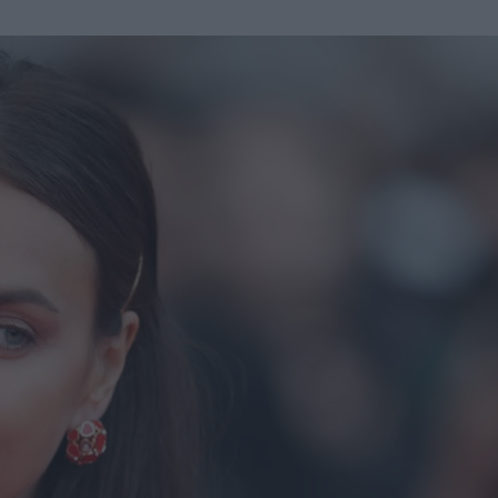
u
ies
Χωρίς Ταμπέλες
Market News