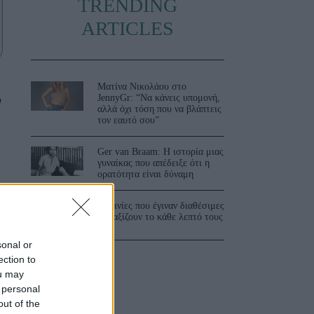
TRENDING
ARTICLES
Ματίνα Νικολάου στο
JennyGr: “Να κάνεις υπομονή,
ν
αλλά όχι τόση που να βλάπτεις
τον εαυτό σου”
Ger van Braam: Η ιστορία μιας
γυναίκας που απέδειξε ότι η
ορατότητα είναι δύναμη
3 ταινίες που έγιναν διαθέσιμες
και αξίζουν το κάθε λεπτό τους
sonal or
ection to
ou may
 personal
out of the