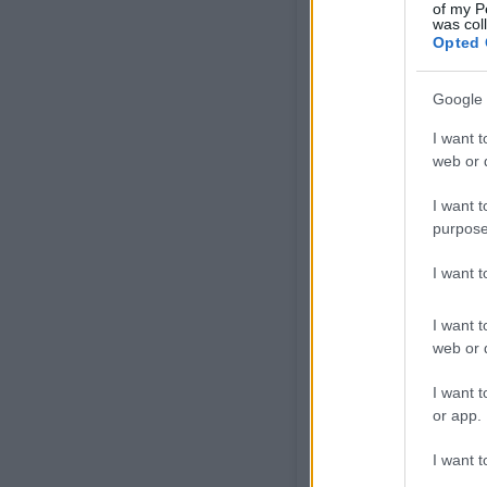
of my P
was col
Opted 
Google 
I want t
web or d
View this post on Inst
I want t
purpose
I want 
I want t
web or d
I want t
or app.
I want t