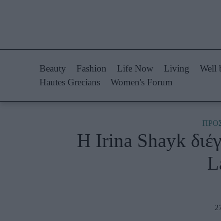
Life Now
Fashion
What's New
Shopping
Beauty
Fashion
Life Now
Living
Well 
Travel
Styling Tips
Hautes Grecians
Women's Forum
Culture
Fashion Ne
City Blogging
ΠΡΟ
Η Irina Shayk διέ
Woman Power
Πρόσω
L
Parenting
Celebrities
Working Girl
Συνεντεύξεις
Real Women
Who
2
True Stories