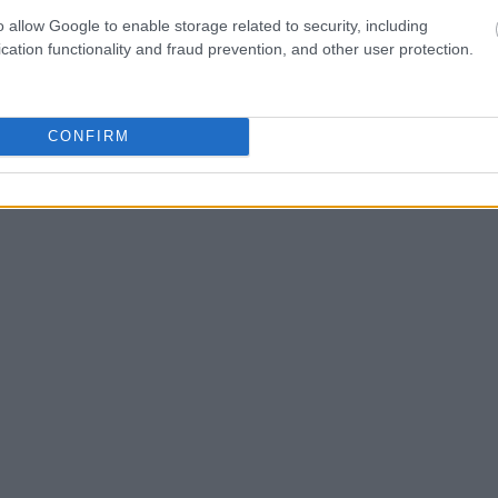
o allow Google to enable storage related to security, including
y Gaga (@ladygaga)
on
Feb 25, 2019 at 6:36pm PST
cation functionality and fraud prevention, and other user protection.
ρίδα «The Sun», το όμορφο μοντέλο σταμάτησε να
m πολύ πριν τη βραδιά των Oscars παρά τη «φιλία» πο
CONFIRM