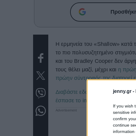
Προσθήκη 
H ερμηνεία του «Shallow» κατά 
το πιο πολυσυζητημένο στιγμιότ
και του Bradley Cooper δεν άργη
τους θέλει μαζί, μέχρι και
η πρώη
πρώην σύντροφός της διατηρεί 
jenny.gr -
Διαβάστε εδώ: Oscars 2019: Το 
έσπασε το internet
If you wish 
sensitive in
confirm you
continue se
information 