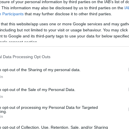
losure of your personal information by third parties on the IAB’s list of
. This information may also be disclosed by us to third parties on the
IA
Participants
that may further disclose it to other third parties.
 that this website/app uses one or more Google services and may gath
including but not limited to your visit or usage behaviour. You may click 
 to Google and its third-party tags to use your data for below specifi
ogle consent section.
βευσης, η Lady Gaga και η Irina Shayk να
l Data Processing Opt Outs
ίνει ότι είχαν και τις καλύτερες σχέσεις.
o opt-out of the Sharing of my personal data.
In
o opt-out of the Sale of my Personal Data.
In
to opt-out of processing my Personal Data for Targeted
ing.
In
o opt-out of Collection, Use, Retention, Sale, and/or Sharing