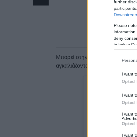
further disc
participants
Downstream 
Please note
information 
deny consent
in below Go
Μπορεί στην ανακοίνωση της βρά
Persona
αγκαλιάζονταν, αλλά αυτό δε σημα
I want t
Opted 
I want t
Opted 
I want 
Advertis
Opted 
I want t