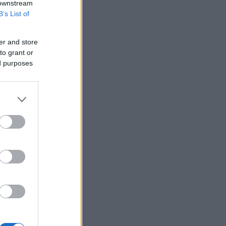
 downstream
B’s List of
er and store
to grant or
ed purposes