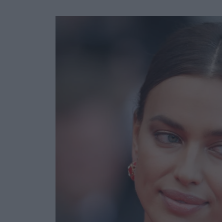
Ask the Gur
Success Stor
Αφιερώματα
ΒΟΞ
Hautes Grecians
Γάμος