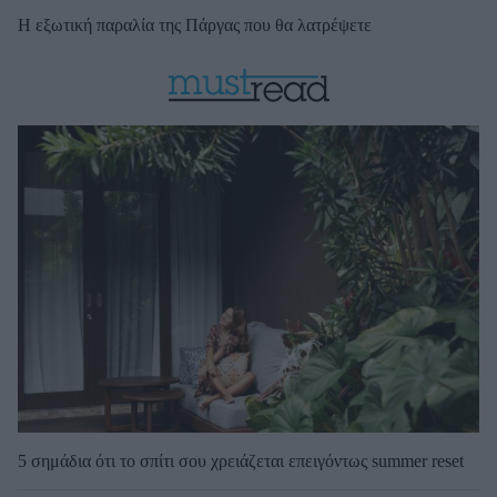
Η εξωτική παραλία της Πάργας που θα λατρέψετε
5 σημάδια ότι το σπίτι σου χρειάζεται επειγόντως summer reset