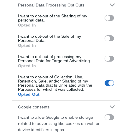
Please note that this website/app uses one or more Google
Personal Data Processing Opt Outs
services and may gather and store information including but
not limited to your visit or usage behaviour. You may click to
I want to opt-out of the Sharing of my
personal data.
grant or deny consent to Google and its third-party tags to
Opted In
use your data for below specified purposes in below Google
consent section.
I want to opt-out of the Sale of my
Personal Data.
Opted In
I want to opt-out of processing my
Personal Data for Targeted Advertising.
Opted In
I want to opt-out of Collection, Use,
Retention, Sale, and/or Sharing of my
Personal Data that Is Unrelated with the
Purposes for which it was collected.
Opted Out
Google consents
I want to allow Google to enable storage
related to advertising like cookies on web or
device identifiers in apps.