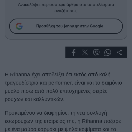
Celebrities
Ανακαλύψτε περισσότερα άρθρα στα αποτελέσματα
Συνεντεύξεις
αναζήτησης.
Who
True Stories
Προσθήκη του jenny.gr στην Google
Ask the Guru
Success Stories
Ζώδια
Η Rihanna έχει αποδείξει ότι εκτός από καλή
Living
τραγουδίστρια και performer, είναι και το δαιμόνιο
Deco
μυαλό πίσω από πολύ επιτυχημένες σειρές
Cooking
ρούχων και καλλυντικών.
Green
Προκειμένου να διαφημίσει τη νέα συλλογή
Αφιερώματα
εσωρούχων της εταιρείας της, η Rihanna ποζαρε
με ένα μαύρο κορμάκι με ψηλά κοψίματα και το