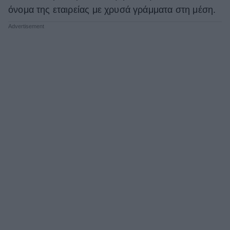
όνομα της εταιρείας με χρυσά γράμματα στη μέση.
ΒΟΞ
Χωρίς Ταμπέλες
Women's Forum
Hautes Grecians
Γάμος
Market News