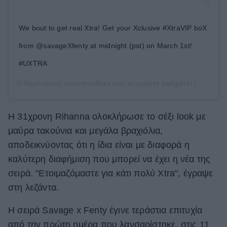
We bout to get real Xtra! Get your Xclusive #XtraVIP boX
from @savageXfenty ‪at midnight‬ (pst) on March 1st!
#UXTRA
Η δημοσίευση κοινοποιήθηκε από το χρήστη
badgalriri
(@badgalriri) στις
Η 31χρονη Rihanna ολοκλήρωσε το σέξι look με
μαύρα τακούνια και μεγάλα βραχιόλια,
αποδεικνύοντας ότι η ίδια είναι με διαφορά η
καλύτερη διαφήμιση που μπορεί να έχει η νέα της
σειρά. "Ετοιμαζόμαστε για κάτι πολύ Xtra", έγραψε
στη λεζάντα.
Η σειρά Savage x Fenty έγινε τεράστια επιτυχία
από την πρώτη ημέρα που λανσαρίστηκε, στις 11