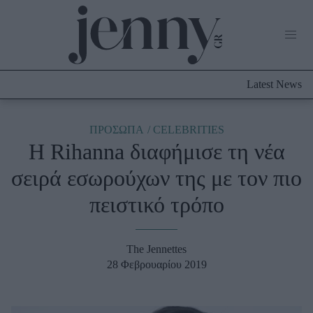
Life Now
What's New
Travel
Latest News
Culture
City Blogging
ABOUT US
ΔΙΑΦΗΜΙΣΤΕΙΤΕ
ΕΠΙΚΟΙΝΩΝΙΑ
ΠΡΟΣΩΠΑ
CELEBRITIES
H Rihanna διαφήμισε τη νέα
Fashion
σειρά εσωρούχων της με τον πιο
Shopping
πειστικό τρόπο
Styling Tips
Fashion News
The Jennettes
Beauty - Ομορφιά
28 Φεβρουαρίου 2019
Skincare
Μαλλιά - Νύχια