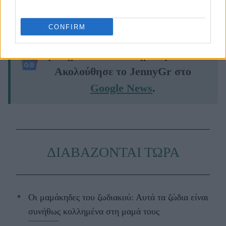
CONFIRM
Μάθε τώρα όλα τα νέα για τα
αγαπημένα σου διάσημα πρόσωπα.
Ακολούθησε το JennyGr στο
Google News
.
ΔΙΑΒΑΖΟΝΤΑΙ ΤΩΡΑ
Οι μαμάκηδες του ζωδιακού: Αυτά τα ζώδια είναι
συνήθως κολλημένα στη μαμά τους