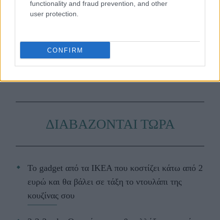
functionality and fraud prevention, and other
Μάθε τώρα όλα τα νέα για τα
user protection.
αγαπημένα σου διάσημα πρόσωπα.
Ακολούθησε το JennyGr στο
CONFIRM
Google News
.
ΔΙΑΒΑΖΟΝΤΑΙ ΤΩΡΑ
Το gadget από τα IKEA που κοστίζει κάτω από 2
ευρώ και θα βάλει σε τάξη το ντουλάπι της
κουζίνας σου