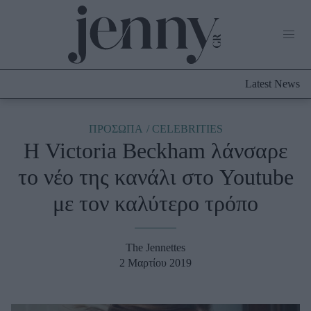
Life Now
What's New
Travel
Latest News
Culture
City Blogging
ABOUT US
ΔΙΑΦΗΜΙΣΤΕΙΤΕ
ΕΠΙΚΟΙΝΩΝΙΑ
ΠΡΟΣΩΠΑ
CELEBRITIES
Η Victoria Beckham λάνσαρε
Fashion
το νέο της κανάλι στο Youtube
Shopping
με τον καλύτερο τρόπο
Styling Tips
Fashion News
The Jennettes
Beauty - Ομορφιά
2 Μαρτίου 2019
Skincare
Μαλλιά - Νύχια