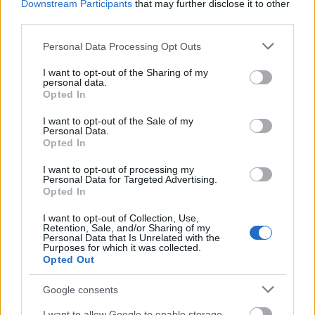
Downstream Participants
that may further disclose it to other
third parties.
Please note that this website/app uses one or more Google
Personal Data Processing Opt Outs
services and may gather and store information including but
not limited to your visit or usage behaviour. You may click to
I want to opt-out of the Sharing of my
personal data.
grant or deny consent to Google and its third-party tags to
Opted In
use your data for below specified purposes in below Google
consent section.
I want to opt-out of the Sale of my
Personal Data.
Opted In
I want to opt-out of processing my
Personal Data for Targeted Advertising.
Opted In
I want to opt-out of Collection, Use,
Retention, Sale, and/or Sharing of my
Personal Data that Is Unrelated with the
Purposes for which it was collected.
Opted Out
Google consents
I want to allow Google to enable storage