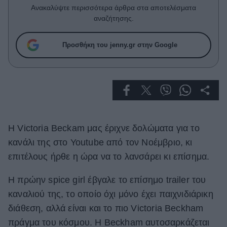
Celebrities
Ανακαλύψτε περισσότερα άρθρα στα αποτελέσματα
Συνεντεύξεις
αναζήτησης.
Who
True Stories
Προσθήκη του jenny.gr στην Google
Ask the Guru
Success Stories
Ζώδια
H Victoria Beckam μας έριχνε δολώματα για το
Living
κανάλι της στο Υοutube από τον Νοέμβριο, κι
Deco
επιτέλους ήρθε η ώρα να το λανσάρει κι επίσημα.
Cooking
Η πρώην spice girl έβγαλε το επίσημο trailer του
Green
καναλιού της, το οποίο όχι μόνο έχει παιχνιδιάρικη
Αφιερώματα
διάθεση, αλλά είναι και το πιο Victoria Beckham
πράγμα του κόσμου. Η Beckham αυτοσαρκάζεται