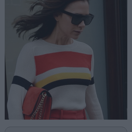
Μακιγιάζ
Beauty News
Well being
Ψυχολογία
Υγεία + Διατροφή
Σχέσεις & Σεξ
Fitness
Woman Power
Parenting
Working Girl
Real Women
Πρόσωπα