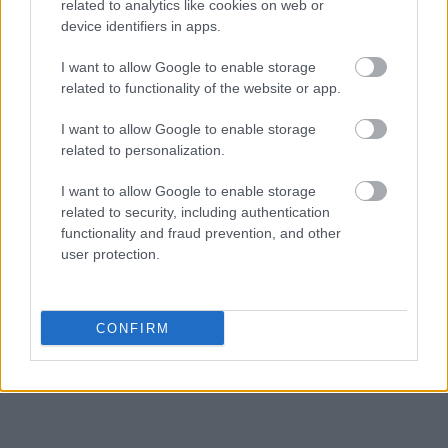
related to analytics like cookies on web or
device identifiers in apps.
Δείτε ακόμη: Πώς άλλαξε η beauty ρουτίνα των
I want to allow Google to enable storage
stars από όταν έγιναν μαμάδες
related to functionality of the website or app.
I want to allow Google to enable storage
related to personalization.
I want to allow Google to enable storage
related to security, including authentication
functionality and fraud prevention, and other
user protection.
CONFIRM