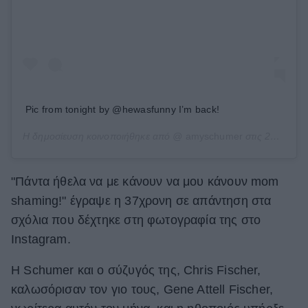
Pic from tonight by @hewasfunny I’m back!
Η δημοσίευση κοινοποιήθηκε από @
amyschumer
στις
20 Μάι, 2019 στις 6:59 μμ PDT
"Πάντα ήθελα να με κάνουν να μου κάνουν mom
shaming!" έγραψε η 37χρονη σε απάντηση στα
σχόλια που δέχτηκε στη φωτογραφία της στο
Instagram.
Η Schumer και ο σύζυγός της, Chris Fischer,
καλωσόρισαν τον γιο τους, Gene Attell Fischer,