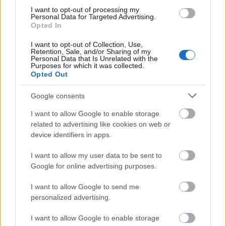
I want to opt-out of processing my
Personal Data for Targeted Advertising.
Opted In
I want to opt-out of Collection, Use,
Retention, Sale, and/or Sharing of my
Δείτε αυτή τη δημοσίευση στο Instagram.
Personal Data that Is Unrelated with the
Purposes for which it was collected.
Opted Out
Google consents
I want to allow Google to enable storage
related to advertising like cookies on web or
device identifiers in apps.
I want to allow my user data to be sent to
Google for online advertising purposes.
Sending out love to the moms shaming me for doing
standup last night! #tinystairs #schumerpumprules pic by
I want to allow Google to send me
personalized advertising.
@mofischhh
I want to allow Google to enable storage
Η δημοσίευση κοινοποιήθηκε από @
amyschumer
στις
21 Μάι, 2019 στις 6:26 μμ PDT