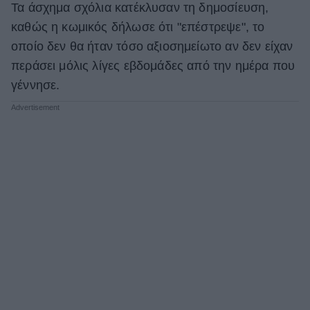
Τα άσχημα σχόλια κατέκλυσαν τη δημοσίευση,
ΒΟΞ
καθώς η κωμικός δήλωσε ότι "επέστρεψε", το
οποίο δεν θα ήταν τόσο αξιοσημείωτο αν δεν είχαν
περάσει μόλις λίγες εβδομάδες από την ημέρα που
Χωρίς Ταμπέλες
γέννησε.
Women's Forum
Hautes Grecians
Γάμος
Market News