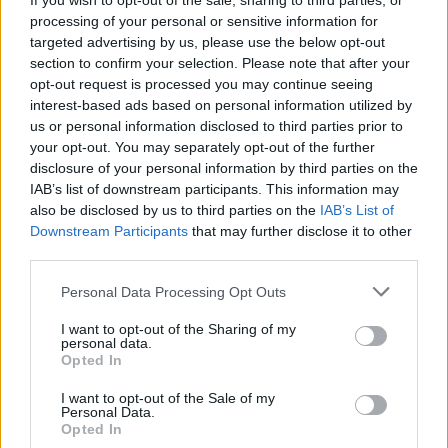
If you wish to opt-out of the sale, sharing to third parties, or
processing of your personal or sensitive information for
targeted advertising by us, please use the below opt-out
section to confirm your selection. Please note that after your
opt-out request is processed you may continue seeing
Η απάντηση της Schumer όμως, ήταν μια
interest-based ads based on personal information utilized by
φωτογραφία στην οποία ποζάρει με μια αντλία
us or personal information disclosed to third parties prior to
your opt-out. You may separately opt-out of the further
θηλασμού, και γράφει: "Στέλνω την αγάπη μου σε
disclosure of your personal information by third parties on the
όλες τις μαμάδες που μου ασκούν κριτική για το ότι
IAB’s list of downstream participants. This information may
έκανα standup χθες βράδυ".
also be disclosed by us to third parties on the
IAB’s List of
Downstream Participants
that may further disclose it to other
third parties.
Please note that this website/app uses one or more Google
Personal Data Processing Opt Outs
services and may gather and store information including but
not limited to your visit or usage behaviour. You may click to
I want to opt-out of the Sharing of my
personal data.
grant or deny consent to Google and its third-party tags to
Opted In
use your data for below specified purposes in below Google
consent section.
I want to opt-out of the Sale of my
Personal Data.
Opted In