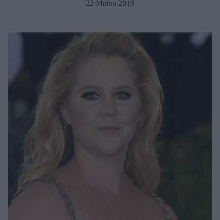
22 Μαΐου 2019
Μακιγιάζ
Beauty News
Well being
Ψυχολογία
Υγεία + Διατροφή
Σχέσεις & Σεξ
Fitness
Woman Power
Parenting
Working Girl
Real Women
Πρόσωπα