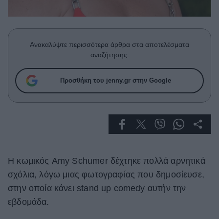
Celebrities
Συνεντεύξεις
Who
True Stories
Ανακαλύψτε περισσότερα άρθρα στα αποτελέσματα
Ask the Guru
αναζήτησης.
Success Stories
Προσθήκη του jenny.gr στην Google
Ζώδια
Living
Deco
Η κωμικός Amy Schumer δέχτηκε πολλά αρνητικά
Cooking
Green
σχόλια, λόγω μιας φωτογραφίας που δημοσίευσε,
στην οποία κάνει stand up comedy αυτήν την
Αφιερώματα
εβδομάδα.