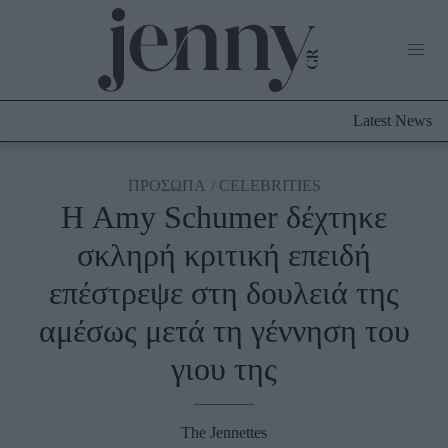
Life Now
What's New
Travel
Latest News
Culture
City Blogging
ABOUT US
ΔΙΑΦΗΜΙΣΤΕΙΤΕ
ΕΠΙΚΟΙΝΩΝΙΑ
ΠΡΟΣΩΠΑ
CELEBRITIES
Η Amy Schumer δέχτηκε
Fashion
σκληρή κριτική επειδή
Shopping
επέστρεψε στη δουλειά της
Styling Tips
Fashion News
αμέσως μετά τη γέννηση του
γιου της
Beauty - Ομορφιά
Skincare
The Jennettes
Μαλλιά - Νύχια