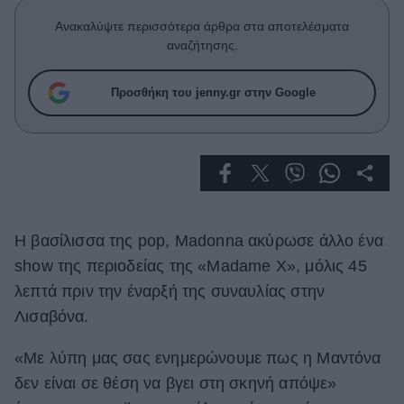
Celebrities
Ανακαλύψτε περισσότερα άρθρα στα αποτελέσματα
Συνεντεύξεις
αναζήτησης.
Who
True Stories
Προσθήκη του jenny.gr στην Google
Ask the Guru
Success Stories
Ζώδια
Living
Η βασίλισσα της pop, Μadonna ακύρωσε άλλο ένα
show της περιοδείας της «Madame X», μόλις 45
Deco
λεπτά πριν την έναρξή της συναυλίας στην
Cooking
Λισαβόνα.
Green
«Με λύπη μας σας ενημερώνουμε πως η Μαντόνα
Αφιερώματα
δεν είναι σε θέση να βγει στη σκηνή απόψε»