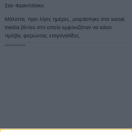
Σαν Φραντσίσκο.
Μάλιστα, πριν λίγες ημέρες, μοιράστηκε στα social
media βίντεο στο οποίο εμφανιζόταν να κάνει
πρόβα, φορώντας επιγονατίδες.