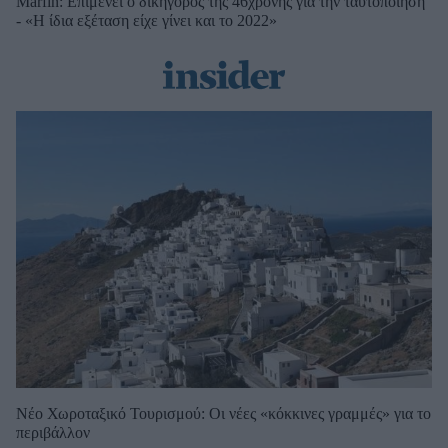
Marfin: Επιμένει ο δικηγόρος της 46χρονης για την ταυτοποίηση
- «Η ίδια εξέταση είχε γίνει και το 2022»
Νέο Χωροταξικό Τουρισμού: Οι νέες «κόκκινες γραμμές» για το
περιβάλλον