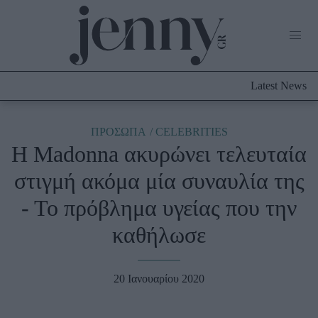
Life Now
What's New
Travel
Latest News
Culture
City Blogging
ABOUT US
ΔΙΑΦΗΜΙΣΤΕΙΤΕ
ΕΠΙΚΟΙΝΩΝΙΑ
ΠΡΟΣΩΠΑ
CELEBRITIES
Η Madonna ακυρώνει τελευταία
Fashion
στιγμή ακόμα μία συναυλία της
Shopping
- Το πρόβλημα υγείας που την
Styling Tips
Fashion News
καθήλωσε
Beauty - Ομορφιά
20 Ιανουαρίου 2020
Skincare
Μαλλιά - Νύχια