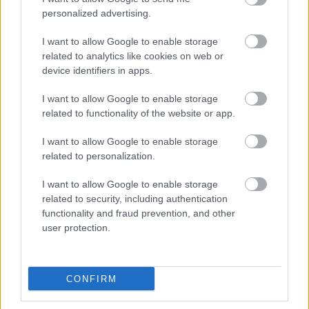
personalized advertising.
Οι μαμάκηδες του ζωδιακού: Αυτά τα ζώδια είναι
I want to allow Google to enable storage
related to analytics like cookies on web or
συνήθως κολλημένα στη μαμά τους
device identifiers in apps.
Τα 6 σημεία του σπιτιού που δεν χρειάζεται να
I want to allow Google to enable storage
related to functionality of the website or app.
καθαρίζεις κάθε εβδομάδα
I want to allow Google to enable storage
3-3-3 rule: Ο κανόνας που θα αλλάξει τον τρόπο
related to personalization.
που ντύνεσαι
I want to allow Google to enable storage
related to security, including authentication
functionality and fraud prevention, and other
user protection.
TAGS
MADONNA
ΑΚΥΡΩΣΗ ΣΥΝΑΥΛΙΑΣ
CONFIRM