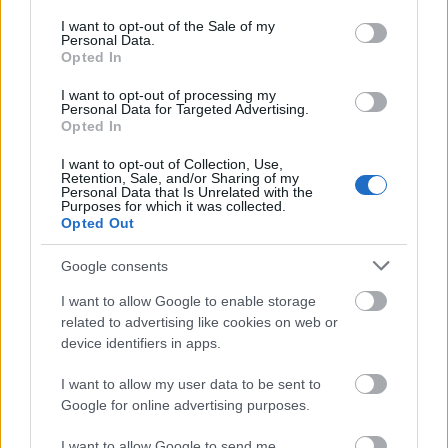
consent section.
I want to opt-out of the Sale of my
Personal Data.
Opted In
Ελπίζουμε να την δούμε και πάλι σύντομα στη
I want to opt-out of processing my
σκηνή.
Personal Data for Targeted Advertising.
Opted In
I want to opt-out of Collection, Use,
Retention, Sale, and/or Sharing of my
Μάθε τώρα όλα τα νέα για τα
Personal Data that Is Unrelated with the
Purposes for which it was collected.
αγαπημένα σου διάσημα πρόσωπα.
Opted Out
Ακολούθησε το JennyGr στο
Google consents
Google News
.
I want to allow Google to enable storage
related to advertising like cookies on web or
device identifiers in apps.
I want to allow my user data to be sent to
Google for online advertising purposes.
ΔΙΑΒΑΖΟΝΤΑΙ ΤΩΡΑ
I want to allow Google to send me