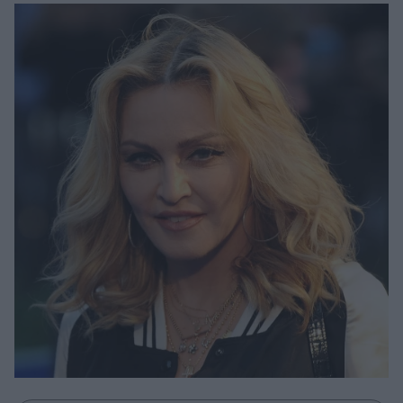
Μακιγιάζ
Beauty News
Well being
Ψυχολογία
Υγεία + Διατροφή
Σχέσεις & Σεξ
Fitness
Woman Power
Parenting
Working Girl
Real Women
Πρόσωπα