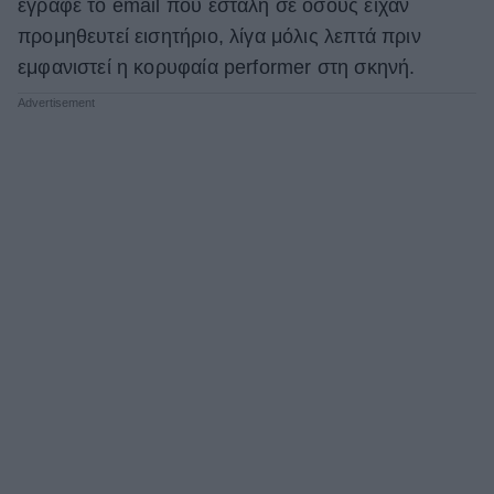
έγραφε το email που εστάλη σε όσους είχαν
ΒΟΞ
προμηθευτεί εισητήριο, λίγα μόλις λεπτά πριν
εμφανιστεί η κορυφαία performer στη σκηνή.
Χωρίς Ταμπέλες
Women's Forum
Hautes Grecians
Γάμος
Market News