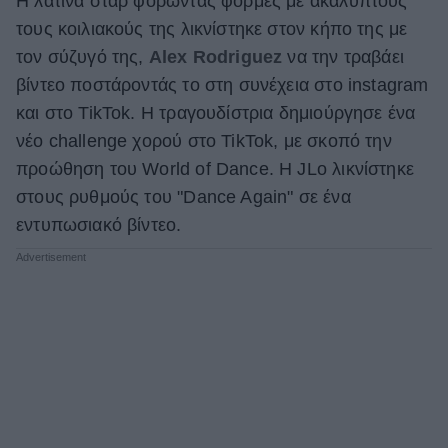
Η λατίνα σταρ φορώντας φόρμες με ακάλυπτους
τους κοιλιακούς της λικνίστηκε στον κήπο της με
ΒΟΞ
τον σύζυγό της,
Alex Rodriguez
να την τραβάει
βίντεο ποστάροντάς το στη συνέχεια στο instagram
Χωρίς Ταμπέλες
και στο TikTok. Η τραγουδίστρια δημιούργησε ένα
νέο challenge χορού στο TikTok, με σκοπό την
προώθηση του World of Dance. Η JLo λικνίστηκε
Women's Forum
στους ρυθμούς του "Dance Again" σε ένα
εντυπωσιακό βίντεο.
Hautes Grecians
Γάμος
Market News