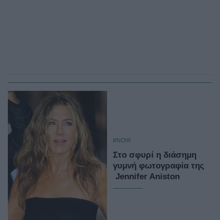
#NOW
Στο σφυρί η διάσημη
γυμνή φωτογραφία της
Jennifer Aniston