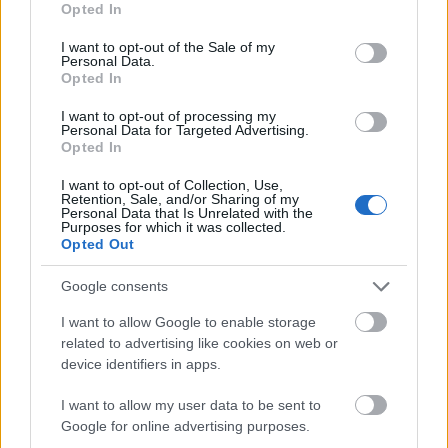
Opted In
use your data for below specified purposes in below Google
consent section.
I want to opt-out of the Sale of my
Personal Data.
Opted In
I want to opt-out of processing my
Personal Data for Targeted Advertising.
Η Lady Gaga με Brandon Maxwell
Opted In
I want to opt-out of Collection, Use,
Retention, Sale, and/or Sharing of my
Personal Data that Is Unrelated with the
Purposes for which it was collected.
Μάθε τώρα όλα τα νέα για τα
Opted Out
αγαπημένα σου διάσημα πρόσωπα.
Google consents
Ακολούθησε το JennyGr στο
I want to allow Google to enable storage
Google News
.
related to advertising like cookies on web or
device identifiers in apps.
I want to allow my user data to be sent to
Google for online advertising purposes.