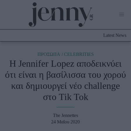
Life Now
What's New
Travel
Latest News
Culture
City Blogging
ABOUT US
ΔΙΑΦΗΜΙΣΤΕΙΤΕ
ΕΠΙΚΟΙΝΩΝΙΑ
ΠΡΟΣΩΠΑ
CELEBRITIES
Η Jennifer Lopez αποδεικνύει
Fashion
ότι είναι η βασίλισσα του χορού
Shopping
και δημιουργεί νέο challenge
Styling Tips
Fashion News
στο Tik Tok
Beauty - Ομορφιά
The Jennettes
Skincare
24 Μαΐου 2020
Μαλλιά - Νύχια