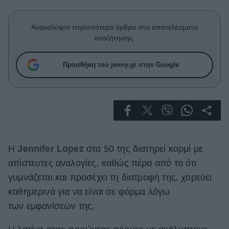
Celebrities
Συνεντεύξεις
Ανακαλύψτε περισσότερα άρθρα στα αποτελέσματα
Who
αναζήτησης.
True Stories
Ask the Guru
Προσθήκη του jenny.gr στην Google
Success Stories
Ζώδια
Living
Η
Jennifer Lopez
στα 50 της διατηρεί κορμί με
Deco
απίστευτες αναλογίες, καθώς πέρα από το ότι
Cooking
γυμνάζεται και προσέχει τη διατροφή της, χορεύει
Green
καθημερινά για να είναι σε φόρμα λόγω
Αφιερώματα
των εμφανίσεών της.