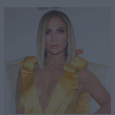
Μακιγιάζ
Beauty News
Well being
Ψυχολογία
Υγεία + Διατροφή
Σχέσεις & Σεξ
Fitness
Woman Power
Parenting
Working Girl
Real Women
Πρόσωπα