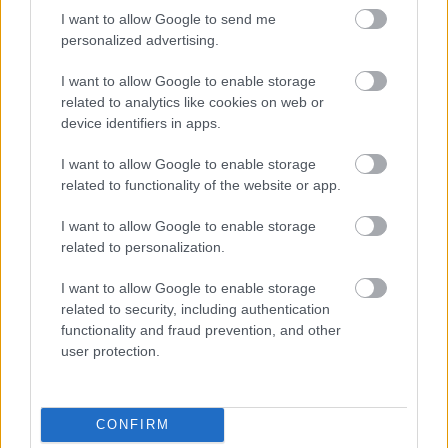
ΔΙΑΒΑΖΟΝΤΑΙ ΤΩΡΑ
I want to allow Google to send me
personalized advertising.
I want to allow Google to enable storage
related to analytics like cookies on web or
Το gadget από τα IKEA που κοστίζει κάτω από 2
device identifiers in apps.
ευρώ και θα βάλει σε τάξη το ντουλάπι της
I want to allow Google to enable storage
κουζίνας σου
related to functionality of the website or app.
Όσοι μεγάλωσαν χωρίς κινητά, απέκτησαν 6
I want to allow Google to enable storage
δεξιότητες ζωής που οι νέοι δεν θα μάθουν ποτέ
related to personalization.
I want to allow Google to enable storage
10 διάφανα γαλλικά μανικιούρ για το απόλυτο
related to security, including authentication
clean girl look
functionality and fraud prevention, and other
user protection.
CONFIRM
TAGS
JLO
JENNIFER LOPEZ
TIK TOK