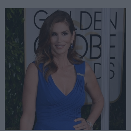
Μακιγιάζ
Beauty News
Well being
Ψυχολογία
Υγεία + Διατροφή
Σχέσεις & Σεξ
Fitness
Woman Power
Parenting
Working Girl
Real Women
Πρόσωπα