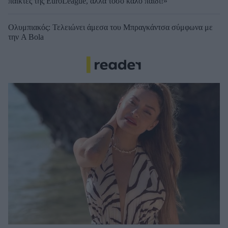
παίκτες της EuroLeague, αλλά τόσο καλό παιδί!»
Ολυμπιακός: Τελειώνει άμεσα του Μπραγκάντσα σύμφωνα με
την A Bola