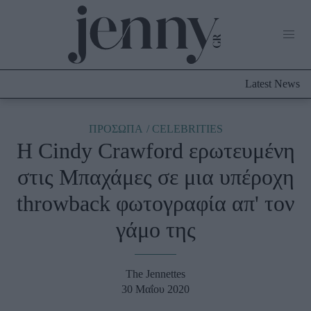
Life Now
What's New
Travel
Latest News
Culture
City Blogging
ABOUT US
ΔΙΑΦΗΜΙΣΤΕΙΤΕ
ΕΠΙΚΟΙΝΩΝΙΑ
ΠΡΟΣΩΠΑ
CELEBRITIES
H Cindy Crawford ερωτευμένη
Fashion
στις Μπαχάμες σε μια υπέροχη
Shopping
throwback φωτογραφία απ' τον
Styling Tips
Fashion News
γάμο της
Beauty - Ομορφιά
The Jennettes
Skincare
30 Μαΐου 2020
Μαλλιά - Νύχια