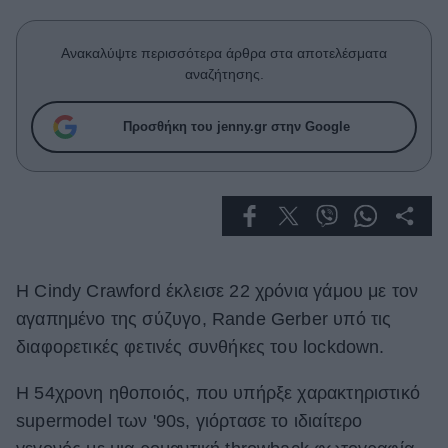
Celebrities
Συνεντεύξεις
Ανακαλύψτε περισσότερα άρθρα στα αποτελέσματα
Who
αναζήτησης.
True Stories
Ask the Guru
Προσθήκη του jenny.gr στην Google
Success Stories
Ζώδια
Living
Η Cindy Crawford έκλεισε 22 χρόνια γάμου με τον
Deco
αγαπημένο της σύζυγο, Rande Gerber υπό τις
Cooking
διαφορετικές φετινές συνθήκες του lockdown.
Green
Η 54χρονη ηθοποιός, που υπήρξε χαρακτηριστικό
Αφιερώματα
supermodel των '90s, γιόρτασε το ιδιαίτερο