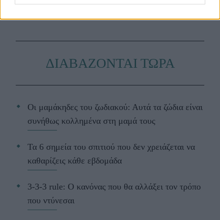
Google News
.
ΔΙΑΒΑΖΟΝΤΑΙ ΤΩΡΑ
Οι μαμάκηδες του ζωδιακού: Αυτά τα ζώδια είναι
συνήθως κολλημένα στη μαμά τους
Τα 6 σημεία του σπιτιού που δεν χρειάζεται να
καθαρίζεις κάθε εβδομάδα
3-3-3 rule: Ο κανόνας που θα αλλάξει τον τρόπο
που ντύνεσαι