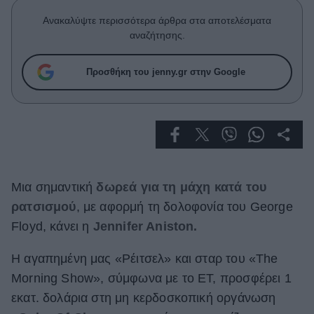
Celebrities
Ανακαλύψτε περισσότερα άρθρα στα αποτελέσματα
Συνεντεύξεις
αναζήτησης.
Who
True Stories
Προσθήκη του jenny.gr στην Google
Ask the Guru
Success Stories
Ζώδια
Living
Μια σημαντική
δωρεά για τη μάχη κατά του
ρατσισμού
, με αφορμή τη δολοφονία του George
Deco
Floyd, κάνει η
Jennifer Aniston.
Cooking
Green
Η αγαπημένη μας «Ρέιτσελ» και σταρ του «The
Morning Show», σύμφωνα με το ET, προσφέρει 1
Αφιερώματα
εκατ. δολάρια στη μη κερδοσκοπική οργάνωση