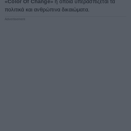
«
Color Of Change
» η οποία υπερασπίζεται τα
ΒΟΞ
πολιτικά και ανθρώπινα δικαιώματα.
Χωρίς Ταμπέλες
Women's Forum
Hautes Grecians
Γάμος
Market News