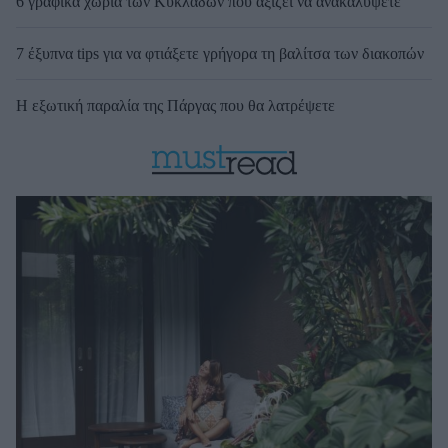
6 γραφικά χωριά των Κυκλάδων που αξίζει να ανακαλύψετε
7 έξυπνα tips για να φτιάξετε γρήγορα τη βαλίτσα των διακοπών
Η εξωτική παραλία της Πάργας που θα λατρέψετε