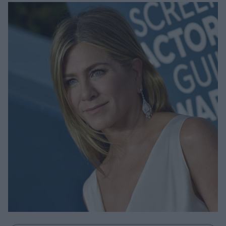
Μακιγιάζ
Beauty News
Well being
Ψυχολογία
Υγεία + Διατροφή
Σχέσεις & Σεξ
Fitness
Woman Power
Parenting
Working Girl
Real Women
Πρόσωπα