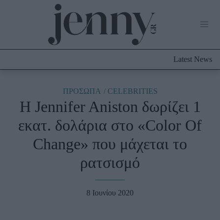
Life Now
What's New
Travel
Latest News
Culture
City Blogging
ABOUT US
ΔΙΑΦΗΜΙΣΤΕΙΤΕ
ΕΠΙΚΟΙΝΩΝΙΑ
ΠΡΟΣΩΠΑ
CELEBRITIES
H Jennifer Aniston δωρίζει 1
Fashion
εκατ. δολάρια στο «Color Of
Shopping
Change» που μάχεται το
Styling Tips
Fashion News
ρατσισμό
Beauty - Ομορφιά
8 Ιουνίου 2020
Skincare
Μαλλιά - Νύχια