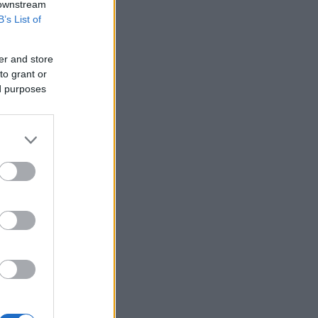
 downstream
B’s List of
er and store
to grant or
ed purposes