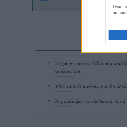
Ακολούθησε 
I want t
authenti
ΔΙΑΒ
Το gadget από τα IKEA που κοστίζ
κουζίνας σου
3-3-3 rule: Ο κανόνας που θα αλλά
Οι μαμάκηδες του ζωδιακού: Αυτά 