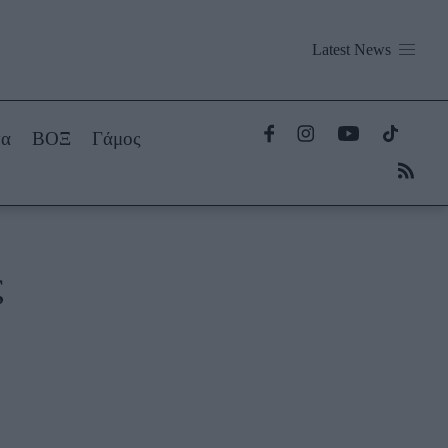
Well being
Latest News
Ψυχολογία
τα
ΒΟΞ
Γάμος
Υγεία + Διατροφή
Σχέσεις & Σεξ
Fitness
ς
Living
Deco
Cooking
Green