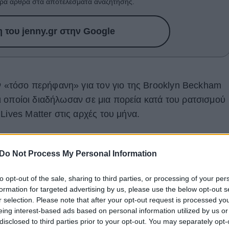
ρα άρθρα στα αποτελέσματα αναζήτησης.
του jenny.gr στην Google
αν «τόσο περήφανη» για τον γιο της Βrooklyn Βeckham
 oι οποίοι διαδήλωσαν σε μια πορεία κατά του ρατσισμού
Lives Matter στις αρχές του μήνα.
ηκε στο Instagram μια ασπρόμαυρη φωτογραφία του
οιού, 25 ετών, από πορεία διαμαρτυρίας στο Λος
Do Not Process My Personal Information
ο του George Floyd τον περασμένο μήνα.
to opt-out of the sale, sharing to third parties, or processing of your per
formation for targeted advertising by us, please use the below opt-out s
r selection. Please note that after your opt-out request is processed y
eing interest-based ads based on personal information utilized by us or
disclosed to third parties prior to your opt-out. You may separately opt-