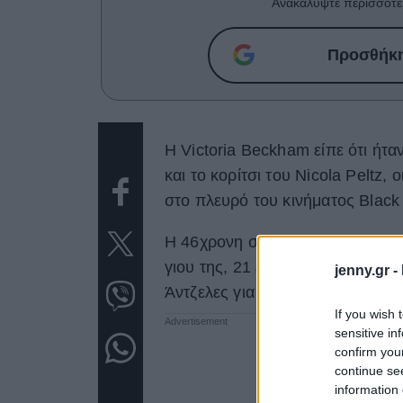
Ανακαλύψτε περισσότε
Προσθήκη 
Η Victoria Beckham είπε ότι ήτ
και το κορίτσι του Nicola Peltz,
στο πλευρό του κινήματος Black 
Η 46χρονη σχεδιάστρια μοιράστ
γιου της, 21 ετών, και της ηθοπ
jenny.gr -
Άντζελες για τον τραγικό θάνατ
If you wish 
sensitive in
confirm you
continue se
information 