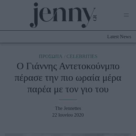
Life Now
What's New
Travel
Latest News
Culture
City Blogging
ABOUT US
ΔΙΑΦΗΜΙΣΤΕΙΤΕ
ΕΠΙΚΟΙΝΩΝΙΑ
ΠΡΟΣΩΠΑ
CELEBRITIES
Ο Γιάννης Αντετοκούνμπο
Fashion
πέρασε την πιο ωραία μέρα
Shopping
παρέα με τον γιο του
Styling Tips
Fashion News
The Jennettes
Beauty - Ομορφιά
22 Ιουνίου 2020
Skincare
Μαλλιά - Νύχια