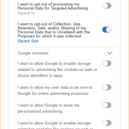
Μάθε τώρα όλα τα νέα για τα
I want to opt-out of processing my
Personal Data for Targeted Advertising.
αγαπημένα σου διάσημα πρόσωπα.
Opted In
Ακολούθησε το JennyGr στο
I want to opt-out of Collection, Use,
Retention, Sale, and/or Sharing of my
Google News
.
Personal Data that Is Unrelated with the
Purposes for which it was collected.
Opted Out
Google consents
I want to allow Google to enable storage
ΔΙΑΒΑΖΟΝΤΑΙ ΤΩΡΑ
related to advertising like cookies on web or
device identifiers in apps.
I want to allow my user data to be sent to
Google for online advertising purposes.
Οι μαμάκηδες του ζωδιακού: Αυτά τα ζώδια είναι
συνήθως κολλημένα στη μαμά τους
I want to allow Google to send me
personalized advertising.
Τα 6 σημεία του σπιτιού που δεν χρειάζεται να
I want to allow Google to enable storage
καθαρίζεις κάθε εβδομάδα
related to analytics like cookies on web or