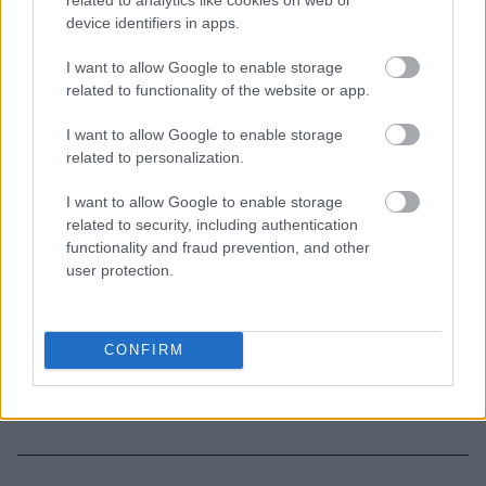
device identifiers in apps.
3-3-3 rule: Ο κανόνας που θα αλλάξει τον τρόπο
I want to allow Google to enable storage
που ντύνεσαι
related to functionality of the website or app.
I want to allow Google to enable storage
related to personalization.
TAGS
ΓΙΑΝΝΗΣ ΑΝΤΕΤΟΚΟΥΝΜΠΟ
LIAM
I want to allow Google to enable storage
ΓΙΟΡΤΗ ΤΟΥ ΠΑΤΕΡΑ
related to security, including authentication
functionality and fraud prevention, and other
user protection.
CONFIRM