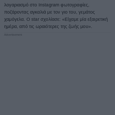
λογαριασμό στο Instagram φωτογραφίες,
ΒΟΞ
ποζάροντας αγκαλιά με τον γιο του, γεμάτος
χαμόγελα. Ο star σχολίασε: «Είχαμε μία εξαιρετική
ημέρα, από τις ωραιότερες της ζωής μου».
Χωρίς Ταμπέλες
Women's Forum
Hautes Grecians
Γάμος
Market News