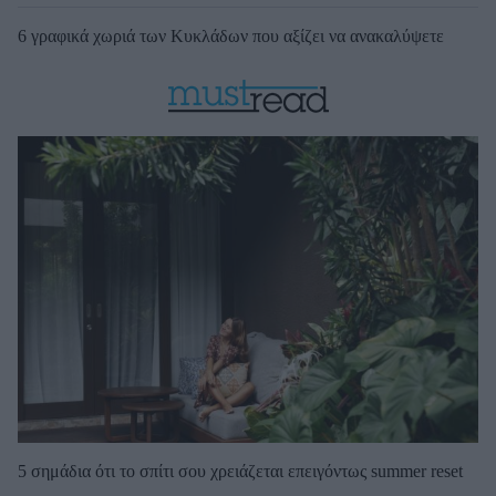
6 γραφικά χωριά των Κυκλάδων που αξίζει να ανακαλύψετε
5 σημάδια ότι το σπίτι σου χρειάζεται επειγόντως summer reset