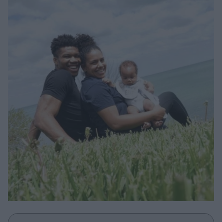
Μακιγιάζ
Beauty News
Well being
Ψυχολογία
Υγεία + Διατροφή
Σχέσεις & Σεξ
Fitness
Woman Power
Parenting
Working Girl
Real Women
Πρόσωπα