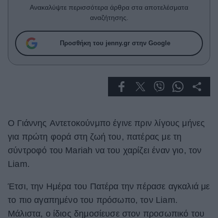
Celebrities
Ανακαλύψτε περισσότερα άρθρα στα αποτελέσματα
Συνεντεύξεις
αναζήτησης.
Who
True Stories
Προσθήκη του jenny.gr στην Google
Ask the Guru
Success Stories
Ζώδια
Ο Γιάννης Αντετοκούνμπο έγινε πριν λίγους μήνες
Living
για πρώτη φορά στη ζωή του, πατέρας με τη
Deco
σύντροφό του Mariah να του χαρίζει έναν γιο, τον
Cooking
Liam.
Green
Έτσι, την Ημέρα του Πατέρα την πέρασε αγκαλιά με
Αφιερώματα
το πιο αγαπημένο του πρόσωπο, τον Liam.
Μάλιστα, ο ίδιος δημοσίευσε στον προσωπικό του