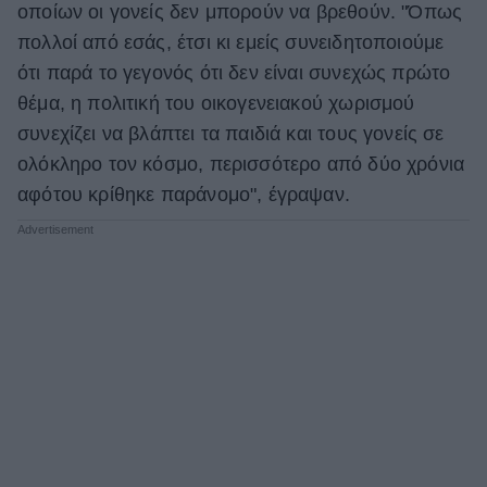
οποίων οι γονείς δεν μπορούν να βρεθούν. "Όπως
ΒΟΞ
πολλοί από εσάς, έτσι κι εμείς συνειδητοποιούμε
ότι παρά το γεγονός ότι δεν είναι συνεχώς πρώτο
θέμα, η πολιτική του οικογενειακού χωρισμού
Χωρίς Ταμπέλες
συνεχίζει να βλάπτει τα παιδιά και τους γονείς σε
ολόκληρο τον κόσμο, περισσότερο από δύο χρόνια
αφότου κρίθηκε παράνομο", έγραψαν.
Women's Forum
Hautes Grecians
Γάμος
Market News