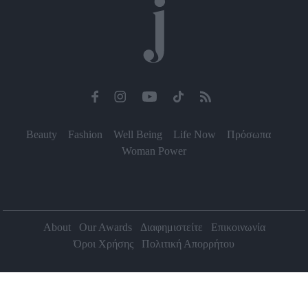
Beauty
Fashion
Well Being
Life Now
Πρόσωπα
Woman Power
About
Our Awards
Διαφημιστείτε
Επικοινωνία
Όροι Χρήσης
Πολιτική Απορρήτου
2026 Jenny.gr | All rights reserved