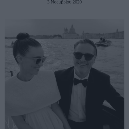
3 Νοεμβρίου 2020
Μακιγιάζ
Beauty News
Well being
Ψυχολογία
Υγεία + Διατροφή
Σχέσεις & Σεξ
Fitness
Woman Power
Parenting
Working Girl
Real Women
Πρόσωπα