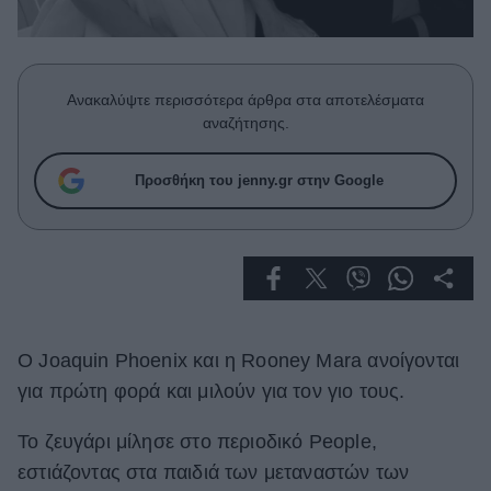
Celebrities
Συνεντεύξεις
Who
True Stories
Ανακαλύψτε περισσότερα άρθρα στα αποτελέσματα
Ask the Guru
αναζήτησης.
Success Stories
Προσθήκη του jenny.gr στην Google
Ζώδια
Living
Deco
Ο Joaquin Phoenix και η Rooney Mara ανοίγονται
Cooking
Green
για πρώτη φορά και μιλούν για τον γιο τους.
Αφιερώματα
Το ζευγάρι μίλησε στο περιοδικό People,
εστιάζοντας στα παιδιά των μεταναστών των