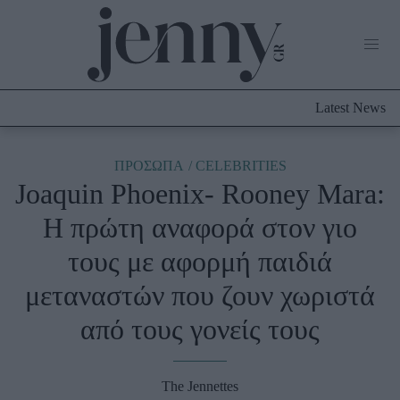
Life Now
What's New
Travel
Latest News
Culture
City Blogging
ABOUT US
ΔΙΑΦΗΜΙΣΤΕΙΤΕ
ΕΠΙΚΟΙΝΩΝΙΑ
ΠΡΟΣΩΠΑ
CELEBRITIES
Joaquin Phoenix- Rooney Mara:
Fashion
Η πρώτη αναφορά στον γιο
Shopping
τους με αφορμή παιδιά
Styling Tips
Fashion News
μεταναστών που ζουν χωριστά
από τους γονείς τους
Beauty - Ομορφιά
Skincare
The Jennettes
Μαλλιά - Νύχια