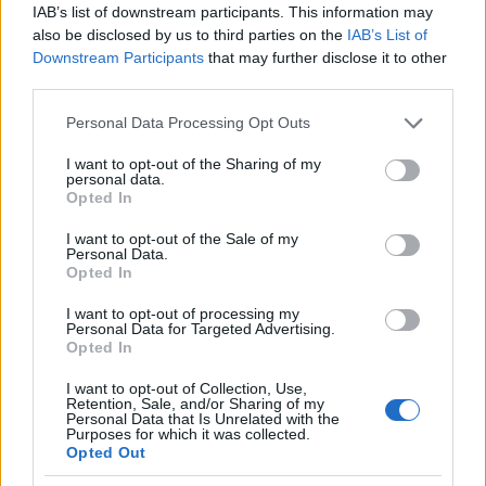
IAB’s list of downstream participants. This information may
also be disclosed by us to third parties on the
IAB’s List of
Downstream Participants
that may further disclose it to other
third parties.
Please note that this website/app uses one or more Google
Personal Data Processing Opt Outs
services and may gather and store information including but
"Για χάρη του έθνους μας, ελπίζω ότι θα
not limited to your visit or usage behaviour. You may click to
I want to opt-out of the Sharing of my
μπορέσουμε να τους πούμε ότι η Αμερική απέρριψε
personal data.
grant or deny consent to Google and its third-party tags to
Opted In
κατηγορηματικά αυτή τη σκληρότητα και ζήτησε
use your data for below specified purposes in below Google
consent section.
από τους εκπροσώπους μας να κάνουν ό, τι
I want to opt-out of the Sale of my
Personal Data.
μπορούν για να βρουν αυτούς τους αγνοούμενους
Opted In
γονείς”.
I want to opt-out of processing my
Personal Data for Targeted Advertising.
Opted In
Δείτε ακόμη: Το σπίτι της Rooney Mara μοιάζει σα
να βγήκε από περιοδικό
I want to opt-out of Collection, Use,
Retention, Sale, and/or Sharing of my
Personal Data that Is Unrelated with the
Purposes for which it was collected.
Opted Out