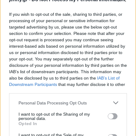
If you wish to opt-out of the sale, sharing to third parties, or
processing of your personal or sensitive information for
targeted advertising by us, please use the below opt-out
section to confirm your selection. Please note that after your
opt-out request is processed you may continue seeing
interest-based ads based on personal information utilized by
us or personal information disclosed to third parties prior to
your opt-out. You may separately opt-out of the further
disclosure of your personal information by third parties on the
IAB’s list of downstream participants. This information may
also be disclosed by us to third parties on the
IAB’s List of
Downstream Participants
that may further disclose it to other
third parties.
Please note that this website/app uses one or more Google
Personal Data Processing Opt Outs
Δείτε ακόμη:
services and may gather and store information including but
not limited to your visit or usage behaviour. You may click to
I want to opt-out of the Sharing of my
personal data.
Γίνε κι εσύ μέλος μόνο με 6€/ έτος στο
grant or deny consent to Google and its third-party tags to
Opted In
use your data for below specified purposes in below Google
συνδρομητικό Jenny.gr Exclusive Benefits
consent section.
I want to opt-out of the Sale of my