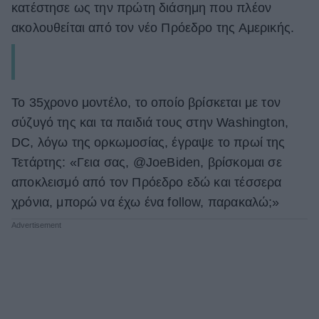
κατέστησε ως την πρώτη διάσημη που πλέον
ΒΟΞ
ακολουθείται από τον νέο Πρόεδρο της Αμερικής.
Χωρίς Ταμπέλες
Το 35χρονο μοντέλο, το οποίο βρίσκεται με τον
σύζυγό της και τα παιδιά τους στην Washington,
Women's Forum
DC, λόγω της ορκωμοσίας, έγραψε το πρωί της
Τετάρτης: «Γεια σας, @JoeBiden, βρίσκομαι σε
αποκλεισμό από τον Πρόεδρο εδώ και τέσσερα
Hautes Grecians
χρόνια, μπορώ να έχω ένα follow, παρακαλώ;»
Γάμος
Market News