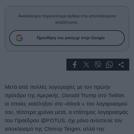
Celebrities
Συνεντεύξεις
Ανακαλύψτε περισσότερα άρθρα στα αποτελέσματα
Who
αναζήτησης.
True Stories
Ask the Guru
Προσθήκη του jenny.gr στην Google
Success Stories
Ζώδια
Living
Μετά από πολλές λογομαχίες με τον πρώην
Deco
πρόεδρο της Αμερικής, Donald Trump στο Twitter,
Cooking
οι οποίες κατέληξαν στο «block » του λογαριασμού
Green
του, τέσσερα χρόνια μετά, ο επίσημος λογαριασμός
Αφιερώματα
του Προέδρου @POTUS, όχι μόνο ανέστειλε τον
αποκλεισμό της Chrissy Teigen, αλλά την