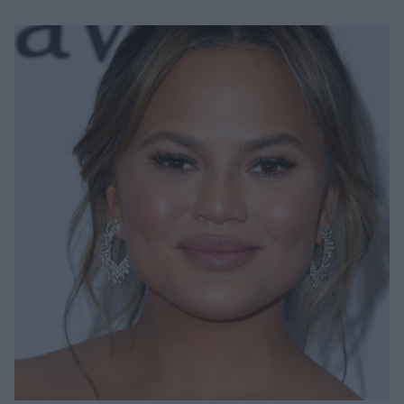
Μακιγιάζ
Beauty News
Well being
Ψυχολογία
Υγεία + Διατροφή
Σχέσεις & Σεξ
Fitness
Woman Power
Parenting
Working Girl
Real Women
Πρόσωπα