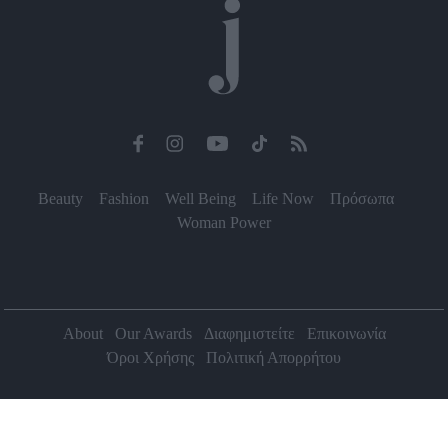
Beauty
Fashion
Well Being
Life Now
Πρόσωπα
Woman Power
About
Our Awards
Διαφημιστείτε
Επικοινωνία
Όροι Χρήσης
Πολιτική Απορρήτου
2026 Jenny.gr | All rights reserved