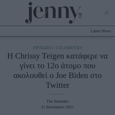
Life Now
What's New
Travel
Latest News
Culture
City Blogging
ABOUT US
ΔΙΑΦΗΜΙΣΤΕΙΤΕ
ΕΠΙΚΟΙΝΩΝΙΑ
ΠΡΟΣΩΠΑ
CELEBRITIES
Η Chrissy Teigen κατάφερε να
Fashion
γίνει το 12ο άτομο που
Shopping
ακολουθεί ο Joe Biden στο
Styling Tips
Fashion News
Twitter
Beauty - Ομορφιά
The Jennettes
Skincare
21 Ιανουαρίου 2021
Μαλλιά - Νύχια