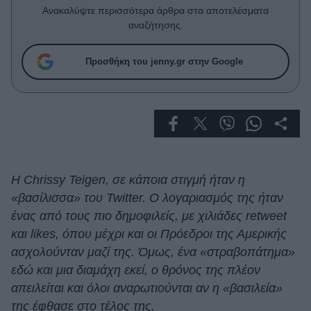
Celebrities
Ανακαλύψτε περισσότερα άρθρα στα αποτελέσματα
Συνεντεύξεις
αναζήτησης.
Who
True Stories
Προσθήκη του jenny.gr στην Google
Ask the Guru
Success Stories
Ζώδια
Living
Η Chrissy Teigen, σε κάποια στιγμή ήταν η
«βασίλισσα» του Twitter. Ο λογαριασμός της ήταν
Deco
ένας από τους πιο δημοφιλείς, με χιλιάδες retweet
Cooking
και likes, όπου μέχρι και οι Πρόεδροι της Αμερικής
Green
ασχολούνταν μαζί της. Όμως, ένα «στραβοπάτημα»
εδώ και μια διαμάχη εκεί, ο θρόνος της πλέον
Αφιερώματα
απειλείται και όλοι αναρωτιούνται αν η «βασιλεία»
της έφθασε στο τέλος της.