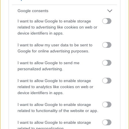
Η αρχή του τέλους;
Google consents
I want to allow Google to enable storage
related to advertising like cookies on web or
Η ιστορία εξαπλώθηκε παντού. Από τότε, η Chrissy
device identifiers in apps.
Teigen άρχισε να χάνει ορισμένες συμφωνίες που
είχε και κάποιες προωθητικές ενέργειες. Το Page
I want to allow my user data to be sent to
Google for online advertising purposes.
Six κήρυξε την Teigen ως «μυστικό νταή». Ο Pete
Davidson αστειεύτηκε στο Saturday Night Live ότι
I want to allow Google to send me
«το ότι βγάλαμε την Chrissy Teigen από τη ζωή
personalized advertising.
μας» ήταν ένα από τα μόνα καλά πράγματα τον
I want to allow Google to enable storage
περασμένο χρόνο.
related to analytics like cookies on web or
device identifiers in apps.
Έπειτα ήρθε η απολογία της
I want to allow Google to enable storage
related to functionality of the website or app.
I want to allow Google to enable storage
related to personalization.