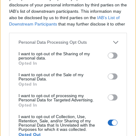
disclosure of your personal information by third parties on the
IAB’s list of downstream participants. This information may
also be disclosed by us to third parties on the
IAB’s List of
Downstream Participants
that may further disclose it to other
third parties.
Please note that this website/app uses one or more Google
Personal Data Processing Opt Outs
services and may gather and store information including but
not limited to your visit or usage behaviour. You may click to
I want to opt-out of the Sharing of my
personal data.
grant or deny consent to Google and its third-party tags to
Opted In
use your data for below specified purposes in below Google
consent section.
I want to opt-out of the Sale of my
Personal Data.
Opted In
Τον Μάιο, το συγκεκριμένο άτομο μίλησε
I want to opt-out of processing my
Personal Data for Targeted Advertising.
ανοιχτά για τον εκφοβισμό της Teigen σε μια
Opted In
συνέντευξή του στο Daily Beast, προσθέτοντας ότι
I want to opt-out of Collection, Use,
εκτός από τα tweets, η Teigen είχε επίσης
Retention, Sale, and/or Sharing of my
Personal Data that Is Unrelated with the
περιστασιακά στείλει προσωπικά μηνύματα στο
Purposes for which it was collected.
Opted Out
ίδιο, παροτρύνοντάς το να αυτοκτονήσει.