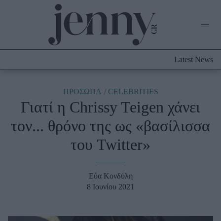
Life Now
What's New
Travel
Latest News
Culture
City Blogging
ABOUT US
ΔΙΑΦΗΜΙΣΤΕΙΤΕ
ΕΠΙΚΟΙΝΩΝΙΑ
ΠΡΟΣΩΠΑ
CELEBRITIES
Γιατί η Chrissy Teigen χάνει
Fashion
τον... θρόνο της ως «βασίλισσα
Shopping
του Twitter»
Styling Tips
Fashion News
Εύα Κονδύλη
Beauty - Ομορφιά
8 Ιουνίου 2021
Skincare
Μαλλιά - Νύχια