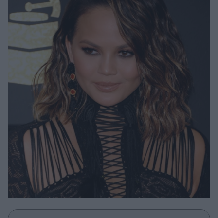
Μακιγιάζ
Beauty News
Well being
Ψυχολογία
Υγεία + Διατροφή
Σχέσεις & Σεξ
Fitness
Woman Power
Parenting
Working Girl
Real Women
Πρόσωπα