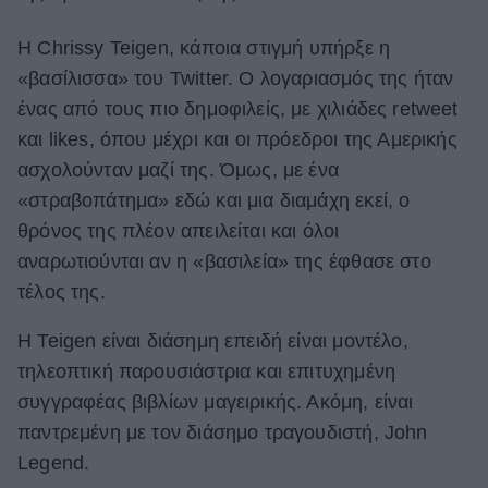
ΒΟΞ
Η Chrissy Teigen, κάποια στιγμή υπήρξε η
«βασίλισσα» του Twitter. Ο λογαριασμός της ήταν
ένας από τους πιο δημοφιλείς, με χιλιάδες retweet
Χωρίς Ταμπέλες
και likes, όπου μέχρι και οι πρόεδροι της Αμερικής
ασχολούνταν μαζί της. Όμως, με ένα
Women's Forum
«στραβοπάτημα» εδώ και μια διαμάχη εκεί, ο
θρόνος της πλέον απειλείται και όλοι
αναρωτιούνται αν η «βασιλεία» της έφθασε στο
Hautes Grecians
τέλος της.
Η Teigen είναι διάσημη επειδή είναι μοντέλο,
Γάμος
τηλεοπτική παρουσιάστρια και επιτυχημένη
συγγραφέας βιβλίων μαγειρικής. Ακόμη, είναι
παντρεμένη με τον διάσημο τραγουδιστή, John
Market News
Legend.