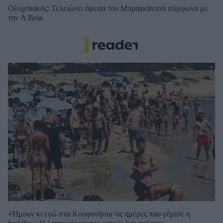
Ολυμπιακός: Τελειώνει άμεσα του Μπραγκάντσα σύμφωνα με
την A Bola
«Ήμουν κι εγώ στα Κουφονήσια τις ημέρες που γέμισε η