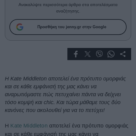
Celebrities
Ανακαλύψτε περισσότερα άρθρα στα αποτελέσματα
Συνεντεύξεις
αναζήτησης.
Who
True Stories
Προσθήκη του jenny.gr στην Google
Ask the Guru
Success Stories
Ζώδια
Living
Η Kate Middleton αποτελεί ένα πρότυπο ομορφιάς
και σε κάθε εμφάνισή της μας κάνει να
Deco
αναρωτιόμαστε πώς πετυχαίνει πάντα να δείχνει
Cooking
τόσο κομψή και chic. Και τώρα μάθαμε τους δύο
Green
κανόνες που ακολουθεί για να το πετύχει!
Αφιερώματα
Η
Kate Middleton
αποτελεί ένα πρότυπο ομορφιάς
και σε κάθε εμφάνισή της μας κάνει να