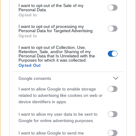
Κάνοντας τα πράγματα πιο δύσκολα, οι γυναίκες
consent section.
I want to opt-out of the Sale of my
της βασιλικής οικογένειας δεν μπορούν ποτέ να
Personal Data.
Opted In
φρεσκάρουν το μακιγιάζ τους δημόσια. Η Kate, η
Camilla, η
Eugenie
και άλλα μέλη της βασιλικής
I want to opt-out of processing my
Personal Data for Targeted Advertising.
οικογένειας πρέπει να διασφαλίσουν ότι το μακιγιάζ
Opted In
τους θα παραμείνει τέλειο, χωρίς να το διορθώσουν
I want to opt-out of Collection, Use,
ποτέ.
Retention, Sale, and/or Sharing of my
Personal Data that Is Unrelated with the
Purposes for which it was collected.
Δείτε ακόμη:
Όταν η Kate MIddleton επιλέγει
Opted Out
casual chic σύνολα
Google consents
I want to allow Google to enable storage
related to advertising like cookies on web or
device identifiers in apps.
I want to allow my user data to be sent to
Google for online advertising purposes.
I want to allow Google to send me