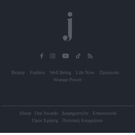
Beauty
Fashion
Well Being
Life Now
Πρόσωπα
Woman Power
About
Our Awards
Διαφημιστείτε
Επικοινωνία
Όροι Χρήσης
Πολιτική Απορρήτου
2026 Jenny.gr | All rights reserved