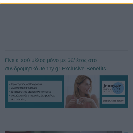
Γίνε κι εσύ μέλος μόνο με 6€/ έτος στο
συνδρομητικό Jenny.gr Exclusive Benefits