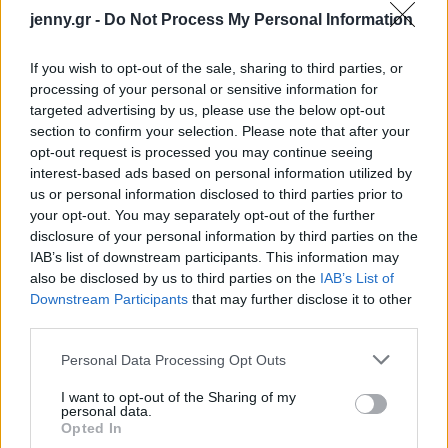
jenny.gr -
Do Not Process My Personal Information
If you wish to opt-out of the sale, sharing to third parties, or
processing of your personal or sensitive information for
targeted advertising by us, please use the below opt-out
2. Όχι contouring, όχι
section to confirm your selection. Please note that after your
opt-out request is processed you may continue seeing
μουτζούρες και όχι
interest-based ads based on personal information utilized by
us or personal information disclosed to third parties prior to
φρεσκαρίσματα
your opt-out. You may separately opt-out of the further
disclosure of your personal information by third parties on the
IAB’s list of downstream participants. This information may
Το βαρύ
contouring
είναι απαγορευμένο για τη
also be disclosed by us to third parties on the
IAB’s List of
βασιλική οικογένεια. Εάν χρειάζονται λίγο χρώμα,
Downstream Participants
that may further disclose it to other
χρησιμοποιούν ρουζ. Το απλό μακιγιάζ είναι μία
third parties.
από τις προϋποθέσεις που πρέπει να ακολουθήσει
Please note that this website/app uses one or more Google
Personal Data Processing Opt Outs
η οικογένεια. Επίσης οι δούκισσες δεν επιτρέπεται
services and may gather and store information including but
not limited to your visit or usage behaviour. You may click to
I want to opt-out of the Sharing of my
ποτέ να έχουν μουτζουρωμένο μακιγιάζ ματιών.
personal data.
grant or deny consent to Google and its third-party tags to
Opted In
use your data for below specified purposes in below Google