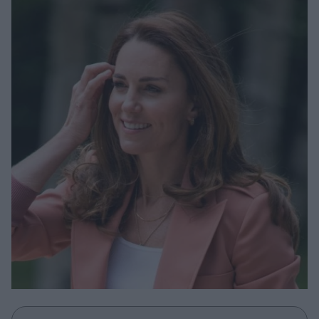
Μακιγιάζ
Beauty News
Well being
Ψυχολογία
Υγεία + Διατροφή
Σχέσεις & Σεξ
Fitness
Woman Power
Parenting
Working Girl
Real Women
Πρόσωπα