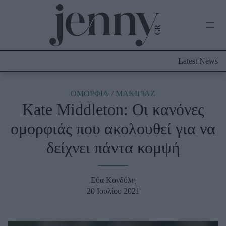
Life Now
What's New
Travel
Latest News
Culture
City Blogging
ABOUT US
ΔΙΑΦΗΜΙΣΤΕΙΤΕ
ΕΠΙΚΟΙΝΩΝΙΑ
ΟΜΟΡΦΙΑ
ΜΑΚΙΓΙΑΖ
Kate Middleton: Οι κανόνες
Fashion
ομορφιάς που ακολουθεί για να
Shopping
δείχνει πάντα κομψή
Styling Tips
Fashion News
Εύα Κονδύλη
Beauty - Ομορφιά
20 Ιουλίου 2021
Skincare
Μαλλιά - Νύχια