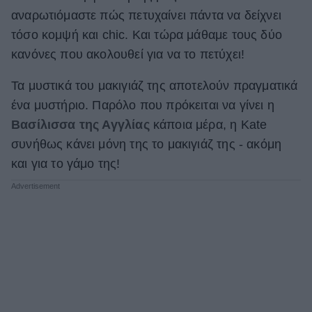
αναρωτιόμαστε πώς πετυχαίνει πάντα να δείχνει
ΒΟΞ
τόσο κομψή και chic. Και τώρα μάθαμε τους δύο
κανόνες που ακολουθεί για να το πετύχει!
Χωρίς Ταμπέλες
Τα μυστικά του μακιγιάζ της αποτελούν πραγματικά
ένα μυστήριο. Παρόλο που πρόκειται να γίνει η
Βασίλισσα της Αγγλίας
κάποια μέρα, η Kate
Women's Forum
συνήθως κάνει μόνη της το μακιγιάζ της - ακόμη
και για το γάμο της!
Hautes Grecians
Γάμος
Market News