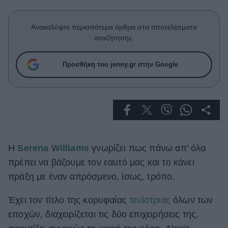
Celebrities
Συνεντεύξεις
Ανακαλύψτε περισσότερα άρθρα στα αποτελέσματα
Who
αναζήτησης.
True Stories
Ask the Guru
Προσθήκη του jenny.gr στην Google
Success Stories
Ζώδια
Living
Η
Serena Williams
γνωρίζει πως πάνω απ’ όλα
Deco
πρέπει να βάζουμε τον εαυτό μας και το κάνει
Cooking
πράξη με έναν απρόσμενο, ίσως, τρόπο.
Green
Έχει τον τίτλο της κορυφαίας
τενίστριας
όλων των
Αφιερώματα
εποχών, διαχειρίζεται τις δύο επιχειρήσεις της,