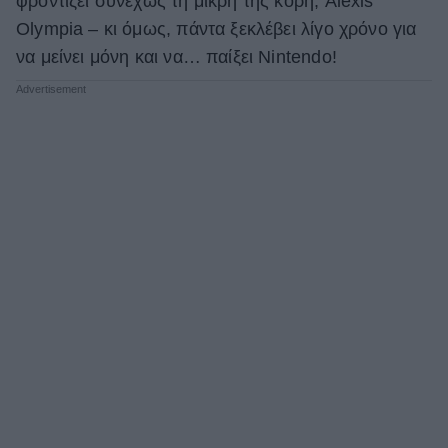
φροντίζει συνεχώς τη μικρή της κόρη, Alexis
Olympia – κι όμως, πάντα ξεκλέβει λίγο χρόνο για
ΒΟΞ
να μείνει μόνη και να… παίξει Nintendo!
Χωρίς Ταμπέλες
Women's Forum
Hautes Grecians
Γάμος
Market News