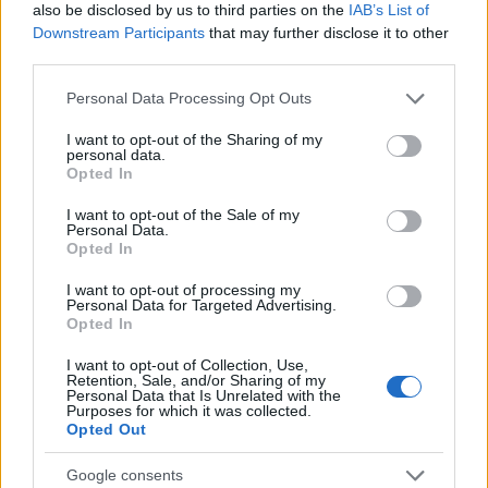
also be disclosed by us to third parties on the
IAB’s List of
Downstream Participants
that may further disclose it to other
third parties.
Please note that this website/app uses one or more Google
Personal Data Processing Opt Outs
services and may gather and store information including but
not limited to your visit or usage behaviour. You may click to
I want to opt-out of the Sharing of my
personal data.
grant or deny consent to Google and its third-party tags to
Opted In
use your data for below specified purposes in below Google
consent section.
I want to opt-out of the Sale of my
Personal Data.
Opted In
I want to opt-out of processing my
Personal Data for Targeted Advertising.
Opted In
I want to opt-out of Collection, Use,
Retention, Sale, and/or Sharing of my
Personal Data that Is Unrelated with the
Purposes for which it was collected.
Opted Out
Google consents