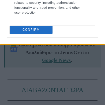
related to security, including authentication
functionality and fraud prevention, and other
Credit: HMP Couture Imagery
user protection.
CONFIRM
Μάθε τώρα όλα τα νέα για τα
αγαπημένα σου διάσημα πρόσωπα.
Ακολούθησε το JennyGr στο
Google News
.
ΔΙΑΒΑΖΟΝΤΑΙ ΤΩΡΑ