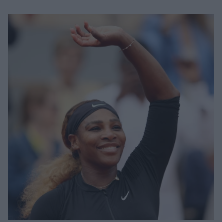
Μακιγιάζ
Beauty News
Well being
Ψυχολογία
Υγεία + Διατροφή
Σχέσεις & Σεξ
Fitness
Woman Power
Parenting
Working Girl
Real Women
Πρόσωπα