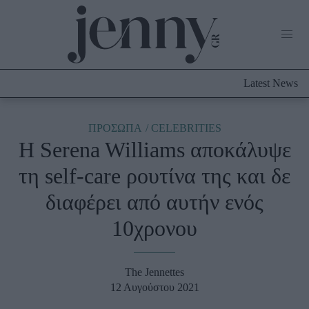
Life Now
What's New
Travel
Latest News
Culture
City Blogging
ABOUT US
ΔΙΑΦΗΜΙΣΤΕΙΤΕ
ΕΠΙΚΟΙΝΩΝΙΑ
ΠΡΟΣΩΠΑ
CELEBRITIES
H Serena Williams αποκάλυψε
Fashion
τη self-care ρουτίνα της και δε
Shopping
διαφέρει από αυτήν ενός
Styling Tips
Fashion News
10χρονου
Beauty - Ομορφιά
The Jennettes
Skincare
12 Αυγούστου 2021
Μαλλιά - Νύχια