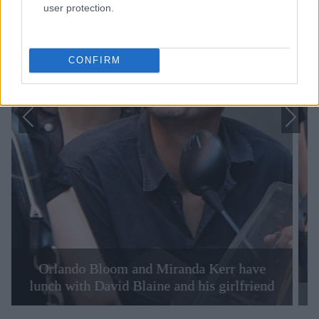
user protection.
CONFIRM
Orlando Bloom and Miranda Kerr have
lunch with David Blaine and his girlfriend