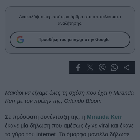
Celebrities
Συνεντεύξεις
Ανακαλύψτε περισσότερα άρθρα στα αποτελέσματα
Who
αναζήτησης.
True Stories
Ask the Guru
Προσθήκη του jenny.gr στην Google
Success Stories
Ζώδια
Living
Μακάρι να είχαμε όλες τη σχέση που έχει η Miranda
Deco
Kerr με τον πρώην της, Orlando Bloom
Cooking
Green
Σε πρόσφατη συνέντευξη της, η
Miranda Kerr
έκανε μία δήλωση που αμέσως έγινε viral και έκανε
Αφιερώματα
το γύρο του Internet. Το όμορφο μοντέλο δήλωσε