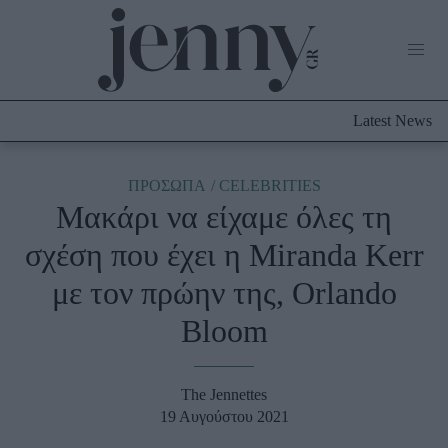
Life Now
What's New
Travel
Latest News
Culture
City Blogging
ABOUT US
ΔΙΑΦΗΜΙΣΤΕΙΤΕ
ΕΠΙΚΟΙΝΩΝΙΑ
ΠΡΟΣΩΠΑ
CELEBRITIES
Μακάρι να είχαμε όλες τη
Fashion
σχέση που έχει η Miranda Kerr
Shopping
με τον πρώην της, Orlando
Styling Tips
Fashion News
Bloom
Beauty - Ομορφιά
The Jennettes
Skincare
19 Αυγούστου 2021
Μαλλιά - Νύχια