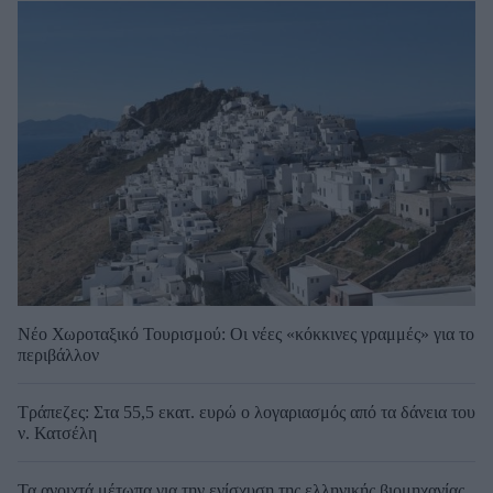
Νέο Χωροταξικό Τουρισμού: Οι νέες «κόκκινες γραμμές» για το
περιβάλλον
Τράπεζες: Στα 55,5 εκατ. ευρώ ο λογαριασμός από τα δάνεια του
ν. Κατσέλη
Τα ανοιχτά μέτωπα για την ενίσχυση της ελληνικής βιομηχανίας