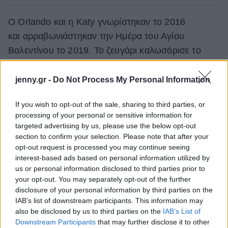
Ο Orlando και η Katy γνωρίστηκαν το 2016
και αρραβωνιάστηκαν την Ημέρα του Αγίου
Βαλεντίνου το 2019. Το ζευγάρι καλωσόρισε το
πρώτο τους παιδί, την Daisy Dove, τον Αύγουστο
του 2020.
jenny.gr -
Do Not Process My Personal Information
Δείτε ακόμη:
If you wish to opt-out of the sale, sharing to third parties, or
processing of your personal or sensitive information for
targeted advertising by us, please use the below opt-out
section to confirm your selection. Please note that after your
opt-out request is processed you may continue seeing
interest-based ads based on personal information utilized by
us or personal information disclosed to third parties prior to
your opt-out. You may separately opt-out of the further
disclosure of your personal information by third parties on the
IAB’s list of downstream participants. This information may
also be disclosed by us to third parties on the
IAB’s List of
Downstream Participants
that may further disclose it to other