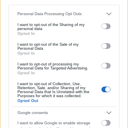
third parties.
Please note that this website/app uses one or more Google
Personal Data Processing Opt Outs
services and may gather and store information including but
not limited to your visit or usage behaviour. You may click to
I want to opt-out of the Sharing of my
personal data.
grant or deny consent to Google and its third-party tags to
Opted In
use your data for below specified purposes in below Google
consent section.
I want to opt-out of the Sale of my
Personal Data.
Opted In
I want to opt-out of processing my
Personal Data for Targeted Advertising.
Opted In
I want to opt-out of Collection, Use,
Retention, Sale, and/or Sharing of my
Personal Data that Is Unrelated with the
Purposes for which it was collected.
Opted Out
Google consents
I want to allow Google to enable storage