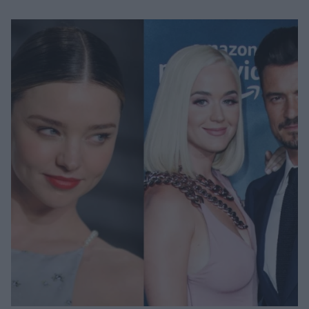
Μακιγιάζ
Beauty News
Well being
Ψυχολογία
Υγεία + Διατροφή
Σχέσεις & Σεξ
Fitness
Woman Power
Parenting
Working Girl
Real Women
Πρόσωπα