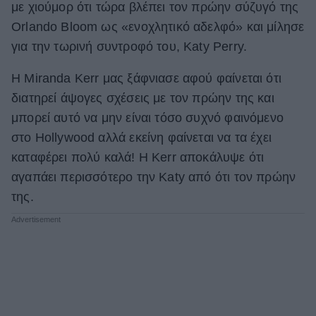
με χιούμορ ότι τώρα βλέπει τον πρώην σύζυγό της
ΒΟΞ
Orlando Bloom ως «ενοχλητικό αδελφό» και μίλησε
για την τωρινή συντροφό του, Katy Perry.
Χωρίς Ταμπέλες
Η Miranda Kerr μας ξάφνιασε αφού φαίνεται ότι
διατηρεί άψογες σχέσεις με τον πρώην της και
μπορεί αυτό να μην είναι τόσο συχνό φαινόμενο
Women's Forum
στο Ηollywood αλλά εκείνη φαίνεται να τα έχει
καταφέρει πολύ καλά! Η Kerr αποκάλυψε ότι
αγαπάει περισσότερο την Katy από ότι τον πρώην
Hautes Grecians
της.
Γάμος
Market News