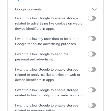
Google consents
I want to allow Google to enable storage
related to advertising like cookies on web or
device identifiers in apps.
I want to allow my user data to be sent to
Google for online advertising purposes.
I want to allow Google to send me
personalized advertising.
Η δημοσιοποίηση της
I want to allow Google to enable storage
σχέσης και ο πρώτος
related to analytics like cookies on web or
device identifiers in apps.
βιασμός
I want to allow Google to enable storage
related to functionality of the website or app.
Όταν η Wood και ο Manson δημοσιοποίησαν τη
σχέση τους το 2007, τα μέσα έστρεψαν όλη την
I want to allow Google to enable storage
related to personalization.