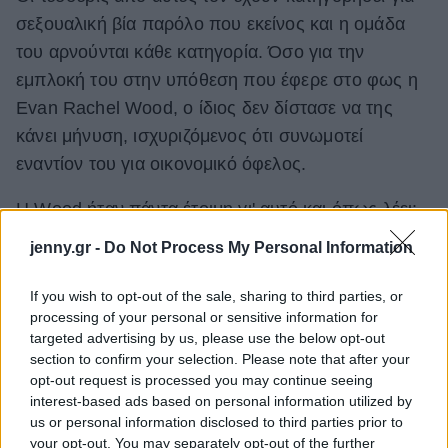
σεξουαλική βία παρόλο που εκείνος και η ομάδα
του αρνούνται κάθε κατηγορία. Όσο για την
εμπλοκή του στην υπόθεση που έφερε στο φως η
Evan Rachel Wood, ο ίδιος δεν δίστασε να της
κάνει μήνυση, ισχυριζόμενος ότι συνωμοτεί
εναντίον του για οικονομικό όφελος.
Η Wood ήταν πάντα έτοιμη γι' αυτό και όπως λέει:
«Όταν αυτά που φοβάσαι, αρχίζουν να
jenny.gr -
Do Not Process My Personal Information
συμβαίνουν, τότε παύεις να τα φοβάσαι. Απλά
πρέπει να τα αντιμετωπίσεις».
If you wish to opt-out of the sale, sharing to third parties, or
processing of your personal or sensitive information for
targeted advertising by us, please use the below opt-out
section to confirm your selection. Please note that after your
opt-out request is processed you may continue seeing
interest-based ads based on personal information utilized by
us or personal information disclosed to third parties prior to
your opt-out. You may separately opt-out of the further