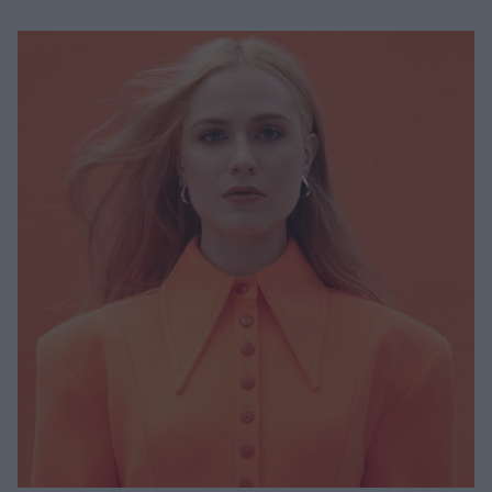
Μακιγιάζ
Beauty News
Well being
Ψυχολογία
Υγεία + Διατροφή
Σχέσεις & Σεξ
Fitness
Woman Power
Parenting
Working Girl
Real Women
Πρόσωπα