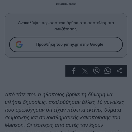
Celebrities
Instagram/ thecut
Συνεντεύξεις
Who
Ανακαλύψτε περισσότερα άρθρα στα αποτελέσματα
True Stories
αναζήτησης.
Ask the Guru
Success Stories
Προσθήκη του jenny.gr στην Google
Ζώδια
Living
Deco
Από τότε που η ηθοποιός βρήκε τη δύναμη να
Cooking
μιλήσει δημοσίως, ακολούθησαν άλλες 16 γυναίκες
Green
που ομολόγησαν ότι είχαν πέσει κι εκείνες θύματα
σωματικής και συναισθηματικής κακοποίησης του
Αφιερώματα
Manson. Οι τέσσερις από αυτές τον έχουν