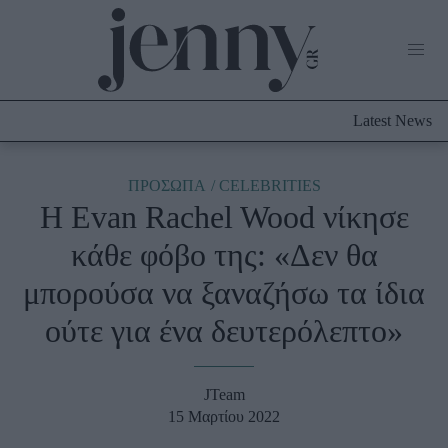
Life Now
What's New
Travel
Latest News
Culture
City Blogging
ABOUT US
ΔΙΑΦΗΜΙΣΤΕΙΤΕ
ΕΠΙΚΟΙΝΩΝΙΑ
ΠΡΟΣΩΠΑ
CELEBRITIES
Η Evan Rachel Wood νίκησε
Fashion
κάθε φόβο της: «Δεν θα
Shopping
μπορούσα να ξαναζήσω τα ίδια
Styling Tips
Fashion News
ούτε για ένα δευτερόλεπτο»
Beauty - Ομορφιά
JTeam
Skincare
15 Μαρτίου 2022
Μαλλιά - Νύχια