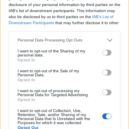
disclosure of your personal information by third parties on the
IAB’s list of downstream participants. This information may
also be disclosed by us to third parties on the
IAB’s List of
Downstream Participants
that may further disclose it to other
third parties.
Please note that this website/app uses one or more Google
Personal Data Processing Opt Outs
services and may gather and store information including but
not limited to your visit or usage behaviour. You may click to
I want to opt-out of the Sharing of my
personal data.
grant or deny consent to Google and its third-party tags to
Opted In
use your data for below specified purposes in below Google
consent section.
I want to opt-out of the Sale of my
Personal Data.
Opted In
I want to opt-out of processing my
Personal Data for Targeted Advertising.
Opted In
I want to opt-out of Collection, Use,
Retention, Sale, and/or Sharing of my
Personal Data that Is Unrelated with the
Purposes for which it was collected.
Opted Out