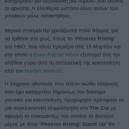
κατηγορήσει για σεξουαλική βία παρόλο που εκείνος
το αρνείται. Η ελευθερία ωστόσο όλων αυτών των
ΒΟΞ
γυναικών μόλις κατακτήθηκε.
Μερικά ντοκιμαντέρ χρειάζονται πολύ θάρρος για
Χωρίς Ταμπέλες
να έρθουν στο φως, όπως το "
Phoenix Rising
"
του HBO, που κάνει πρεμιέρα στις 15 Μαρτίου και
Women's Forum
στο οποίο η
Evan Rachel Wood
εξιστορεί όλη την
αλήθεια γύρω από τη σεξουαλική της κακοποίηση
από τον
Marilyn Manson
.
Hautes Grecians
Η 34χρονη ηθοποιός που πλέον νιώθει λύτρωση
που έχει καταγγείλει δημοσίως τον διάσημο
Γάμος
μουσικό για κακοποίηση, προχώρησε πρόσφατα σε
μια συγκλονιστική εξομολόγηση στο
The Cut
με
αφορμή το ντοκιμαντέρ, του οποίου το δεύτερο
Market News
μέρος με τίτλο "
Phoenix Rising: Stand Up
" θα