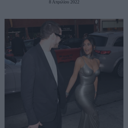
8 Απριλίου 2022
Μακιγιάζ
Beauty News
Well being
Ψυχολογία
Υγεία + Διατροφή
Σχέσεις & Σεξ
Fitness
Woman Power
Parenting
Working Girl
Real Women
Πρόσωπα