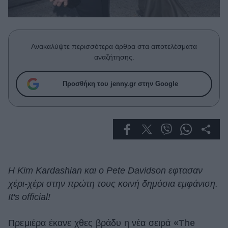
Celebrities
Συνεντεύξεις
Who
True Stories
Ανακαλύψτε περισσότερα άρθρα στα αποτελέσματα
Ask the Guru
αναζήτησης.
Success Stories
Προσθήκη του jenny.gr στην Google
Ζώδια
Living
Deco
Cooking
H Kim Kardashian και ο Pete Davidson εφτασαν
Green
χέρι-χέρι στην πρώτη τους κοινή δημόσια εμφάνιση.
It's official!
Αφιερώματα
Πρεμιέρα έκανε χθες βράδυ η νέα σειρά
«Τhe