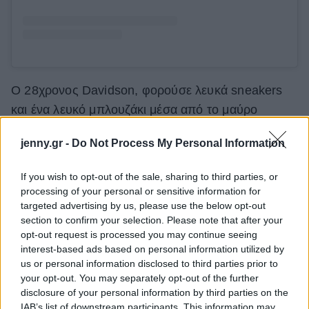
Ο 28χρονος Davidson, φορούσε λευκά sneakers
και ένα λευκό μπλουζάκι μέσα από το μαύρο
κοστούμι του.
jenny.gr -
Do Not Process My Personal Information
Η πρώην σταρ του «Keeping Up With the
If you wish to opt-out of the sale, sharing to third parties, or
Kardashians» αποκάλυψε μάλιστα στο Variety ότι η
processing of your personal or sensitive information for
νέα σειρά θα εξερευνήσει τη σχέση της με τον
targeted advertising by us, please use the below opt-out
Davidson. Πρόσφατα η τηλεπερσόνα αποκάλυψε
section to confirm your selection. Please note that after your
opt-out request is processed you may continue seeing
στην
Ellen DeGeneres
πώς αισθάνεται για την
interest-based ads based on personal information utilized by
σχέση της με τον Pete.
us or personal information disclosed to third parties prior to
your opt-out. You may separately opt-out of the further
disclosure of your personal information by third parties on the
IAB’s list of downstream participants. This information may