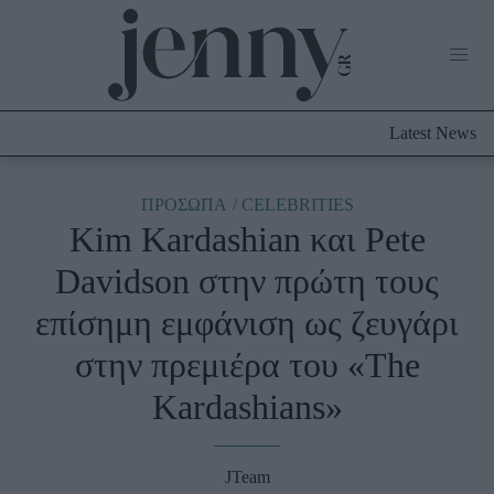
Life Now
What's New
Travel
Latest News
Culture
City Blogging
ABOUT US
ΔΙΑΦΗΜΙΣΤΕΙΤΕ
ΕΠΙΚΟΙΝΩΝΙΑ
ΠΡΟΣΩΠΑ
CELEBRITIES
Kim Kardashian και Pete
Fashion
Davidson στην πρώτη τους
Shopping
επίσημη εμφάνιση ως ζευγάρι
Styling Tips
Fashion News
στην πρεμιέρα του «Τhe
Kardashians»
Beauty - Ομορφιά
Skincare
JTeam
Μαλλιά - Νύχια