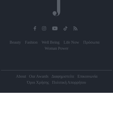
Beauty
Fashion
Well Being
Life Now
Πρόσωπα
Woman Power
About
Our Awards
Διαφημιστείτε
Επικοινωνία
Όροι Χρήσης
Πολιτική Απορρήτου
2026 Jenny.gr | All rights reserved