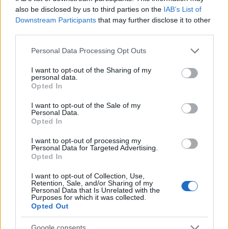
also be disclosed by us to third parties on the
IAB’s List of
Downstream Participants
that may further disclose it to other
third parties.
Please note that this website/app uses one or more Google
Personal Data Processing Opt Outs
services and may gather and store information including but
not limited to your visit or usage behaviour. You may click to
I want to opt-out of the Sharing of my
personal data.
grant or deny consent to Google and its third-party tags to
Opted In
use your data for below specified purposes in below Google
consent section.
I want to opt-out of the Sale of my
Personal Data.
Opted In
I want to opt-out of processing my
Personal Data for Targeted Advertising.
Opted In
I want to opt-out of Collection, Use,
Retention, Sale, and/or Sharing of my
Personal Data that Is Unrelated with the
Purposes for which it was collected.
Opted Out
Google consents