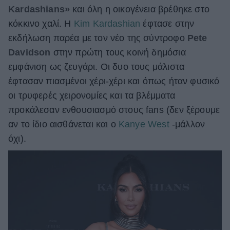
Kardashians»
και όλη η οικογένεια βρέθηκε στο
ΒΟΞ
κόκκινο χαλί. Η
Kim Kardashian
έφτασε στην
εκδήλωση παρέα με τον νέο της σύντροφο
Pete
Davidson
στην πρώτη τους κοινή δημόσια
Χωρίς Ταμπέλες
εμφάνιση ως ζευγάρι. Oι δυο τους μάλιστα
έφτασαν πιασμένοι χέρι-χέρι και όπως ήταν φυσικό
Women's Forum
οι τρυφερές χειρονομίες και τα βλέμματα
προκάλεσαν ενθουσιασμό στους fans (δεν ξέρουμε
αν το ίδιο αισθάνεται και ο
Kanye West
-μάλλον
Hautes Grecians
όχι).
Γάμος
Market News